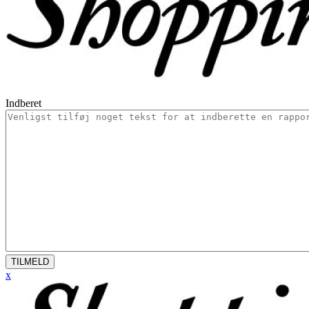
Indberet
TILMELD
x