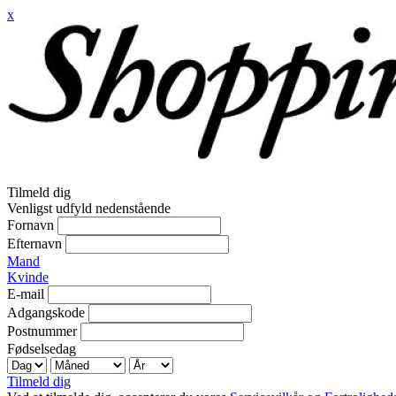
x
Tilmeld dig
Venligst udfyld nedenstående
Fornavn
Efternavn
Mand
Kvinde
E-mail
Adgangskode
Postnummer
Fødselsedag
Tilmeld dig