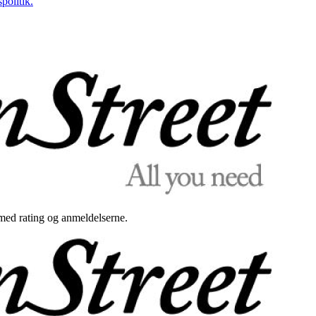
politik.
med rating og anmeldelserne.