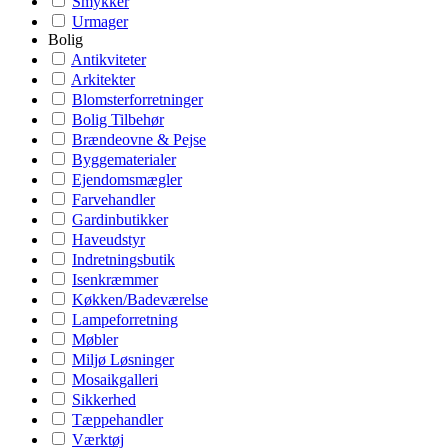
Smykker
Urmager
Bolig
Antikviteter
Arkitekter
Blomsterforretninger
Bolig Tilbehør
Brændeovne & Pejse
Byggematerialer
Ejendomsmægler
Farvehandler
Gardinbutikker
Haveudstyr
Indretningsbutik
Isenkræmmer
Køkken/Badeværelse
Lampeforretning
Møbler
Miljø Løsninger
Mosaikgalleri
Sikkerhed
Tæppehandler
Værktøj