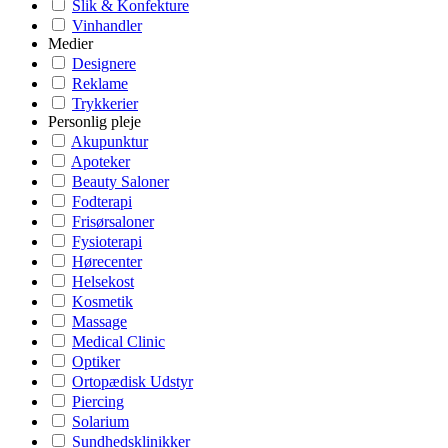
Slik & Konfekture
Vinhandler
Medier
Designere
Reklame
Trykkerier
Personlig pleje
Akupunktur
Apoteker
Beauty Saloner
Fodterapi
Frisørsaloner
Fysioterapi
Hørecenter
Helsekost
Kosmetik
Massage
Medical Clinic
Optiker
Ortopædisk Udstyr
Piercing
Solarium
Sundhedsklinikker