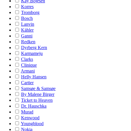
Kay Bojesen
Korres
Tromborg
Bosch
Lanvin
Kähler
Ganni
Redken
Dyrberg Kern
Karmameju
Clarks
Clinique
Armani
Helly Hansen
Cartier
Samsøe & Samsøe
By Malene Birger
Ticket to Heaven
Dr. Hauschka
Murad
Kenwood
Youngblood
Nokia