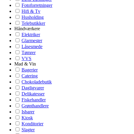
Fotoforretninger
Hifi & Tv
Husholding
Telebutikker
Håndværkere
Elektriker
Glarmester
Låsesmede
Tømrer
VVS
Mad & Vin
Bagerier
Catering
Chokoladebutik
Dagligvarer
Delikatesser
Fiskehandler
Grønthandlere
Isbarer
Kiosk
Konditorier
Slagter