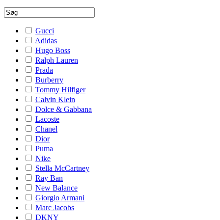
Gucci
Adidas
Hugo Boss
Ralph Lauren
Prada
Burberry
Tommy Hilfiger
Calvin Klein
Dolce & Gabbana
Lacoste
Chanel
Dior
Puma
Nike
Stella McCartney
Ray Ban
New Balance
Giorgio Armani
Marc Jacobs
DKNY