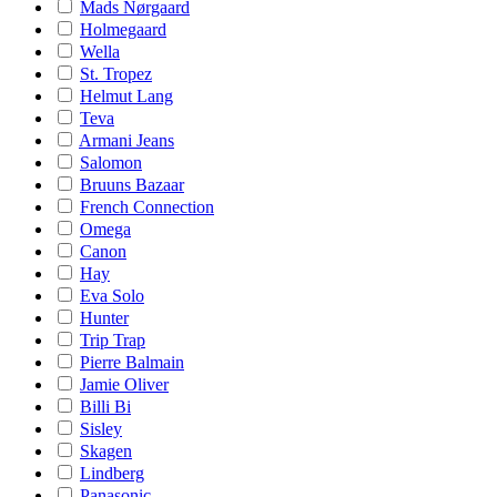
Mads Nørgaard
Holmegaard
Wella
St. Tropez
Helmut Lang
Teva
Armani Jeans
Salomon
Bruuns Bazaar
French Connection
Omega
Canon
Hay
Eva Solo
Hunter
Trip Trap
Pierre Balmain
Jamie Oliver
Billi Bi
Sisley
Skagen
Lindberg
Panasonic