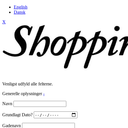
English
Dansk
X
Venligst udfyld alle felterne.
Generelle oplysninger
-
Navn
Grundlagt Dato?
Gadenavn