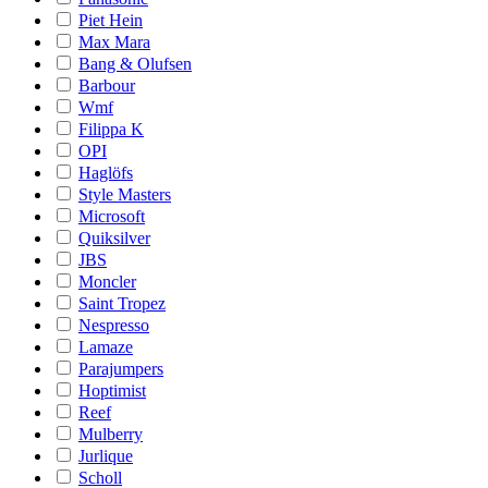
Piet Hein
Max Mara
Bang & Olufsen
Barbour
Wmf
Filippa K
OPI
Haglöfs
Style Masters
Microsoft
Quiksilver
JBS
Moncler
Saint Tropez
Nespresso
Lamaze
Parajumpers
Hoptimist
Reef
Mulberry
Jurlique
Scholl