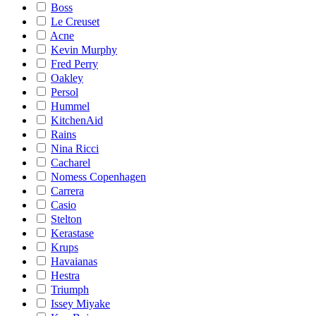
Boss
Le Creuset
Acne
Kevin Murphy
Fred Perry
Oakley
Persol
Hummel
KitchenAid
Rains
Nina Ricci
Cacharel
Nomess Copenhagen
Carrera
Casio
Stelton
Kerastase
Krups
Havaianas
Hestra
Triumph
Issey Miyake