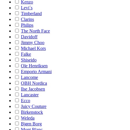
Kenzo
Levi´s
Timberland
Clarins
Philips
The North Face
Davidoff
Jimmy Choo
Michael Kors
Falke
Shiseido
Ole Henriksen
Emporio Armani
Lancome
OBH Nordica
Ilse Jacobsen
Lancaster
Ecco
Juicy Couture
Birkenstock
Weleda
Bjørn Borg
Mont Blanc