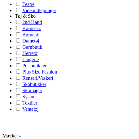
Teatre
Videoudlejninger
Tøj & Sko
2nd Hand
Børnesko
Børnetøj
Dametøj
Garnbutik
Herretøj
Lingerie
Pelsbutikker
Plus Size Fashion
Renseri/Vaskeri
Skobutikker
Skomager
Systuer
Textiler
Ventetøj
Mærker
-