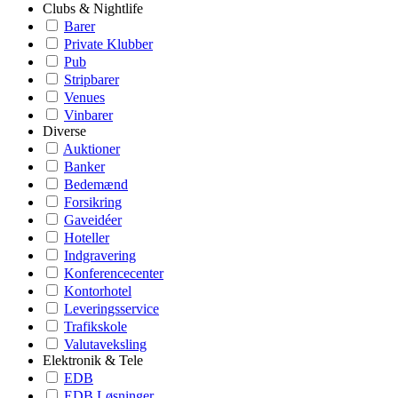
Clubs & Nightlife
Barer
Private Klubber
Pub
Stripbarer
Venues
Vinbarer
Diverse
Auktioner
Banker
Bedemænd
Forsikring
Gaveidéer
Hoteller
Indgravering
Konferencecenter
Kontorhotel
Leveringsservice
Trafikskole
Valutaveksling
Elektronik & Tele
EDB
EDB Løsninger