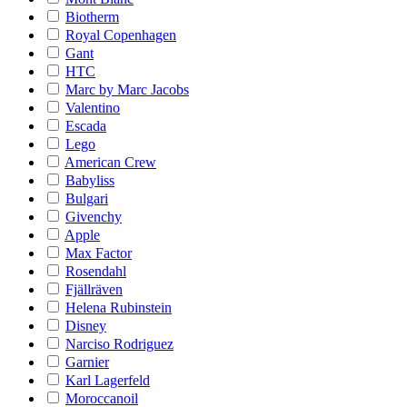
Biotherm
Royal Copenhagen
Gant
HTC
Marc by Marc Jacobs
Valentino
Escada
Lego
American Crew
Babyliss
Bulgari
Givenchy
Apple
Max Factor
Rosendahl
Fjällräven
Helena Rubinstein
Disney
Narciso Rodriguez
Garnier
Karl Lagerfeld
Moroccanoil