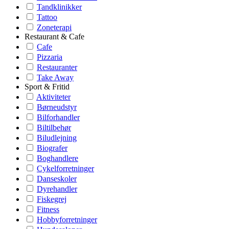
Tandklinikker
Tattoo
Zoneterapi
Restaurant & Cafe
Cafe
Pizzaria
Restauranter
Take Away
Sport & Fritid
Aktiviteter
Børneudstyr
Bilforhandler
Biltilbehør
Biludlejning
Biografer
Boghandlere
Cykelforretninger
Danseskoler
Dyrehandler
Fiskegrej
Fitness
Hobbyforretninger