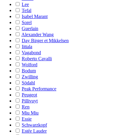
Lee
Tefal
Isabel Marant
Sorel
Guerlain
Alexander Wang
Day Birger et Mikkelsen
Iittala
Vagabond
Roberto Cavalli
Wolford
Bodum
Zwilling
Södahl
Peak Performance
Peugeot
Pillivuyt
Ren
Miu Miu
Essie
Schwarzkopf
Estée Lauder