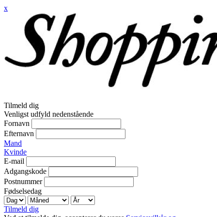
x
Tilmeld dig
Venligst udfyld nedenstående
Fornavn
Efternavn
Mand
Kvinde
E-mail
Adgangskode
Postnummer
Fødselsedag
Tilmeld dig