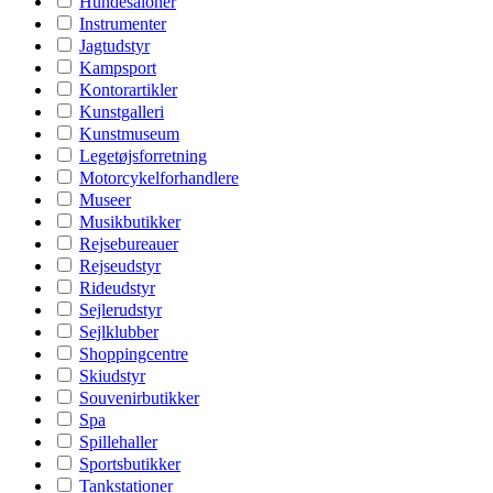
Hundesaloner
Instrumenter
Jagtudstyr
Kampsport
Kontorartikler
Kunstgalleri
Kunstmuseum
Legetøjsforretning
Motorcykelforhandlere
Museer
Musikbutikker
Rejsebureauer
Rejseudstyr
Rideudstyr
Sejlerudstyr
Sejlklubber
Shoppingcentre
Skiudstyr
Souvenirbutikker
Spa
Spillehaller
Sportsbutikker
Tankstationer