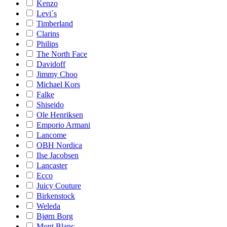
Kenzo
Levi´s
Timberland
Clarins
Philips
The North Face
Davidoff
Jimmy Choo
Michael Kors
Falke
Shiseido
Ole Henriksen
Emporio Armani
Lancome
OBH Nordica
Ilse Jacobsen
Lancaster
Ecco
Juicy Couture
Birkenstock
Weleda
Bjørn Borg
Mont Blanc