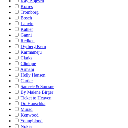
Kay Bojesen
Korres
Tromborg
Bosch
Lanvin
Kähler
Ganni
Redken
Dyrberg Kern
Karmameju
Clarks
Clinique
Armani
Helly Hansen
Cartier
Samsøe & Samsøe
By Malene Birger
Ticket to Heaven
Dr. Hauschka
Murad
Kenwood
Youngblood
Nokia