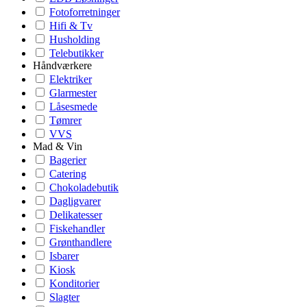
Fotoforretninger
Hifi & Tv
Husholding
Telebutikker
Håndværkere
Elektriker
Glarmester
Låsesmede
Tømrer
VVS
Mad & Vin
Bagerier
Catering
Chokoladebutik
Dagligvarer
Delikatesser
Fiskehandler
Grønthandlere
Isbarer
Kiosk
Konditorier
Slagter