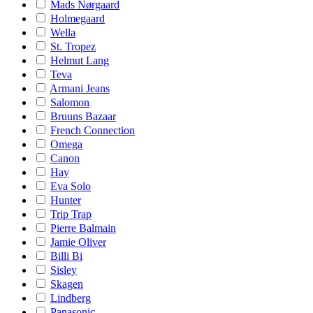
Mads Nørgaard
Holmegaard
Wella
St. Tropez
Helmut Lang
Teva
Armani Jeans
Salomon
Bruuns Bazaar
French Connection
Omega
Canon
Hay
Eva Solo
Hunter
Trip Trap
Pierre Balmain
Jamie Oliver
Billi Bi
Sisley
Skagen
Lindberg
Panasonic