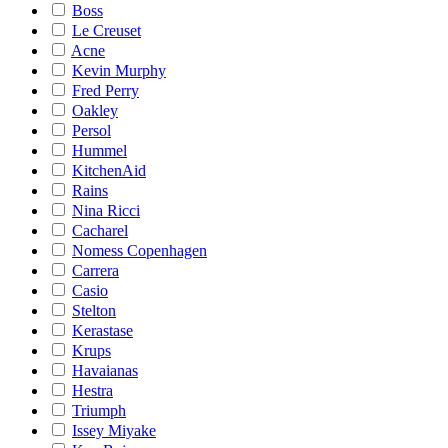
Boss
Le Creuset
Acne
Kevin Murphy
Fred Perry
Oakley
Persol
Hummel
KitchenAid
Rains
Nina Ricci
Cacharel
Nomess Copenhagen
Carrera
Casio
Stelton
Kerastase
Krups
Havaianas
Hestra
Triumph
Issey Miyake