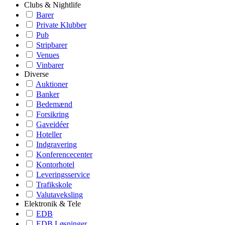
Clubs & Nightlife
Barer
Private Klubber
Pub
Stripbarer
Venues
Vinbarer
Diverse
Auktioner
Banker
Bedemænd
Forsikring
Gaveidéer
Hoteller
Indgravering
Konferencecenter
Kontorhotel
Leveringsservice
Trafikskole
Valutaveksling
Elektronik & Tele
EDB
EDB Løsninger