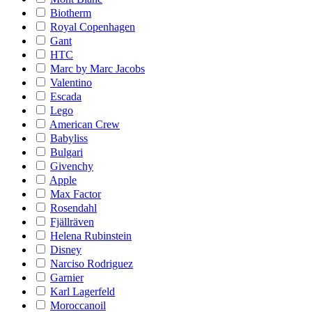
Biotherm
Royal Copenhagen
Gant
HTC
Marc by Marc Jacobs
Valentino
Escada
Lego
American Crew
Babyliss
Bulgari
Givenchy
Apple
Max Factor
Rosendahl
Fjällräven
Helena Rubinstein
Disney
Narciso Rodriguez
Garnier
Karl Lagerfeld
Moroccanoil