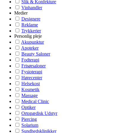
Slik & Konfekture
Vinhandler
Medier
Designere
Reklame
Trykkerier
Personlig pleje
Akupunktur
Apoteker
Beauty Saloner
Fodterapi
Frisørsaloner
Fysioterapi
Hørecenter
Helsekost
Kosmetik
Massage
Medical Clinic
Optiker
Ortopædisk Udstyr
Piercing
Solarium
Sundhedsklinikker