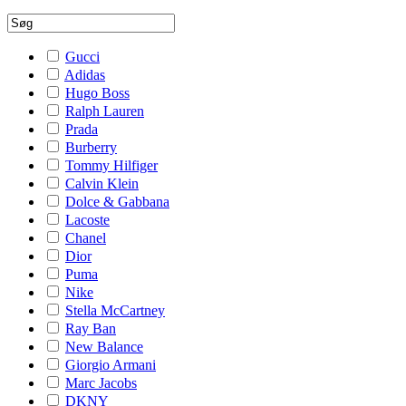
Gucci
Adidas
Hugo Boss
Ralph Lauren
Prada
Burberry
Tommy Hilfiger
Calvin Klein
Dolce & Gabbana
Lacoste
Chanel
Dior
Puma
Nike
Stella McCartney
Ray Ban
New Balance
Giorgio Armani
Marc Jacobs
DKNY