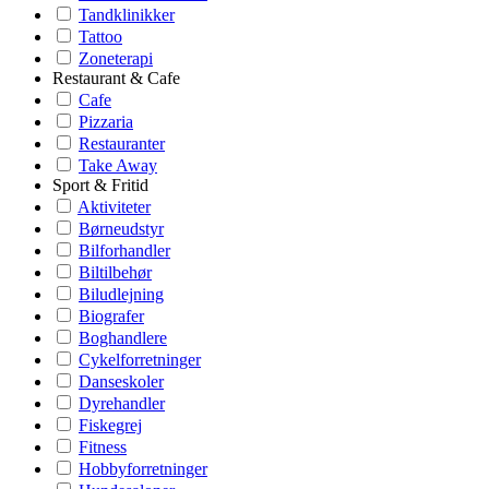
Tandklinikker
Tattoo
Zoneterapi
Restaurant & Cafe
Cafe
Pizzaria
Restauranter
Take Away
Sport & Fritid
Aktiviteter
Børneudstyr
Bilforhandler
Biltilbehør
Biludlejning
Biografer
Boghandlere
Cykelforretninger
Danseskoler
Dyrehandler
Fiskegrej
Fitness
Hobbyforretninger