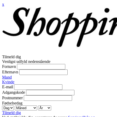
x
Tilmeld dig
Venligst udfyld nedenstående
Fornavn
Efternavn
Mand
Kvinde
E-mail
Adgangskode
Postnummer
Fødselsedag
Tilmeld dig