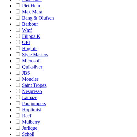
Piet Hein
Max Mara
Bang & Olufsen
Barbour
Wmf
Filippa K
OPI
Haglöfs
Style Masters
Microsoft
Quiksilver
JBS
Moncler
Saint Tropez
Nespresso
Lamaze
Parajumpers
Hoptimist
Reef
Mulberry
Jurlique
Scholl