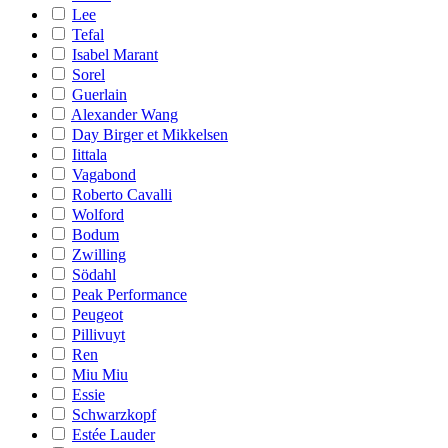
Lee
Tefal
Isabel Marant
Sorel
Guerlain
Alexander Wang
Day Birger et Mikkelsen
Iittala
Vagabond
Roberto Cavalli
Wolford
Bodum
Zwilling
Södahl
Peak Performance
Peugeot
Pillivuyt
Ren
Miu Miu
Essie
Schwarzkopf
Estée Lauder