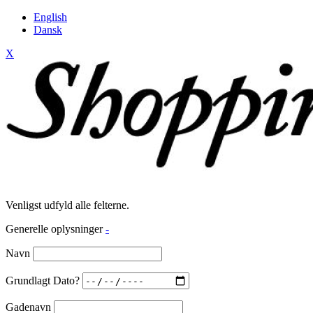
English
Dansk
X
Venligst udfyld alle felterne.
Generelle oplysninger
-
Navn
Grundlagt Dato?
Gadenavn