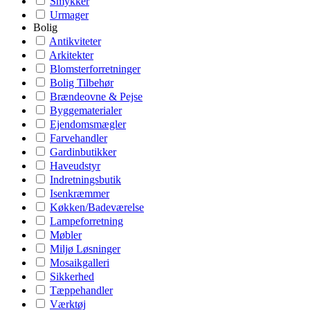
Smykker
Urmager
Bolig
Antikviteter
Arkitekter
Blomsterforretninger
Bolig Tilbehør
Brændeovne & Pejse
Byggematerialer
Ejendomsmægler
Farvehandler
Gardinbutikker
Haveudstyr
Indretningsbutik
Isenkræmmer
Køkken/Badeværelse
Lampeforretning
Møbler
Miljø Løsninger
Mosaikgalleri
Sikkerhed
Tæppehandler
Værktøj