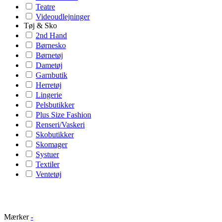
Teatre
Videoudlejninger
Tøj & Sko
2nd Hand
Børnesko
Børnetøj
Dametøj
Garnbutik
Herretøj
Lingerie
Pelsbutikker
Plus Size Fashion
Renseri/Vaskeri
Skobutikker
Skomager
Systuer
Textiler
Ventetøj
Mærker
-