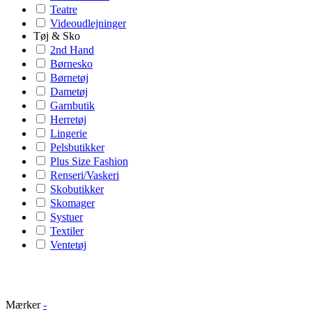
Teatre
Videoudlejninger
Tøj & Sko
2nd Hand
Børnesko
Børnetøj
Dametøj
Garnbutik
Herretøj
Lingerie
Pelsbutikker
Plus Size Fashion
Renseri/Vaskeri
Skobutikker
Skomager
Systuer
Textiler
Ventetøj
Mærker
-