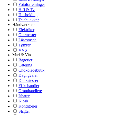
Fotoforretninger
Hifi & Tv
Husholding
Telebutikker
Håndværkere
Elektriker
Glarmester
Låsesmede
Tømrer
VVS
Mad & Vin
Bagerier
Catering
Chokoladebutik
Dagligvarer
Delikatesser
Fiskehandler
Grønthandlere
Isbarer
Kiosk
Konditorier
Slagter