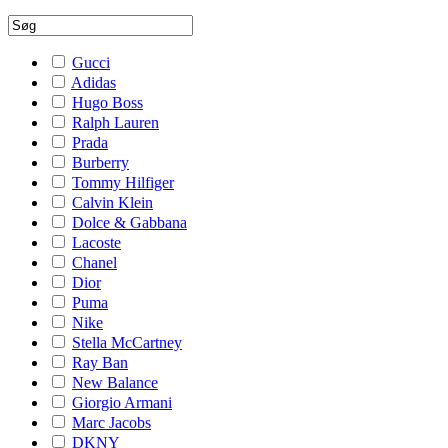
Gucci
Adidas
Hugo Boss
Ralph Lauren
Prada
Burberry
Tommy Hilfiger
Calvin Klein
Dolce & Gabbana
Lacoste
Chanel
Dior
Puma
Nike
Stella McCartney
Ray Ban
New Balance
Giorgio Armani
Marc Jacobs
DKNY