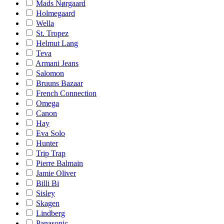
Mads Nørgaard
Holmegaard
Wella
St. Tropez
Helmut Lang
Teva
Armani Jeans
Salomon
Bruuns Bazaar
French Connection
Omega
Canon
Hay
Eva Solo
Hunter
Trip Trap
Pierre Balmain
Jamie Oliver
Billi Bi
Sisley
Skagen
Lindberg
Panasonic