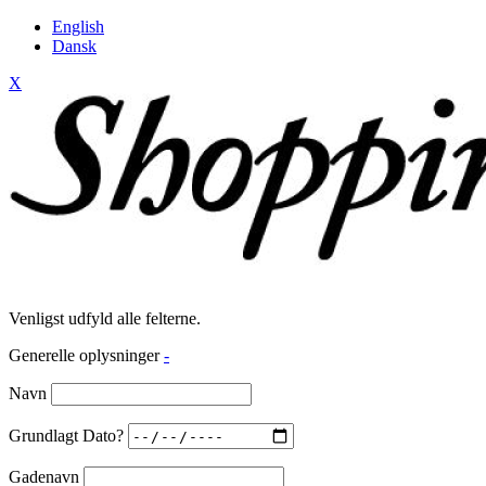
English
Dansk
X
Venligst udfyld alle felterne.
Generelle oplysninger
-
Navn
Grundlagt Dato?
Gadenavn