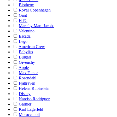
Biotherm
Royal Copenhagen
Gant
HTC
Marc by Marc Jacobs
Valentino
Escada
Lego
American Crew
Babyliss
Bulgari
Givenchy
Apple
Max Factor
Rosendahl
Fjällräven
Helena Rubinstein
Disney
Narciso Rodriguez
Garnier
Karl Lagerfeld
Moroccanoil