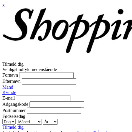
x
Tilmeld dig
Venligst udfyld nedenstående
Fornavn
Efternavn
Mand
Kvinde
E-mail
Adgangskode
Postnummer
Fødselsedag
Tilmeld dig