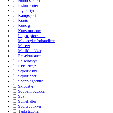
Hundesaloner
Instrumenter
Jagtudstyr
Kampsport
Kontorartikler
Kunstgalleri
Kunstmuseum
Legetøjsforretning
Motorcykelforhandlere
Museer
Musikbutikker
Rejsebureauer
Rejseudstyr
Rideudstyr
Sejlerudstyr
Sejlklubber
Shoppingcentre
Skiudstyr
Souvenirbutikker
Spa
Spillehaller
Sportsbutikker
Tankstationer