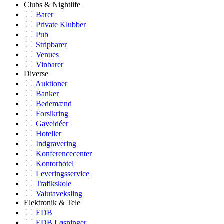
Clubs & Nightlife
Barer
Private Klubber
Pub
Stripbarer
Venues
Vinbarer
Diverse
Auktioner
Banker
Bedemænd
Forsikring
Gaveidéer
Hoteller
Indgravering
Konferencecenter
Kontorhotel
Leveringsservice
Trafikskole
Valutaveksling
Elektronik & Tele
EDB
EDB Løsninger