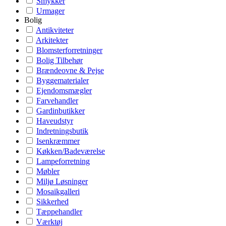
Smykker
Urmager
Bolig
Antikviteter
Arkitekter
Blomsterforretninger
Bolig Tilbehør
Brændeovne & Pejse
Byggematerialer
Ejendomsmægler
Farvehandler
Gardinbutikker
Haveudstyr
Indretningsbutik
Isenkræmmer
Køkken/Badeværelse
Lampeforretning
Møbler
Miljø Løsninger
Mosaikgalleri
Sikkerhed
Tæppehandler
Værktøj