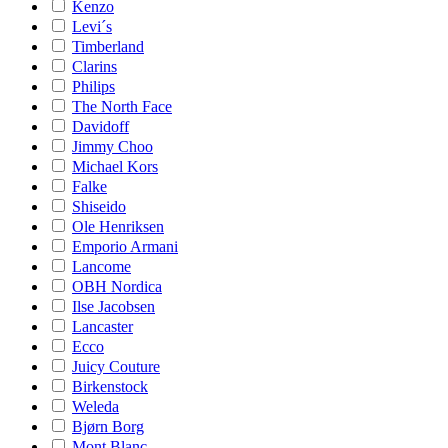
Kenzo
Levi´s
Timberland
Clarins
Philips
The North Face
Davidoff
Jimmy Choo
Michael Kors
Falke
Shiseido
Ole Henriksen
Emporio Armani
Lancome
OBH Nordica
Ilse Jacobsen
Lancaster
Ecco
Juicy Couture
Birkenstock
Weleda
Bjørn Borg
Mont Blanc