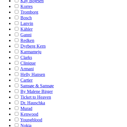
Kay Bojesen
Korres
Tromborg
Bosch
Lanvin
Kähler
Ganni
Redken
Dyrberg Kern
Karmameju
Clarks
Clinique
Armani
Helly Hansen
Cartier
Samsøe & Samsøe
By Malene Birger
Ticket to Heaven
Dr. Hauschka
Murad
Kenwood
Youngblood
Nokia