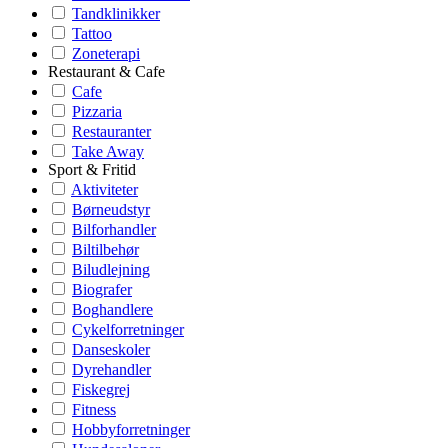
Tandklinikker
Tattoo
Zoneterapi
Restaurant & Cafe
Cafe
Pizzaria
Restauranter
Take Away
Sport & Fritid
Aktiviteter
Børneudstyr
Bilforhandler
Biltilbehør
Biludlejning
Biografer
Boghandlere
Cykelforretninger
Danseskoler
Dyrehandler
Fiskegrej
Fitness
Hobbyforretninger