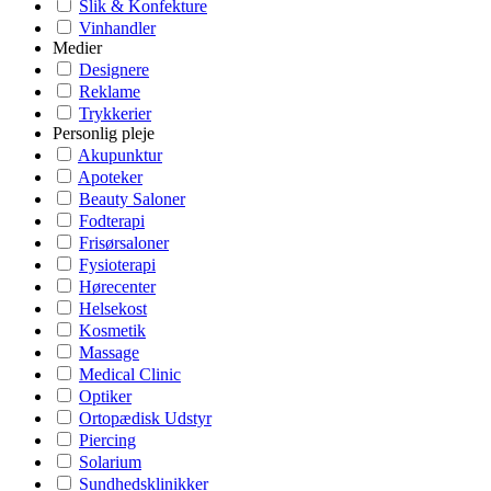
Slik & Konfekture
Vinhandler
Medier
Designere
Reklame
Trykkerier
Personlig pleje
Akupunktur
Apoteker
Beauty Saloner
Fodterapi
Frisørsaloner
Fysioterapi
Hørecenter
Helsekost
Kosmetik
Massage
Medical Clinic
Optiker
Ortopædisk Udstyr
Piercing
Solarium
Sundhedsklinikker