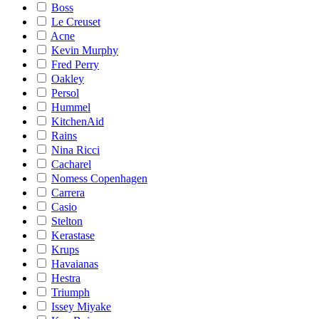
Boss
Le Creuset
Acne
Kevin Murphy
Fred Perry
Oakley
Persol
Hummel
KitchenAid
Rains
Nina Ricci
Cacharel
Nomess Copenhagen
Carrera
Casio
Stelton
Kerastase
Krups
Havaianas
Hestra
Triumph
Issey Miyake