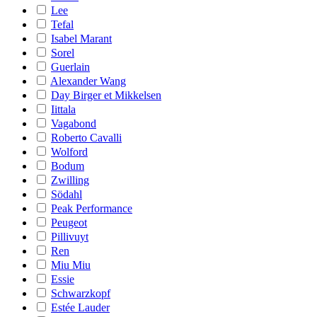
Lee
Tefal
Isabel Marant
Sorel
Guerlain
Alexander Wang
Day Birger et Mikkelsen
Iittala
Vagabond
Roberto Cavalli
Wolford
Bodum
Zwilling
Södahl
Peak Performance
Peugeot
Pillivuyt
Ren
Miu Miu
Essie
Schwarzkopf
Estée Lauder