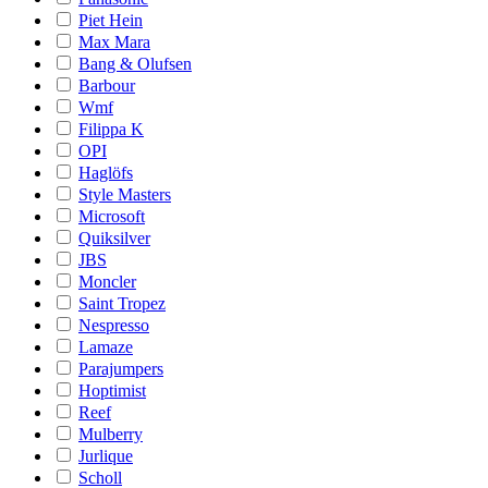
Piet Hein
Max Mara
Bang & Olufsen
Barbour
Wmf
Filippa K
OPI
Haglöfs
Style Masters
Microsoft
Quiksilver
JBS
Moncler
Saint Tropez
Nespresso
Lamaze
Parajumpers
Hoptimist
Reef
Mulberry
Jurlique
Scholl