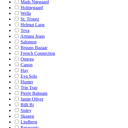
Mads Nørgaard
Holmegaard
Wella
St. Tropez
Helmut Lang
Teva
Armani Jeans
Salomon
Bruuns Bazaar
French Connection
Omega
Canon
Hay
Eva Solo
Hunter
Trip Trap
Pierre Balmain
Jamie Oliver
Billi Bi
Sisley
Skagen
Lindberg
Panasonic