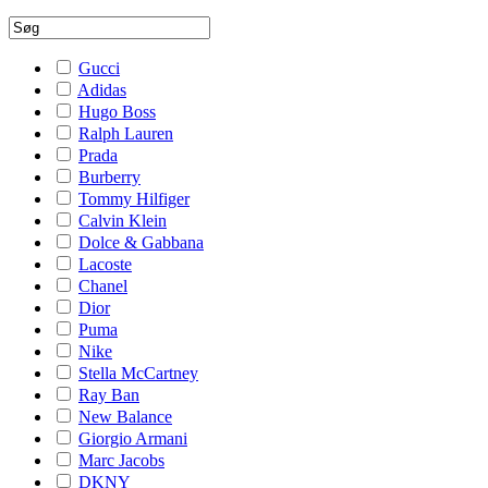
Gucci
Adidas
Hugo Boss
Ralph Lauren
Prada
Burberry
Tommy Hilfiger
Calvin Klein
Dolce & Gabbana
Lacoste
Chanel
Dior
Puma
Nike
Stella McCartney
Ray Ban
New Balance
Giorgio Armani
Marc Jacobs
DKNY