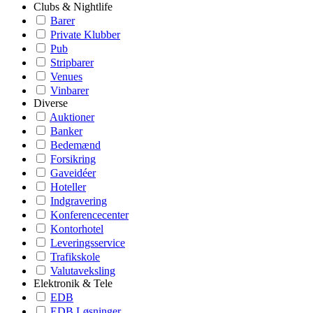
Clubs & Nightlife
Barer
Private Klubber
Pub
Stripbarer
Venues
Vinbarer
Diverse
Auktioner
Banker
Bedemænd
Forsikring
Gaveidéer
Hoteller
Indgravering
Konferencecenter
Kontorhotel
Leveringsservice
Trafikskole
Valutaveksling
Elektronik & Tele
EDB
EDB Løsninger