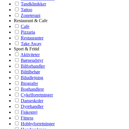
Tandklinikker
Tattoo
Zoneterapi
Restaurant & Cafe
Cafe
Pizzaria
Restauranter
Take Away
Sport & Fritid
Aktiviteter
Børneudstyr
Bilforhandler
Biltilbehør
Biludlejning
Biografer
Boghandlere
Cykelforretninger
Danseskoler
Dyrehandler
Fiskegrej
Fitness
Hobbyforretninger