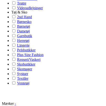
Teatre
Videoudlejninger
Tøj & Sko
2nd Hand
Børnesko
Børnetøj
Dametøj
Garnbutik
Herretøj
Lingerie
Pelsbutikker
Plus Size Fashion
Renseri/Vaskeri
Skobutikker
Skomager
Systuer
Textiler
Ventetøj
Mærker
-