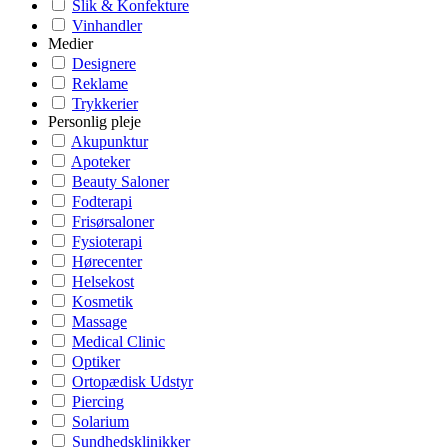
Slik & Konfekture
Vinhandler
Medier
Designere
Reklame
Trykkerier
Personlig pleje
Akupunktur
Apoteker
Beauty Saloner
Fodterapi
Frisørsaloner
Fysioterapi
Hørecenter
Helsekost
Kosmetik
Massage
Medical Clinic
Optiker
Ortopædisk Udstyr
Piercing
Solarium
Sundhedsklinikker