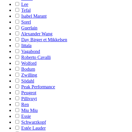
Lee
Tefal
Isabel Marant
Sorel
Guerlain
Alexander Wang
Day Birger et Mikkelsen
Iittala
Vagabond
Roberto Cavalli
Wolford
Bodum
Zwilling
Södahl
Peak Performance
Peugeot
Pillivuyt
Ren
Miu Miu
Essie
Schwarzkopf
Estée Lauder