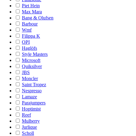
Piet Hein
Max Mara
Bang & Olufsen
Barbour
Wmf
Filippa K
OPI
Haglöfs
Style Masters
Microsoft
Quiksilver
JBS
Moncler
Saint Tropez
Nespresso
Lamaze
Parajumpers
Hoptimist
Reef
Mulberry
Jurlique
Scholl