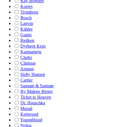
Kay Bojesen
Korres
Tromborg
Bosch
Lanvin
Kähler
Ganni
Redken
Dyrberg Kern
Karmameju
Clarks
Clinique
Armani
Helly Hansen
Cartier
Samsøe & Samsøe
By Malene Birger
Ticket to Heaven
Dr. Hauschka
Murad
Kenwood
Youngblood
Nokia