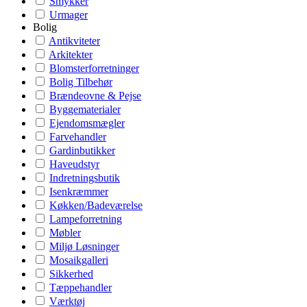
Smykker
Urmager
Bolig
Antikviteter
Arkitekter
Blomsterforretninger
Bolig Tilbehør
Brændeovne & Pejse
Byggematerialer
Ejendomsmægler
Farvehandler
Gardinbutikker
Haveudstyr
Indretningsbutik
Isenkræmmer
Køkken/Badeværelse
Lampeforretning
Møbler
Miljø Løsninger
Mosaikgalleri
Sikkerhed
Tæppehandler
Værktøj