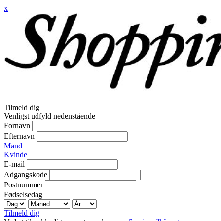
x
Tilmeld dig
Venligst udfyld nedenstående
Fornavn
Efternavn
Mand
Kvinde
E-mail
Adgangskode
Postnummer
Fødselsedag
Tilmeld dig