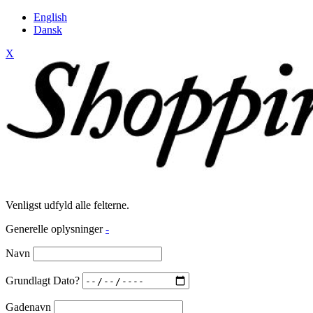
English
Dansk
X
Venligst udfyld alle felterne.
Generelle oplysninger
-
Navn
Grundlagt Dato?
Gadenavn