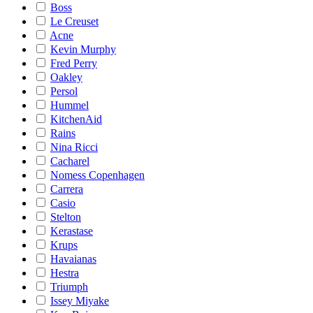
Boss
Le Creuset
Acne
Kevin Murphy
Fred Perry
Oakley
Persol
Hummel
KitchenAid
Rains
Nina Ricci
Cacharel
Nomess Copenhagen
Carrera
Casio
Stelton
Kerastase
Krups
Havaianas
Hestra
Triumph
Issey Miyake