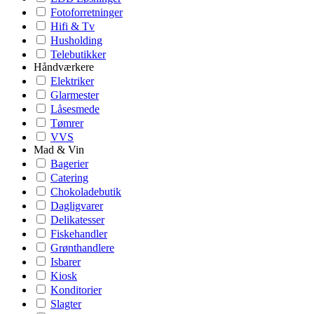
Fotoforretninger
Hifi & Tv
Husholding
Telebutikker
Håndværkere
Elektriker
Glarmester
Låsesmede
Tømrer
VVS
Mad & Vin
Bagerier
Catering
Chokoladebutik
Dagligvarer
Delikatesser
Fiskehandler
Grønthandlere
Isbarer
Kiosk
Konditorier
Slagter