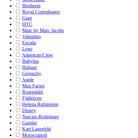
Biotherm
Royal Copenhagen
Gant
HTC
Marc by Marc Jacobs
Valentino
Escada
Lego
American Crew
Babyliss
Bulgari
Givenchy
Apple
Max Factor
Rosendahl
Fjällräven
Helena Rubinstein
Disney
Narciso Rodriguez
Garnier
Karl Lagerfeld
Moroccanoil