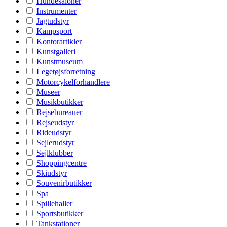
Hundesaloner
Instrumenter
Jagtudstyr
Kampsport
Kontorartikler
Kunstgalleri
Kunstmuseum
Legetøjsforretning
Motorcykelforhandlere
Museer
Musikbutikker
Rejsebureauer
Rejseudstyr
Rideudstyr
Sejlerudstyr
Sejlklubber
Shoppingcentre
Skiudstyr
Souvenirbutikker
Spa
Spillehaller
Sportsbutikker
Tankstationer