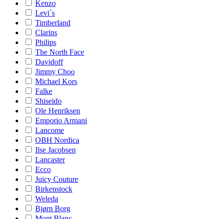
Kenzo
Levi´s
Timberland
Clarins
Philips
The North Face
Davidoff
Jimmy Choo
Michael Kors
Falke
Shiseido
Ole Henriksen
Emporio Armani
Lancome
OBH Nordica
Ilse Jacobsen
Lancaster
Ecco
Juicy Couture
Birkenstock
Weleda
Bjørn Borg
Mont Blanc