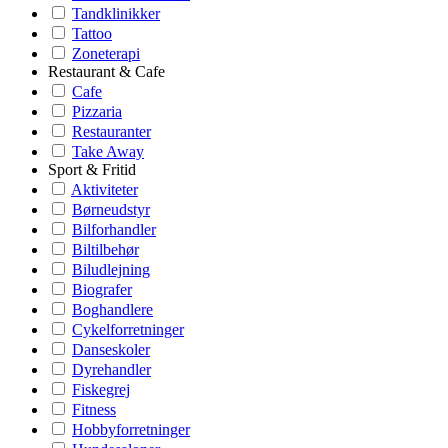
Tandklinikker
Tattoo
Zoneterapi
Restaurant & Cafe
Cafe
Pizzaria
Restauranter
Take Away
Sport & Fritid
Aktiviteter
Børneudstyr
Bilforhandler
Biltilbehør
Biludlejning
Biografer
Boghandlere
Cykelforretninger
Danseskoler
Dyrehandler
Fiskegrej
Fitness
Hobbyforretninger