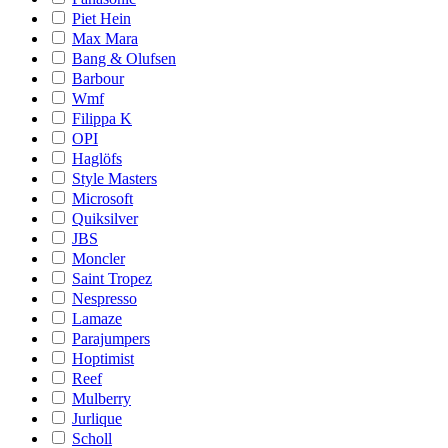
Piet Hein
Max Mara
Bang & Olufsen
Barbour
Wmf
Filippa K
OPI
Haglöfs
Style Masters
Microsoft
Quiksilver
JBS
Moncler
Saint Tropez
Nespresso
Lamaze
Parajumpers
Hoptimist
Reef
Mulberry
Jurlique
Scholl