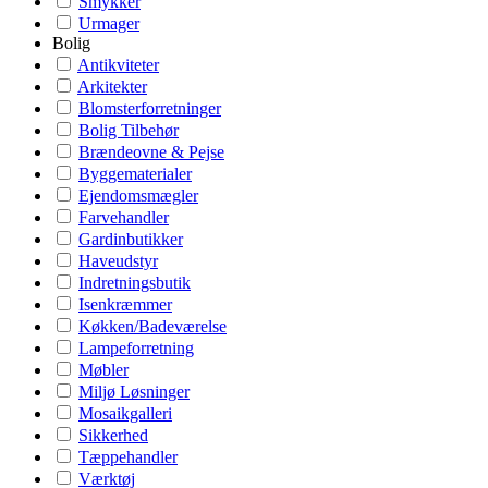
Smykker
Urmager
Bolig
Antikviteter
Arkitekter
Blomsterforretninger
Bolig Tilbehør
Brændeovne & Pejse
Byggematerialer
Ejendomsmægler
Farvehandler
Gardinbutikker
Haveudstyr
Indretningsbutik
Isenkræmmer
Køkken/Badeværelse
Lampeforretning
Møbler
Miljø Løsninger
Mosaikgalleri
Sikkerhed
Tæppehandler
Værktøj