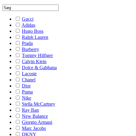
Gucci
Adidas
Hugo Boss
Ralph Lauren
Prada
Burberry
Tommy Hilfiger
Calvin Klein
Dolce & Gabbana
Lacoste
Chanel
Dior
Puma
Nike
Stella McCartney
Ray Ban
New Balance
Giorgio Armani
Marc Jacobs
DKNY