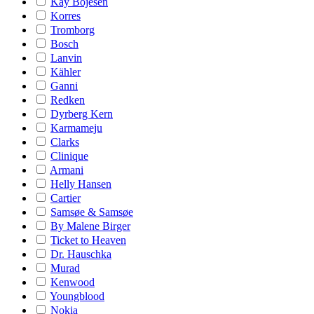
Kay Bojesen
Korres
Tromborg
Bosch
Lanvin
Kähler
Ganni
Redken
Dyrberg Kern
Karmameju
Clarks
Clinique
Armani
Helly Hansen
Cartier
Samsøe & Samsøe
By Malene Birger
Ticket to Heaven
Dr. Hauschka
Murad
Kenwood
Youngblood
Nokia