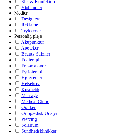
Slik & Konfekture
Vinhandler
Medier
Designere
Reklame
Trykkerier
Personlig pleje
Akupunktur
Apoteker
Beauty Saloner
Fodterapi
Frisørsaloner
Fysioterapi
Hørecenter
Helsekost
Kosmetik
Massage
Medical Clinic
Optiker
Ortopædisk Udstyr
Piercing
Solarium
Sundhedsklinikker