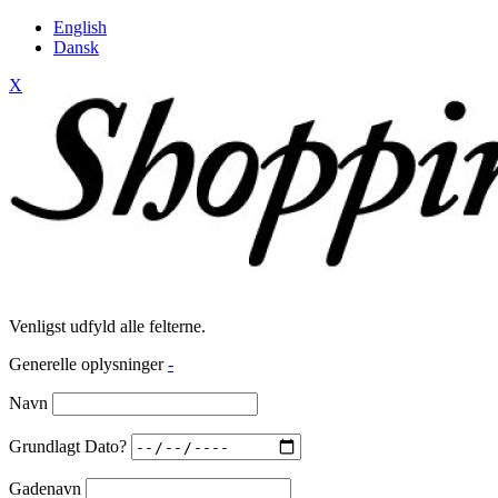
English
Dansk
X
Venligst udfyld alle felterne.
Generelle oplysninger
-
Navn
Grundlagt Dato?
Gadenavn