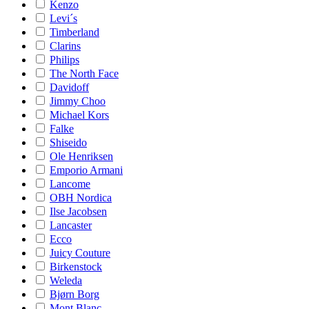
Kenzo
Levi´s
Timberland
Clarins
Philips
The North Face
Davidoff
Jimmy Choo
Michael Kors
Falke
Shiseido
Ole Henriksen
Emporio Armani
Lancome
OBH Nordica
Ilse Jacobsen
Lancaster
Ecco
Juicy Couture
Birkenstock
Weleda
Bjørn Borg
Mont Blanc