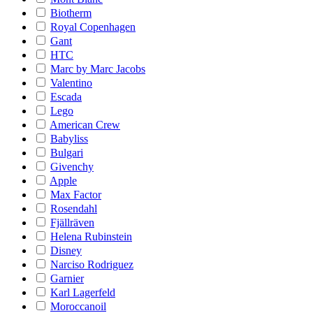
Biotherm
Royal Copenhagen
Gant
HTC
Marc by Marc Jacobs
Valentino
Escada
Lego
American Crew
Babyliss
Bulgari
Givenchy
Apple
Max Factor
Rosendahl
Fjällräven
Helena Rubinstein
Disney
Narciso Rodriguez
Garnier
Karl Lagerfeld
Moroccanoil