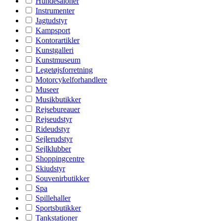
Hundesaloner
Instrumenter
Jagtudstyr
Kampsport
Kontorartikler
Kunstgalleri
Kunstmuseum
Legetøjsforretning
Motorcykelforhandlere
Museer
Musikbutikker
Rejsebureauer
Rejseudstyr
Rideudstyr
Sejlerudstyr
Sejlklubber
Shoppingcentre
Skiudstyr
Souvenirbutikker
Spa
Spillehaller
Sportsbutikker
Tankstationer