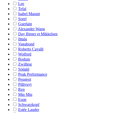
Lee
Tefal
Isabel Marant
Sorel
Guerlain
Alexander Wang
Day Birger et Mikkelsen
Iittala
Vagabond
Roberto Cavalli
Wolford
Bodum
Zwilling
Södahl
Peak Performance
Peugeot
Pillivuyt
Ren
Miu Miu
Essie
Schwarzkopf
Estée Lauder