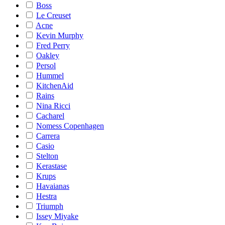
Boss
Le Creuset
Acne
Kevin Murphy
Fred Perry
Oakley
Persol
Hummel
KitchenAid
Rains
Nina Ricci
Cacharel
Nomess Copenhagen
Carrera
Casio
Stelton
Kerastase
Krups
Havaianas
Hestra
Triumph
Issey Miyake