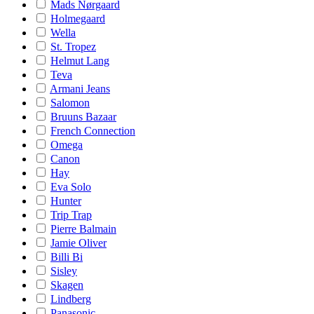
Mads Nørgaard
Holmegaard
Wella
St. Tropez
Helmut Lang
Teva
Armani Jeans
Salomon
Bruuns Bazaar
French Connection
Omega
Canon
Hay
Eva Solo
Hunter
Trip Trap
Pierre Balmain
Jamie Oliver
Billi Bi
Sisley
Skagen
Lindberg
Panasonic