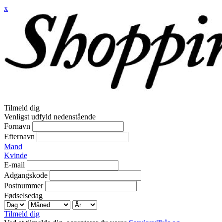
x
Tilmeld dig
Venligst udfyld nedenstående
Fornavn
Efternavn
Mand
Kvinde
E-mail
Adgangskode
Postnummer
Fødselsedag
Tilmeld dig