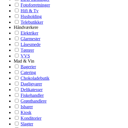
Fotoforretninger
Hifi & Tv
Husholding
Telebutikker
Håndværkere
Elektriker
Glarmester
Låsesmede
Tømrer
VVS
Mad & Vin
Bagerier
Catering
Chokoladebutik
Dagligvarer
Delikatesser
Fiskehandler
Grønthandlere
Isbarer
Kiosk
Konditorier
Slagter