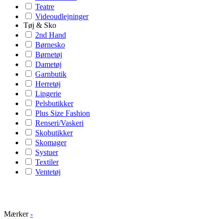
Teatre
Videoudlejninger
Tøj & Sko
2nd Hand
Børnesko
Børnetøj
Dametøj
Garnbutik
Herretøj
Lingerie
Pelsbutikker
Plus Size Fashion
Renseri/Vaskeri
Skobutikker
Skomager
Systuer
Textiler
Ventetøj
Mærker
-