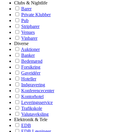
Clubs & Nightlife
Barer
Private Klubber
Pub
Stripbarer
Venues
Vinbarer
Diverse
Auktioner
Banker
Bedemænd
Forsikring
Gaveidéer
Hoteller
Indgravering
Konferencecenter
Kontorhotel
Leveringsservice
Trafikskole
Valutaveksling
Elektronik & Tele
EDB
EDB Løsninger