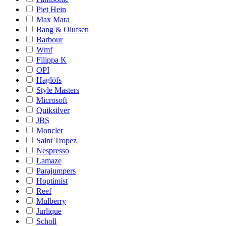
Piet Hein
Max Mara
Bang & Olufsen
Barbour
Wmf
Filippa K
OPI
Haglöfs
Style Masters
Microsoft
Quiksilver
JBS
Moncler
Saint Tropez
Nespresso
Lamaze
Parajumpers
Hoptimist
Reef
Mulberry
Jurlique
Scholl