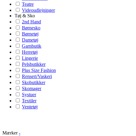
Teatre
Videoudlejninger
Tøj & Sko
2nd Hand
Børnesko
Børnetøj
Dametøj
Garnbutik
Herretøj
Lingerie
Pelsbutikker
Plus Size Fashion
Renseri/Vaskeri
Skobutikker
Skomager
Systuer
Textiler
Ventetøj
Mærker
-