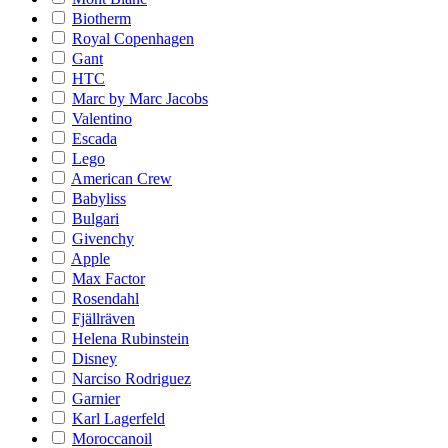
Biotherm
Royal Copenhagen
Gant
HTC
Marc by Marc Jacobs
Valentino
Escada
Lego
American Crew
Babyliss
Bulgari
Givenchy
Apple
Max Factor
Rosendahl
Fjällräven
Helena Rubinstein
Disney
Narciso Rodriguez
Garnier
Karl Lagerfeld
Moroccanoil