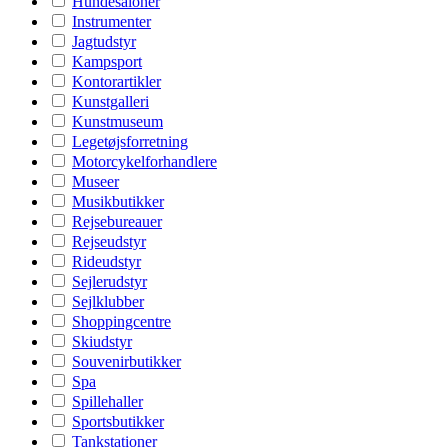
Hundesaloner
Instrumenter
Jagtudstyr
Kampsport
Kontorartikler
Kunstgalleri
Kunstmuseum
Legetøjsforretning
Motorcykelforhandlere
Museer
Musikbutikker
Rejsebureauer
Rejseudstyr
Rideudstyr
Sejlerudstyr
Sejlklubber
Shoppingcentre
Skiudstyr
Souvenirbutikker
Spa
Spillehaller
Sportsbutikker
Tankstationer