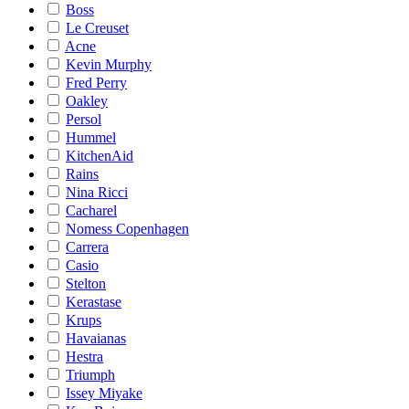
Boss
Le Creuset
Acne
Kevin Murphy
Fred Perry
Oakley
Persol
Hummel
KitchenAid
Rains
Nina Ricci
Cacharel
Nomess Copenhagen
Carrera
Casio
Stelton
Kerastase
Krups
Havaianas
Hestra
Triumph
Issey Miyake