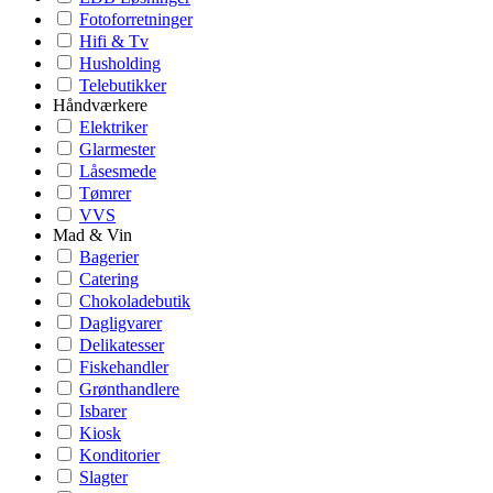
Fotoforretninger
Hifi & Tv
Husholding
Telebutikker
Håndværkere
Elektriker
Glarmester
Låsesmede
Tømrer
VVS
Mad & Vin
Bagerier
Catering
Chokoladebutik
Dagligvarer
Delikatesser
Fiskehandler
Grønthandlere
Isbarer
Kiosk
Konditorier
Slagter