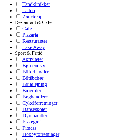
Tandklinikker
Tattoo
Zoneterapi
Restaurant & Cafe
Cafe
Pizzaria
Restauranter
Take Away
Sport & Fritid
Aktiviteter
Børneudstyr
Bilforhandler
Biltilbehør
Biludlejning
Biografer
Boghandlere
Cykelforretninger
Danseskoler
Dyrehandler
Fiskegrej
Fitness
Hobbyforretninger