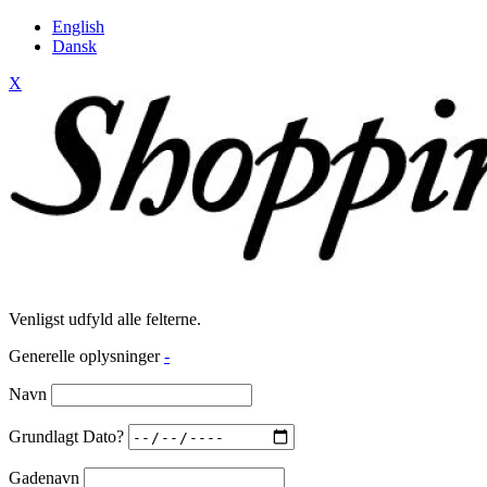
English
Dansk
X
Venligst udfyld alle felterne.
Generelle oplysninger
-
Navn
Grundlagt Dato?
Gadenavn