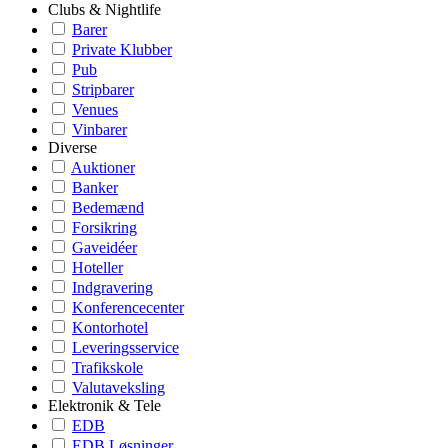
Clubs & Nightlife
Barer
Private Klubber
Pub
Stripbarer
Venues
Vinbarer
Diverse
Auktioner
Banker
Bedemænd
Forsikring
Gaveidéer
Hoteller
Indgravering
Konferencecenter
Kontorhotel
Leveringsservice
Trafikskole
Valutaveksling
Elektronik & Tele
EDB
EDB Løsninger