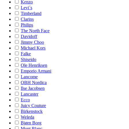
Kenzo
Levi´s
Timberland
Clarins
Philips
The North Face
Davidoff
Jimmy Choo
Michael Kors
Falke
Shiseido
Ole Henriksen
Emporio Armani
Lancome
OBH Nordica
Ilse Jacobsen
Lancaster
Ecco
Juicy Couture
Birkenstock
Weleda
Bjørn Borg
Mont Blanc