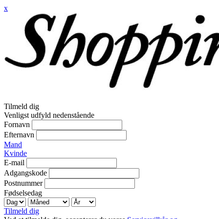
x
Tilmeld dig
Venligst udfyld nedenstående
Fornavn
Efternavn
Mand
Kvinde
E-mail
Adgangskode
Postnummer
Fødselsedag
Tilmeld dig