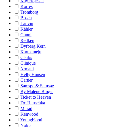
Kay Bojesen
Korres
Tromborg
Bosch
Lanvin
Kähler
Ganni
Redken
Dyrberg Kern
Karmameju
Clarks
Clinique
Armani
Helly Hansen
Cartier
Samsøe & Samsøe
By Malene Birger
Ticket to Heaven
Dr. Hauschka
Murad
Kenwood
Youngblood
Nokia