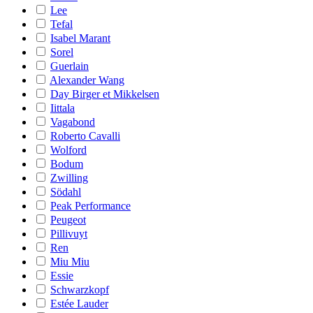
Lee
Tefal
Isabel Marant
Sorel
Guerlain
Alexander Wang
Day Birger et Mikkelsen
Iittala
Vagabond
Roberto Cavalli
Wolford
Bodum
Zwilling
Södahl
Peak Performance
Peugeot
Pillivuyt
Ren
Miu Miu
Essie
Schwarzkopf
Estée Lauder