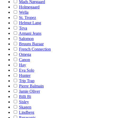
Mads Nørgaard
Holmegaard
Wella
St. Tropez
Helmut Lang
Teva
Armani Jeans
Salomon
Bruuns Bazaar
French Connection
Omega
Canon
Hay
Eva Solo
Hunter
Trip Trap
Pierre Balmain
Jamie Oliver
Billi Bi
Sisley
Skagen
Lindberg
Panasonic