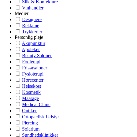
Slik & Konfekture
Vinhandler
Medier
Designere
Reklame
Trykkerier
Personlig pleje
Akupunktur
Apoteker
Beauty Saloner
Fodterapi
Frisørsaloner
Fysioterapi
Hørecenter
Helsekost
Kosmetik
Massage
Medical Clinic
Optiker
Ortopædisk Udstyr
Piercing
Solarium
Sundhedsklinikker