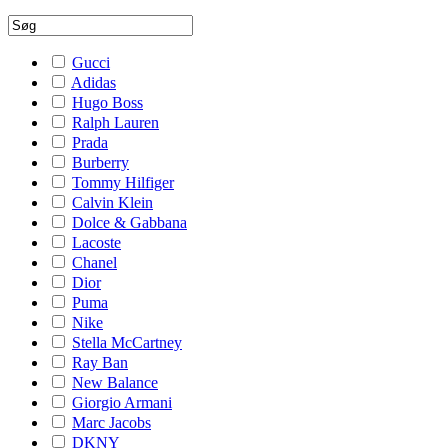
Gucci
Adidas
Hugo Boss
Ralph Lauren
Prada
Burberry
Tommy Hilfiger
Calvin Klein
Dolce & Gabbana
Lacoste
Chanel
Dior
Puma
Nike
Stella McCartney
Ray Ban
New Balance
Giorgio Armani
Marc Jacobs
DKNY