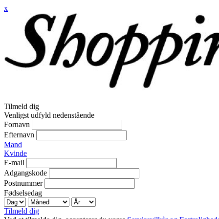
x
Tilmeld dig
Venligst udfyld nedenstående
Fornavn
Efternavn
Mand
Kvinde
E-mail
Adgangskode
Postnummer
Fødselsedag
Tilmeld dig