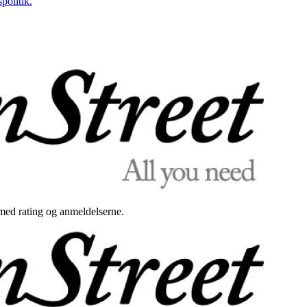
politik.
med rating og anmeldelserne.