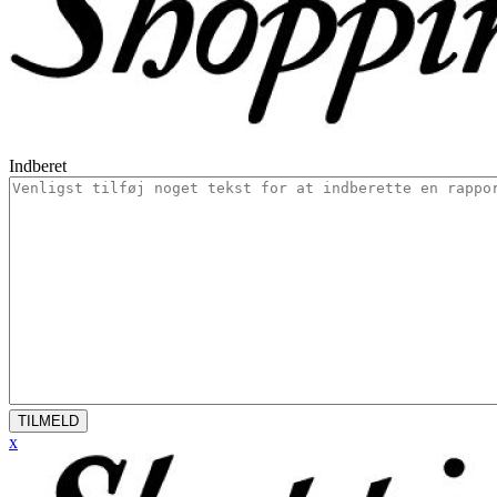
Indberet
TILMELD
x