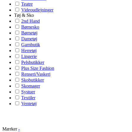
Teatre
Videoudlejninger
Tøj & Sko
2nd Hand
Børnesko
Børnetøj
Dametøj
Garnbutik
Herretøj
Lingerie
Pelsbutikker
Plus Size Fashion
Renseri/Vaskeri
Skobutikker
Skomager
Systuer
Textiler
Ventetøj
Mærker
-