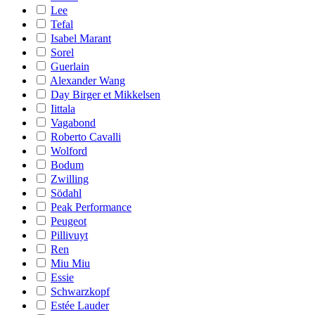
Lee
Tefal
Isabel Marant
Sorel
Guerlain
Alexander Wang
Day Birger et Mikkelsen
Iittala
Vagabond
Roberto Cavalli
Wolford
Bodum
Zwilling
Södahl
Peak Performance
Peugeot
Pillivuyt
Ren
Miu Miu
Essie
Schwarzkopf
Estée Lauder