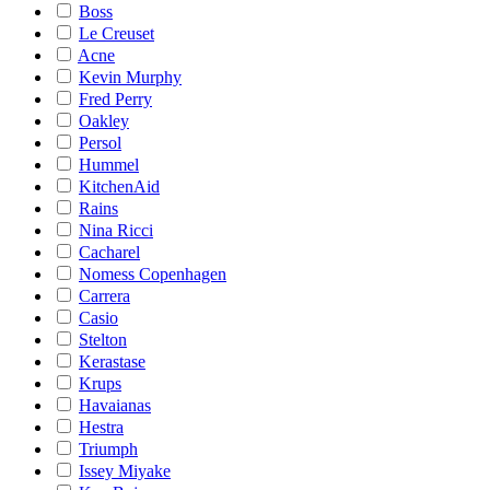
Boss
Le Creuset
Acne
Kevin Murphy
Fred Perry
Oakley
Persol
Hummel
KitchenAid
Rains
Nina Ricci
Cacharel
Nomess Copenhagen
Carrera
Casio
Stelton
Kerastase
Krups
Havaianas
Hestra
Triumph
Issey Miyake