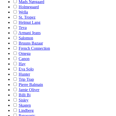
Mads Nørgaard
Holmegaard
Wella
St. Tropez
Helmut Lang
Teva
Armani Jeans
Salomon
Bruuns Bazaar
French Connection
Omega
Canon
Hay
Eva Solo
Hunter
Trip Trap
Pierre Balmain
Jamie Oliver
Billi Bi
Sisley
Skagen
Lindberg
Panasonic