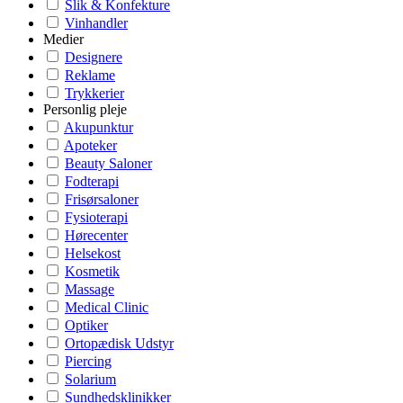
Slik & Konfekture
Vinhandler
Medier
Designere
Reklame
Trykkerier
Personlig pleje
Akupunktur
Apoteker
Beauty Saloner
Fodterapi
Frisørsaloner
Fysioterapi
Hørecenter
Helsekost
Kosmetik
Massage
Medical Clinic
Optiker
Ortopædisk Udstyr
Piercing
Solarium
Sundhedsklinikker