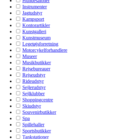
Hundesaloner
Instrumenter
Jagtudstyr
Kampsport
Kontorartikler
Kunstgalleri
Kunstmuseum
Legetøjsforretning
Motorcykelforhandlere
Museer
Musikbutikker
Rejsebureauer
Rejseudstyr
Rideudstyr
Sejlerudstyr
Sejlklubber
Shoppingcentre
Skiudstyr
Souvenirbutikker
Spa
Spillehaller
Sportsbutikker
Tankstationer