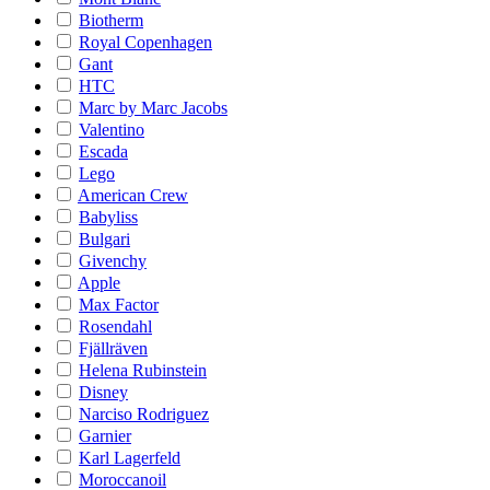
Biotherm
Royal Copenhagen
Gant
HTC
Marc by Marc Jacobs
Valentino
Escada
Lego
American Crew
Babyliss
Bulgari
Givenchy
Apple
Max Factor
Rosendahl
Fjällräven
Helena Rubinstein
Disney
Narciso Rodriguez
Garnier
Karl Lagerfeld
Moroccanoil