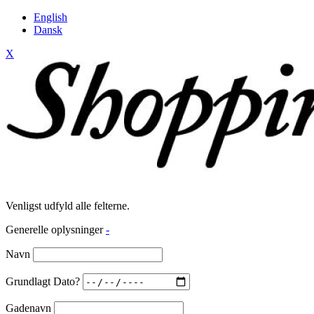
English
Dansk
X
Venligst udfyld alle felterne.
Generelle oplysninger
-
Navn
Grundlagt Dato?
Gadenavn