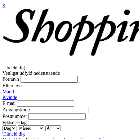
x
Tilmeld dig
Venligst udfyld nedenstående
Fornavn
Efternavn
Mand
Kvinde
E-mail
Adgangskode
Postnummer
Fødselsedag
Tilmeld dig