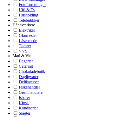
Fotoforretninger
Hifi & Tv
Husholding
Telebutikker
Håndværkere
Elektriker
Glarmester
Låsesmede
Tømrer
VVS
Mad & Vin
Bagerier
Catering
Chokoladebutik
Dagligvarer
Delikatesser
Fiskehandler
Grønthandlere
Isbarer
Kiosk
Konditorier
Slagter