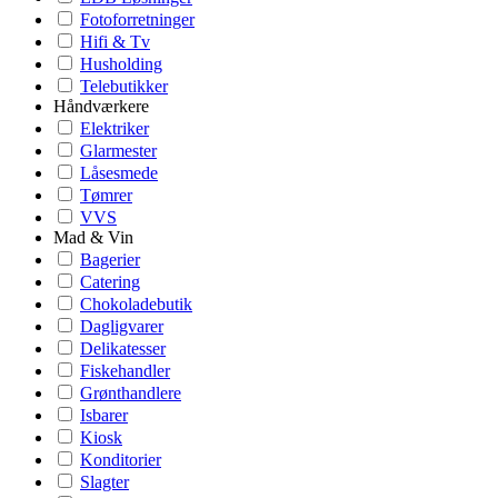
Fotoforretninger
Hifi & Tv
Husholding
Telebutikker
Håndværkere
Elektriker
Glarmester
Låsesmede
Tømrer
VVS
Mad & Vin
Bagerier
Catering
Chokoladebutik
Dagligvarer
Delikatesser
Fiskehandler
Grønthandlere
Isbarer
Kiosk
Konditorier
Slagter