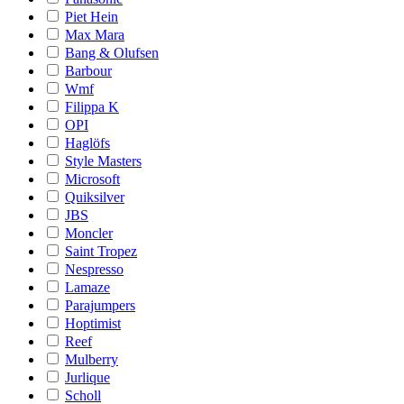
Piet Hein
Max Mara
Bang & Olufsen
Barbour
Wmf
Filippa K
OPI
Haglöfs
Style Masters
Microsoft
Quiksilver
JBS
Moncler
Saint Tropez
Nespresso
Lamaze
Parajumpers
Hoptimist
Reef
Mulberry
Jurlique
Scholl