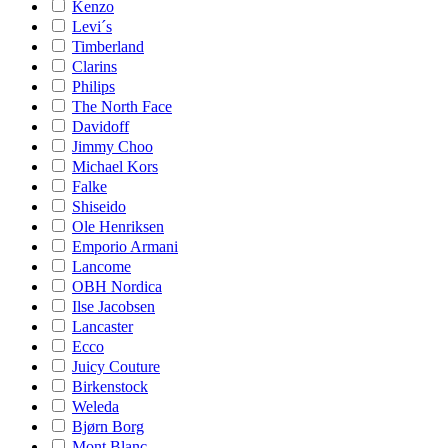
Kenzo
Levi´s
Timberland
Clarins
Philips
The North Face
Davidoff
Jimmy Choo
Michael Kors
Falke
Shiseido
Ole Henriksen
Emporio Armani
Lancome
OBH Nordica
Ilse Jacobsen
Lancaster
Ecco
Juicy Couture
Birkenstock
Weleda
Bjørn Borg
Mont Blanc