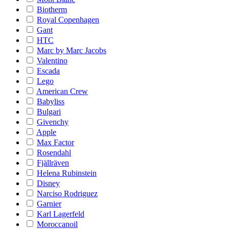
Biotherm
Royal Copenhagen
Gant
HTC
Marc by Marc Jacobs
Valentino
Escada
Lego
American Crew
Babyliss
Bulgari
Givenchy
Apple
Max Factor
Rosendahl
Fjällräven
Helena Rubinstein
Disney
Narciso Rodriguez
Garnier
Karl Lagerfeld
Moroccanoil