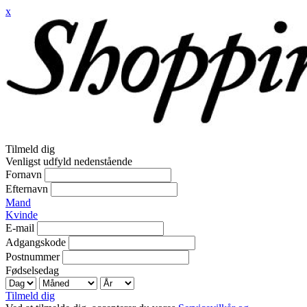
x
Tilmeld dig
Venligst udfyld nedenstående
Fornavn
Efternavn
Mand
Kvinde
E-mail
Adgangskode
Postnummer
Fødselsedag
Tilmeld dig