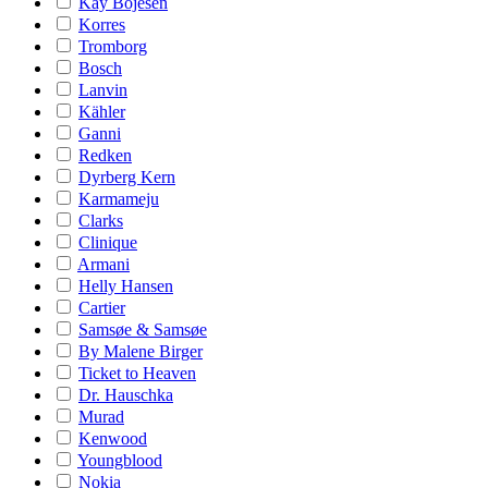
Kay Bojesen
Korres
Tromborg
Bosch
Lanvin
Kähler
Ganni
Redken
Dyrberg Kern
Karmameju
Clarks
Clinique
Armani
Helly Hansen
Cartier
Samsøe & Samsøe
By Malene Birger
Ticket to Heaven
Dr. Hauschka
Murad
Kenwood
Youngblood
Nokia