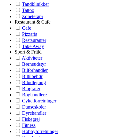
Tandklinikker
Tattoo
Zoneterapi
Restaurant & Cafe
Cafe
Pizzaria
Restauranter
Take Away
Sport & Fritid
Aktiviteter
Børneudstyr
Bilforhandler
Biltilbehør
Biludlejning
Biografer
Boghandlere
Cykelforretninger
Danseskoler
Dyrehandler
Fiskegrej
Fitness
Hobbyforretninger