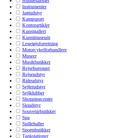
Hundesaloner
Instrumenter
Jagtudstyr
Kampsport
Kontorartikler
Kunstgalleri
Kunstmuseum
Legetøjsforretning
Motorcykelforhandlere
Museer
Musikbutikker
Rejsebureauer
Rejseudstyr
Rideudstyr
Sejlerudstyr
Sejlklubber
Shoppingcentre
Skiudstyr
Souvenirbutikker
Spa
Spillehaller
Sportsbutikker
Tankstationer