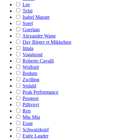
Lee
Tefal
Isabel Marant
Sorel
Guerlain
Alexander Wang
Day Birger et Mikkelsen
Iittala
Vagabond
Roberto Cavalli
Wolford
Bodum
Zwilling
Södahl
Peak Performance
Peugeot
Pillivuyt
Ren
Miu Miu
Essie
Schwarzkopf
Estée Lauder