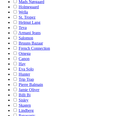
Mads Nørgaard
Holmegaard
Wella
St. Tropez
Helmut Lang
Teva
Armani Jeans
Salomon
Bruuns Bazaar
French Connection
Omega
Canon
Hay
Eva Solo
Hunter
Trip Trap
Pierre Balmain
Jamie Oliver
Billi Bi
Sisley
Skagen
Lindberg
Panasonic