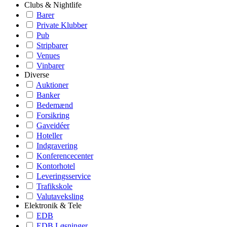
Clubs & Nightlife
Barer
Private Klubber
Pub
Stripbarer
Venues
Vinbarer
Diverse
Auktioner
Banker
Bedemænd
Forsikring
Gaveidéer
Hoteller
Indgravering
Konferencecenter
Kontorhotel
Leveringsservice
Trafikskole
Valutaveksling
Elektronik & Tele
EDB
EDB Løsninger