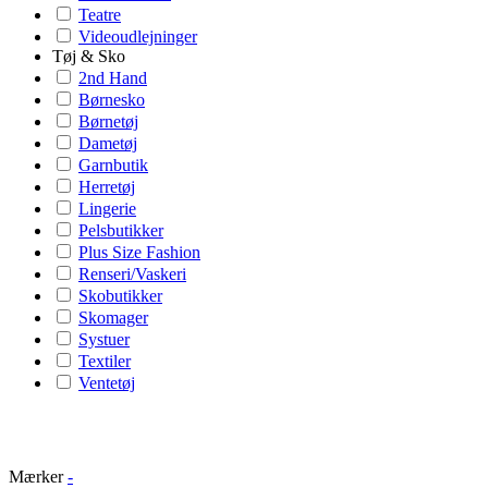
Teatre
Videoudlejninger
Tøj & Sko
2nd Hand
Børnesko
Børnetøj
Dametøj
Garnbutik
Herretøj
Lingerie
Pelsbutikker
Plus Size Fashion
Renseri/Vaskeri
Skobutikker
Skomager
Systuer
Textiler
Ventetøj
Mærker
-