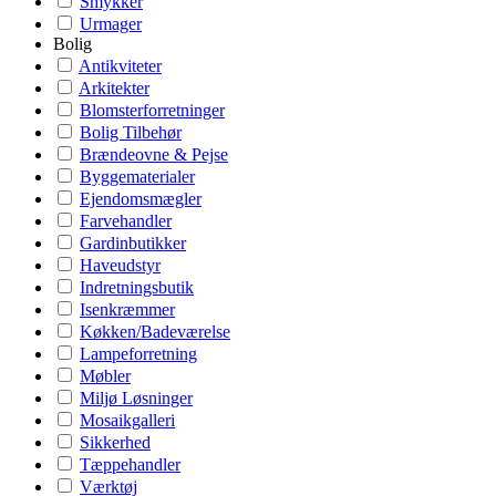
Smykker
Urmager
Bolig
Antikviteter
Arkitekter
Blomsterforretninger
Bolig Tilbehør
Brændeovne & Pejse
Byggematerialer
Ejendomsmægler
Farvehandler
Gardinbutikker
Haveudstyr
Indretningsbutik
Isenkræmmer
Køkken/Badeværelse
Lampeforretning
Møbler
Miljø Løsninger
Mosaikgalleri
Sikkerhed
Tæppehandler
Værktøj