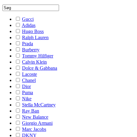
Gucci
Adidas
Hugo Boss
Ralph Lauren
Prada
Burberry
Tommy Hilfiger
Calvin Klein
Dolce & Gabbana
Lacoste
Chanel
Dior
Puma
Nike
Stella McCartney
Ray Ban
New Balance
Giorgio Armani
Marc Jacobs
DKNY