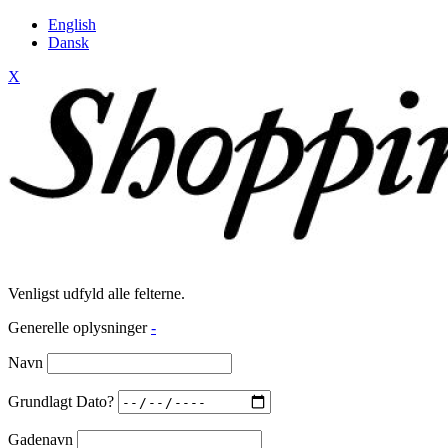
English
Dansk
X
Venligst udfyld alle felterne.
Generelle oplysninger
-
Navn
Grundlagt Dato?
Gadenavn