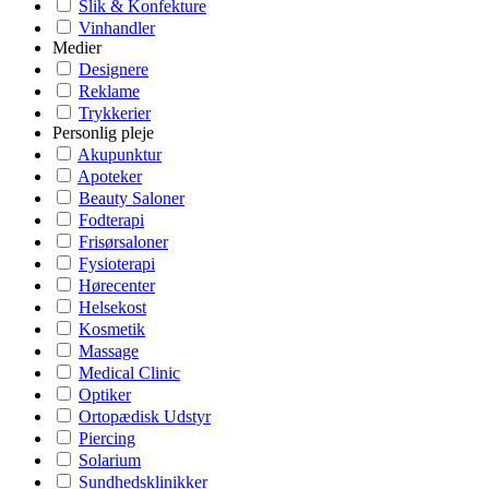
Slik & Konfekture
Vinhandler
Medier
Designere
Reklame
Trykkerier
Personlig pleje
Akupunktur
Apoteker
Beauty Saloner
Fodterapi
Frisørsaloner
Fysioterapi
Hørecenter
Helsekost
Kosmetik
Massage
Medical Clinic
Optiker
Ortopædisk Udstyr
Piercing
Solarium
Sundhedsklinikker