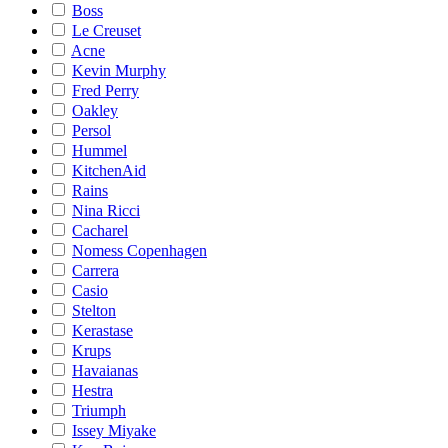
Boss
Le Creuset
Acne
Kevin Murphy
Fred Perry
Oakley
Persol
Hummel
KitchenAid
Rains
Nina Ricci
Cacharel
Nomess Copenhagen
Carrera
Casio
Stelton
Kerastase
Krups
Havaianas
Hestra
Triumph
Issey Miyake