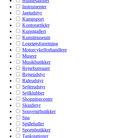
Hundesaloner
Instrumenter
Jagtudstyr
Kampsport
Kontorartikler
Kunstgalleri
Kunstmuseum
Legetøjsforretning
Motorcykelforhandlere
Museer
Musikbutikker
Rejsebureauer
Rejseudstyr
Rideudstyr
Sejlerudstyr
Sejlklubber
Shoppingcentre
Skiudstyr
Souvenirbutikker
Spa
Spillehaller
Sportsbutikker
Tankstationer