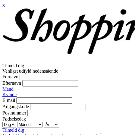
x
Tilmeld dig
Venligst udfyld nedenstående
Fornavn
Efternavn
Mand
Kvinde
E-mail
Adgangskode
Postnummer
Fødselsedag
Tilmeld dig