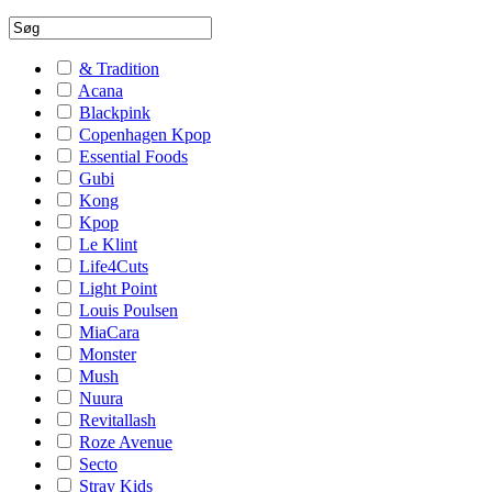
& Tradition
Acana
Blackpink
Copenhagen Kpop
Essential Foods
Gubi
Kong
Kpop
Le Klint
Life4Cuts
Light Point
Louis Poulsen
MiaCara
Monster
Mush
Nuura
Revitallash
Roze Avenue
Secto
Stray Kids