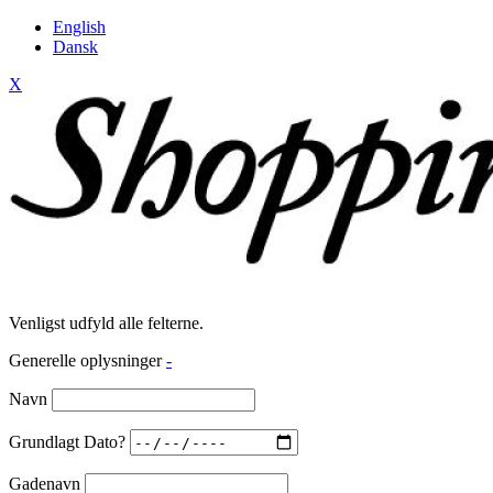
English
Dansk
X
Venligst udfyld alle felterne.
Generelle oplysninger
-
Navn
Grundlagt Dato?
Gadenavn