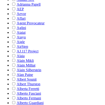
Adrianna Papell
AEP
Aevor
Affari
Agent Provocateur
Aglini
Aiaiai
Aiayu
Aigle
AirStep
AJ.117 Project
Alaia
Alain Mikli
Alain Milliat
Alain Silberstein
Alan Paine
Albert Sounit
Albert Thurston
Alberta Ferretti
Alberto Fasciani
Alberto Fermani
Alberto Guardiani