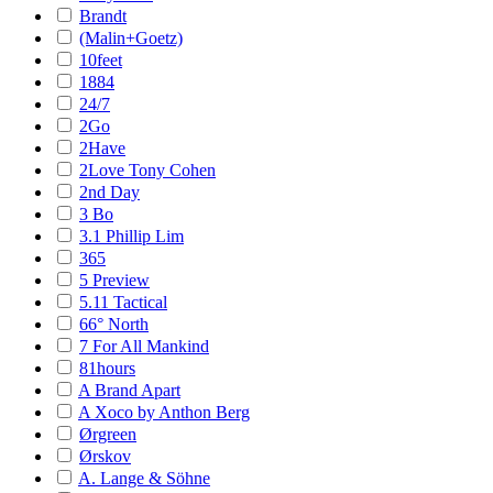
Brandt
(Malin+Goetz)
10feet
1884
24/7
2Go
2Have
2Love Tony Cohen
2nd Day
3 Bo
3.1 Phillip Lim
365
5 Preview
5.11 Tactical
66° North
7 For All Mankind
81hours
A Brand Apart
A Xoco by Anthon Berg
Ørgreen
Ørskov
A. Lange & Söhne