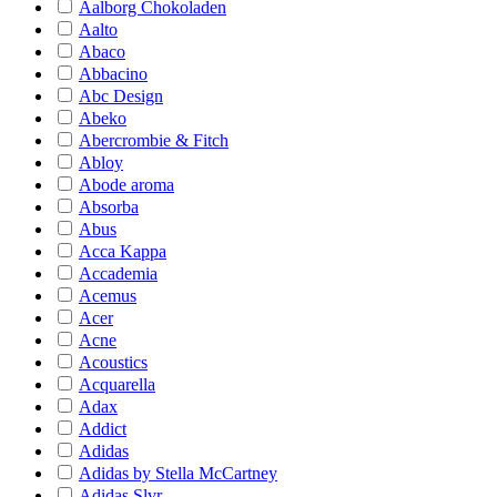
Aalborg Chokoladen
Aalto
Abaco
Abbacino
Abc Design
Abeko
Abercrombie & Fitch
Abloy
Abode aroma
Absorba
Abus
Acca Kappa
Accademia
Acemus
Acer
Acne
Acoustics
Acquarella
Adax
Addict
Adidas
Adidas by Stella McCartney
Adidas Slvr