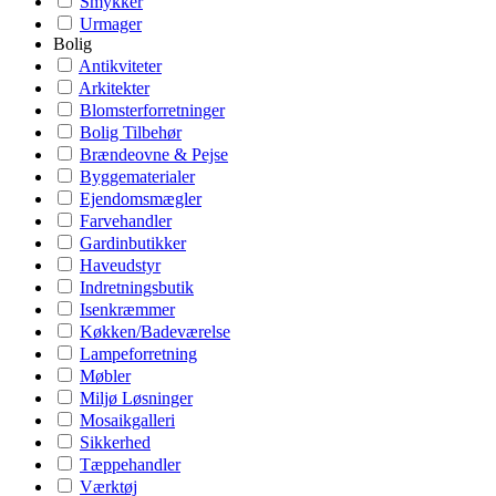
Smykker
Urmager
Bolig
Antikviteter
Arkitekter
Blomsterforretninger
Bolig Tilbehør
Brændeovne & Pejse
Byggematerialer
Ejendomsmægler
Farvehandler
Gardinbutikker
Haveudstyr
Indretningsbutik
Isenkræmmer
Køkken/Badeværelse
Lampeforretning
Møbler
Miljø Løsninger
Mosaikgalleri
Sikkerhed
Tæppehandler
Værktøj