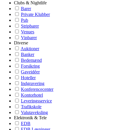
Clubs & Nightlife
Barer
Private Klubber
Pub
Stripbarer
Venues
Vinbarer
Diverse
Auktioner
Banker
Bedemænd
Forsikring
Gaveidéer
Hoteller
Indgravering
Konferencecenter
Kontorhotel
Leveringsservice
Trafikskole
Valutaveksling
Elektronik & Tele
EDB
EDB Løsninger