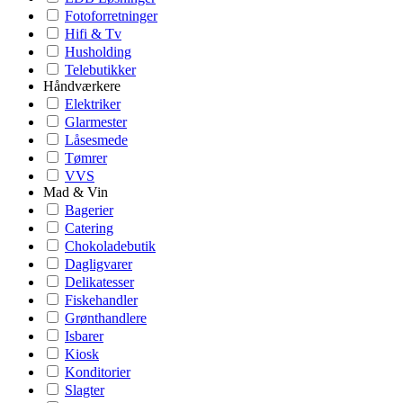
Fotoforretninger
Hifi & Tv
Husholding
Telebutikker
Håndværkere
Elektriker
Glarmester
Låsesmede
Tømrer
VVS
Mad & Vin
Bagerier
Catering
Chokoladebutik
Dagligvarer
Delikatesser
Fiskehandler
Grønthandlere
Isbarer
Kiosk
Konditorier
Slagter