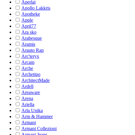
Aperlai
Apollo Lakkris
Apotheke
Apple
April77
Ara sko
Arabesque
Aramis
Arauto Rap
Arc'teryx
Arcam
Arche
Archetipo
ArchitectMade
Ardell
Areaware
Arena
Ariella
Arla Unika
Arm & Hammer
Armani
Armani Collezioni
Armani Jeans