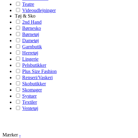
Teatre
Videoudlejninger
Tøj & Sko
2nd Hand
Børnesko
Børnetøj
Dametøj
Garnbutik
Herretøj
Lingerie
Pelsbutikker
Plus Size Fashion
Renseri/Vaskeri
Skobutikker
Skomager
Systuer
Textiler
Ventetøj
Mærker
-