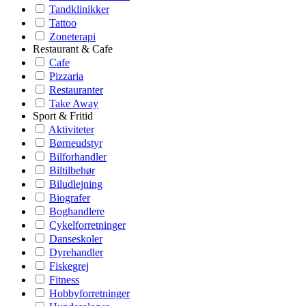
Tandklinikker
Tattoo
Zoneterapi
Restaurant & Cafe
Cafe
Pizzaria
Restauranter
Take Away
Sport & Fritid
Aktiviteter
Børneudstyr
Bilforhandler
Biltilbehør
Biludlejning
Biografer
Boghandlere
Cykelforretninger
Danseskoler
Dyrehandler
Fiskegrej
Fitness
Hobbyforretninger