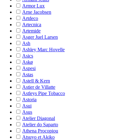
Armor Lux
Arne Jacobsen
Artdeco
Artecnica
Artemide
Asger Juel Larsen
Ash
Ashley Marc Hovelle
Asics
Askø
Aspesi
Astas
Astell & Kern
Astier de Villatte
Astleys Pipe Tobacco
Astoria
Asui
Asus
Atelier Diagonal
Atelier do Saparto
Athena Procopiou
Atsuyo et Akiko