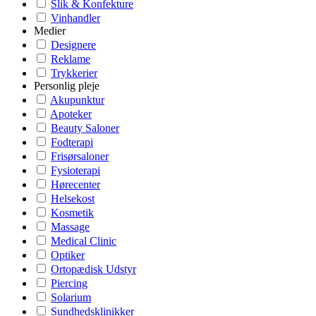
Slik & Konfekture
Vinhandler
Medier
Designere
Reklame
Trykkerier
Personlig pleje
Akupunktur
Apoteker
Beauty Saloner
Fodterapi
Frisørsaloner
Fysioterapi
Hørecenter
Helsekost
Kosmetik
Massage
Medical Clinic
Optiker
Ortopædisk Udstyr
Piercing
Solarium
Sundhedsklinikker