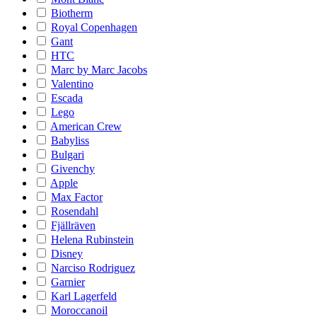
Biotherm
Royal Copenhagen
Gant
HTC
Marc by Marc Jacobs
Valentino
Escada
Lego
American Crew
Babyliss
Bulgari
Givenchy
Apple
Max Factor
Rosendahl
Fjällräven
Helena Rubinstein
Disney
Narciso Rodriguez
Garnier
Karl Lagerfeld
Moroccanoil