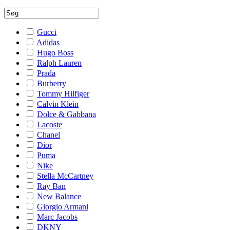
Gucci
Adidas
Hugo Boss
Ralph Lauren
Prada
Burberry
Tommy Hilfiger
Calvin Klein
Dolce & Gabbana
Lacoste
Chanel
Dior
Puma
Nike
Stella McCartney
Ray Ban
New Balance
Giorgio Armani
Marc Jacobs
DKNY