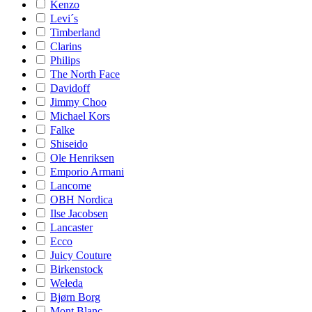
Kenzo
Levi´s
Timberland
Clarins
Philips
The North Face
Davidoff
Jimmy Choo
Michael Kors
Falke
Shiseido
Ole Henriksen
Emporio Armani
Lancome
OBH Nordica
Ilse Jacobsen
Lancaster
Ecco
Juicy Couture
Birkenstock
Weleda
Bjørn Borg
Mont Blanc