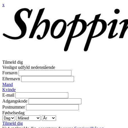
x
Tilmeld dig
Venligst udfyld nedenstående
Fornavn
Efternavn
Mand
Kvinde
E-mail
Adgangskode
Postnummer
Fødselsedag
Tilmeld dig