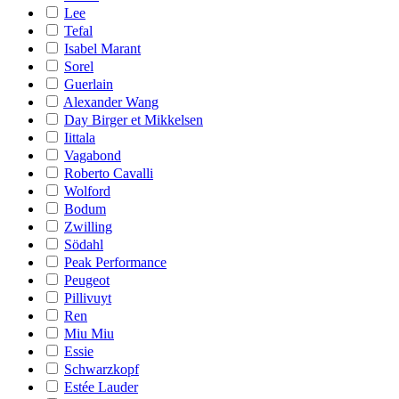
Lee
Tefal
Isabel Marant
Sorel
Guerlain
Alexander Wang
Day Birger et Mikkelsen
Iittala
Vagabond
Roberto Cavalli
Wolford
Bodum
Zwilling
Södahl
Peak Performance
Peugeot
Pillivuyt
Ren
Miu Miu
Essie
Schwarzkopf
Estée Lauder