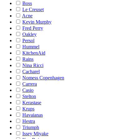
Boss
Le Creuset
Acne
Kevin Murphy
Fred Perry
Oakley
Persol
Hummel
KitchenAid
Rains
Nina Ricci
Cacharel
Nomess Copenhagen
Carrera
Casio
Stelton
Kerastase
Krups
Havaianas
Hestra
Triumph
Issey Miyake