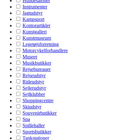
Hundesaloner
Instrumenter
Jagtudstyr
Kampsport
Kontorartikler
Kunstgalleri
Kunstmuseum
Legetøjsforretning
Motorcykelforhandlere
Museer
Musikbutikker
Rejsebureauer
Rejseudstyr
Rideudstyr
Sejlerudstyr
Sejlklubber
Shoppingcentre
Skiudstyr
Souvenirbutikker
Spa
Spillehaller
Sportsbutikker
Tankstationer