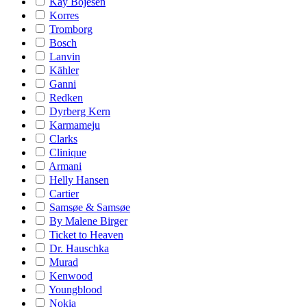
Kay Bojesen
Korres
Tromborg
Bosch
Lanvin
Kähler
Ganni
Redken
Dyrberg Kern
Karmameju
Clarks
Clinique
Armani
Helly Hansen
Cartier
Samsøe & Samsøe
By Malene Birger
Ticket to Heaven
Dr. Hauschka
Murad
Kenwood
Youngblood
Nokia