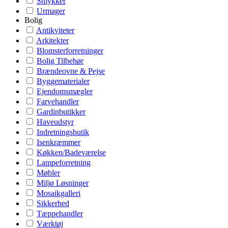
Smykker
Urmager
Bolig
Antikviteter
Arkitekter
Blomsterforretninger
Bolig Tilbehør
Brændeovne & Pejse
Byggematerialer
Ejendomsmægler
Farvehandler
Gardinbutikker
Haveudstyr
Indretningsbutik
Isenkræmmer
Køkken/Badeværelse
Lampeforretning
Møbler
Miljø Løsninger
Mosaikgalleri
Sikkerhed
Tæppehandler
Værktøj