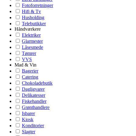
Fotoforretninger
Hifi & Tv
Husholding
Telebutikker
Håndværkere
Elektriker
Glarmester
Låsesmede
Tømrer
VVS
Mad & Vin
Bagerier
Catering
Chokoladebutik
Dagligvarer
Delikatesser
Fiskehandler
Grønthandlere
Isbarer
Kiosk
Konditorier
Slagter