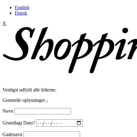
English
Dansk
X
Venligst udfyld alle felterne.
Generelle oplysninger
-
Navn
Grundlagt Dato?
Gadenavn