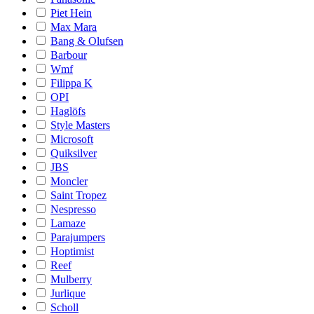
Piet Hein
Max Mara
Bang & Olufsen
Barbour
Wmf
Filippa K
OPI
Haglöfs
Style Masters
Microsoft
Quiksilver
JBS
Moncler
Saint Tropez
Nespresso
Lamaze
Parajumpers
Hoptimist
Reef
Mulberry
Jurlique
Scholl