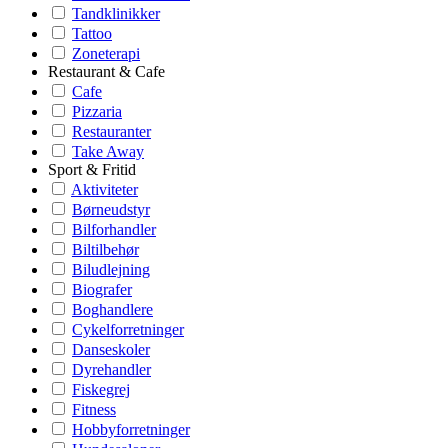
Tandklinikker
Tattoo
Zoneterapi
Restaurant & Cafe
Cafe
Pizzaria
Restauranter
Take Away
Sport & Fritid
Aktiviteter
Børneudstyr
Bilforhandler
Biltilbehør
Biludlejning
Biografer
Boghandlere
Cykelforretninger
Danseskoler
Dyrehandler
Fiskegrej
Fitness
Hobbyforretninger