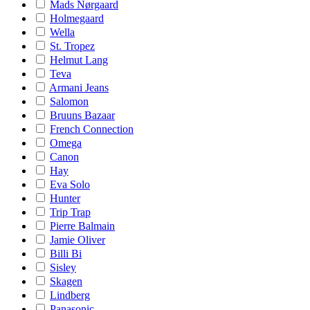
Mads Nørgaard
Holmegaard
Wella
St. Tropez
Helmut Lang
Teva
Armani Jeans
Salomon
Bruuns Bazaar
French Connection
Omega
Canon
Hay
Eva Solo
Hunter
Trip Trap
Pierre Balmain
Jamie Oliver
Billi Bi
Sisley
Skagen
Lindberg
Panasonic