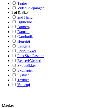
Teatre
Videoudlejninger
Tøj & Sko
2nd Hand
Børnesko
Børnetøj
Dametøj
Garnbutik
Herretøj
Lingerie
Pelsbutikker
Plus Size Fashion
Renseri/Vaskeri
Skobutikker
Skomager
Systuer
Textiler
Ventetøj
Mærker
-