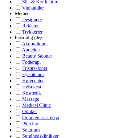
Slik & Konfekture
Vinhandler
Medier
Designere
Reklame
Trykkerier
Personlig pleje
Akupunktur
Apoteker
Beauty Saloner
Fodterapi
Frisørsaloner
Fysioterapi
Hørecenter
Helsekost
Kosmetik
Massage
Medical Clinic
Optiker
Ortopædisk Udstyr
Piercing
Solarium
Sundhedsklinikker