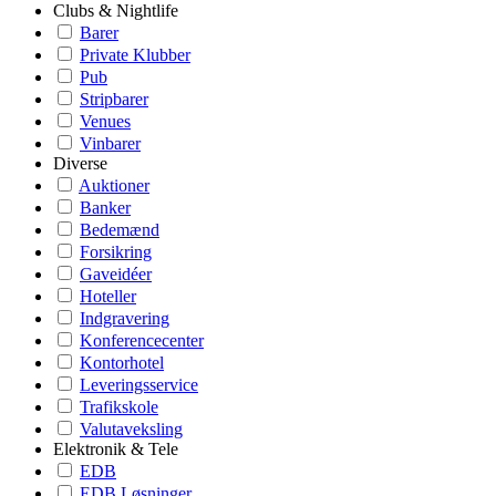
Clubs & Nightlife
Barer
Private Klubber
Pub
Stripbarer
Venues
Vinbarer
Diverse
Auktioner
Banker
Bedemænd
Forsikring
Gaveidéer
Hoteller
Indgravering
Konferencecenter
Kontorhotel
Leveringsservice
Trafikskole
Valutaveksling
Elektronik & Tele
EDB
EDB Løsninger