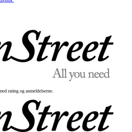
politik.
med rating og anmeldelserne.