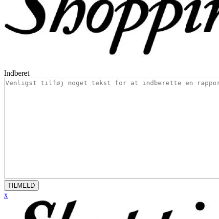
Indberet
TILMELD
x