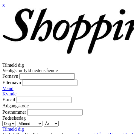
x
Tilmeld dig
Venligst udfyld nedenstående
Fornavn
Efternavn
Mand
Kvinde
E-mail
Adgangskode
Postnummer
Fødselsedag
Tilmeld dig