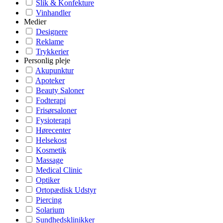
Slik & Konfekture
Vinhandler
Medier
Designere
Reklame
Trykkerier
Personlig pleje
Akupunktur
Apoteker
Beauty Saloner
Fodterapi
Frisørsaloner
Fysioterapi
Hørecenter
Helsekost
Kosmetik
Massage
Medical Clinic
Optiker
Ortopædisk Udstyr
Piercing
Solarium
Sundhedsklinikker