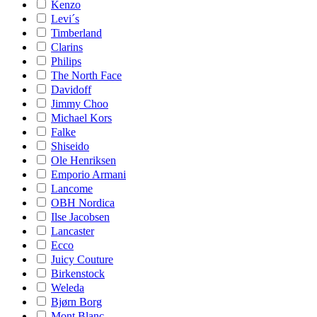
Kenzo
Levi´s
Timberland
Clarins
Philips
The North Face
Davidoff
Jimmy Choo
Michael Kors
Falke
Shiseido
Ole Henriksen
Emporio Armani
Lancome
OBH Nordica
Ilse Jacobsen
Lancaster
Ecco
Juicy Couture
Birkenstock
Weleda
Bjørn Borg
Mont Blanc