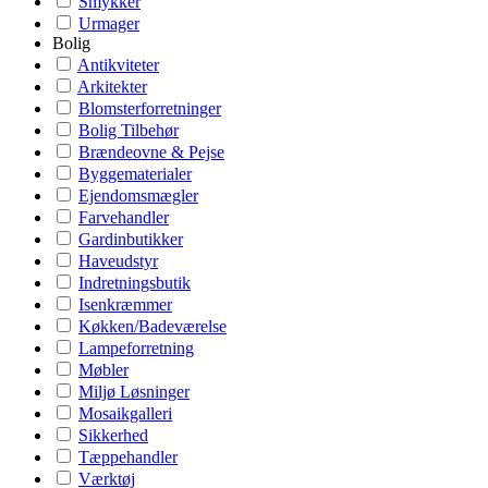
Smykker
Urmager
Bolig
Antikviteter
Arkitekter
Blomsterforretninger
Bolig Tilbehør
Brændeovne & Pejse
Byggematerialer
Ejendomsmægler
Farvehandler
Gardinbutikker
Haveudstyr
Indretningsbutik
Isenkræmmer
Køkken/Badeværelse
Lampeforretning
Møbler
Miljø Løsninger
Mosaikgalleri
Sikkerhed
Tæppehandler
Værktøj