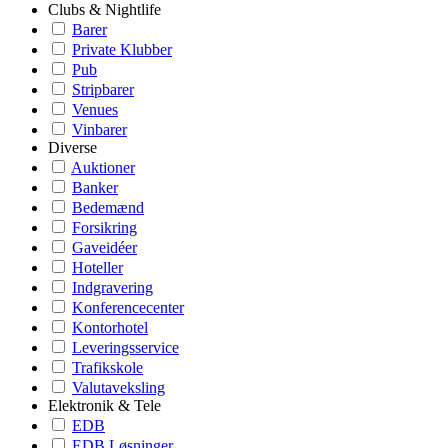
Clubs & Nightlife
Barer
Private Klubber
Pub
Stripbarer
Venues
Vinbarer
Diverse
Auktioner
Banker
Bedemænd
Forsikring
Gaveidéer
Hoteller
Indgravering
Konferencecenter
Kontorhotel
Leveringsservice
Trafikskole
Valutaveksling
Elektronik & Tele
EDB
EDB Løsninger