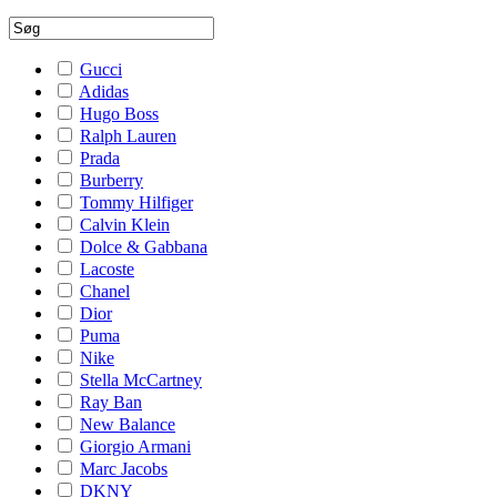
Gucci
Adidas
Hugo Boss
Ralph Lauren
Prada
Burberry
Tommy Hilfiger
Calvin Klein
Dolce & Gabbana
Lacoste
Chanel
Dior
Puma
Nike
Stella McCartney
Ray Ban
New Balance
Giorgio Armani
Marc Jacobs
DKNY