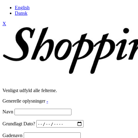
English
Dansk
X
Venligst udfyld alle felterne.
Generelle oplysninger
-
Navn
Grundlagt Dato?
Gadenavn