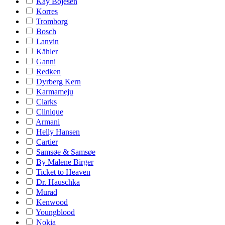
Kay Bojesen
Korres
Tromborg
Bosch
Lanvin
Kähler
Ganni
Redken
Dyrberg Kern
Karmameju
Clarks
Clinique
Armani
Helly Hansen
Cartier
Samsøe & Samsøe
By Malene Birger
Ticket to Heaven
Dr. Hauschka
Murad
Kenwood
Youngblood
Nokia