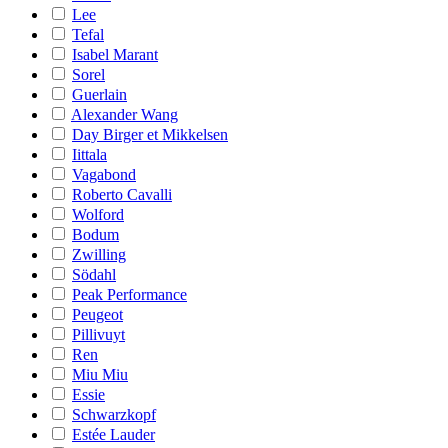
Lee
Tefal
Isabel Marant
Sorel
Guerlain
Alexander Wang
Day Birger et Mikkelsen
Iittala
Vagabond
Roberto Cavalli
Wolford
Bodum
Zwilling
Södahl
Peak Performance
Peugeot
Pillivuyt
Ren
Miu Miu
Essie
Schwarzkopf
Estée Lauder