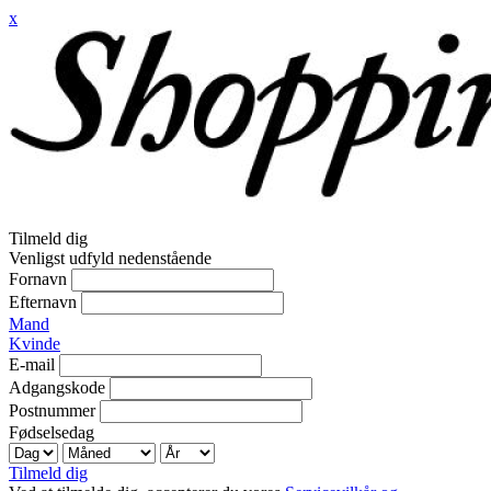
x
Tilmeld dig
Venligst udfyld nedenstående
Fornavn
Efternavn
Mand
Kvinde
E-mail
Adgangskode
Postnummer
Fødselsedag
Tilmeld dig