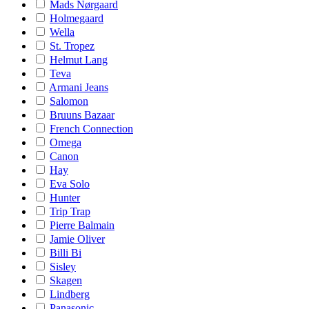
Mads Nørgaard
Holmegaard
Wella
St. Tropez
Helmut Lang
Teva
Armani Jeans
Salomon
Bruuns Bazaar
French Connection
Omega
Canon
Hay
Eva Solo
Hunter
Trip Trap
Pierre Balmain
Jamie Oliver
Billi Bi
Sisley
Skagen
Lindberg
Panasonic