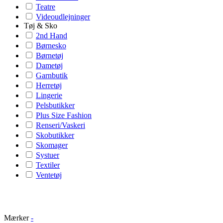
Teatre
Videoudlejninger
Tøj & Sko
2nd Hand
Børnesko
Børnetøj
Dametøj
Garnbutik
Herretøj
Lingerie
Pelsbutikker
Plus Size Fashion
Renseri/Vaskeri
Skobutikker
Skomager
Systuer
Textiler
Ventetøj
Mærker
-