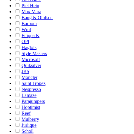
Piet Hein
Max Mara
Bang & Olufsen
Barbour
Wmf
Filippa K
OPI
Haglöfs
Style Masters
Microsoft
Quiksilver
JBS
Moncler
Saint Tropez
Nespresso
Lamaze
Parajumpers
Hoptimist
Reef
Mulberry
Jurlique
Scholl