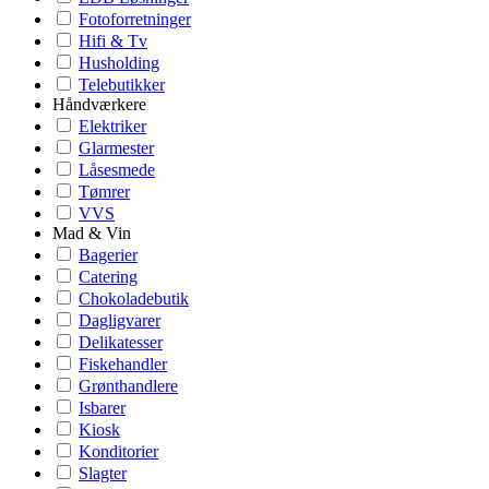
Fotoforretninger
Hifi & Tv
Husholding
Telebutikker
Håndværkere
Elektriker
Glarmester
Låsesmede
Tømrer
VVS
Mad & Vin
Bagerier
Catering
Chokoladebutik
Dagligvarer
Delikatesser
Fiskehandler
Grønthandlere
Isbarer
Kiosk
Konditorier
Slagter