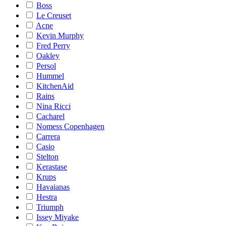
Boss
Le Creuset
Acne
Kevin Murphy
Fred Perry
Oakley
Persol
Hummel
KitchenAid
Rains
Nina Ricci
Cacharel
Nomess Copenhagen
Carrera
Casio
Stelton
Kerastase
Krups
Havaianas
Hestra
Triumph
Issey Miyake