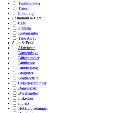
Tandklinikker
Tattoo
Zoneterapi
Restaurant & Cafe
Cafe
Pizzaria
Restauranter
Take Away
Sport & Fritid
Aktiviteter
Børneudstyr
Bilforhandler
Biltilbehør
Biludlejning
Biografer
Boghandlere
Cykelforretninger
Danseskoler
Dyrehandler
Fiskegrej
Fitness
Hobbyforretninger