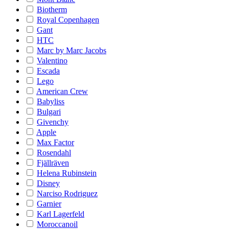
Biotherm
Royal Copenhagen
Gant
HTC
Marc by Marc Jacobs
Valentino
Escada
Lego
American Crew
Babyliss
Bulgari
Givenchy
Apple
Max Factor
Rosendahl
Fjällräven
Helena Rubinstein
Disney
Narciso Rodriguez
Garnier
Karl Lagerfeld
Moroccanoil