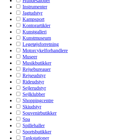
Hundesaloner
Instrumenter
Jagtudstyr
Kampsport
Kontorartikler
Kunstgalleri
Kunstmuseum
Legetøjsforretning
Motorcykelforhandlere
Museer
Musikbutikker
Rejsebureauer
Rejseudstyr
Rideudstyr
Sejlerudstyr
Sejlklubber
Shoppingcentre
Skiudstyr
Souvenirbutikker
Spa
Spillehaller
Sportsbutikker
Tankstationer