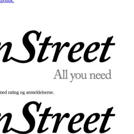
politik.
med rating og anmeldelserne.