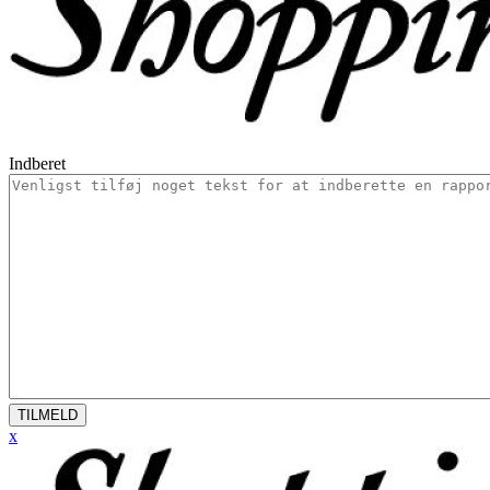
Indberet
TILMELD
x