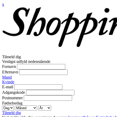
x
Tilmeld dig
Venligst udfyld nedenstående
Fornavn
Efternavn
Mand
Kvinde
E-mail
Adgangskode
Postnummer
Fødselsedag
Tilmeld dig