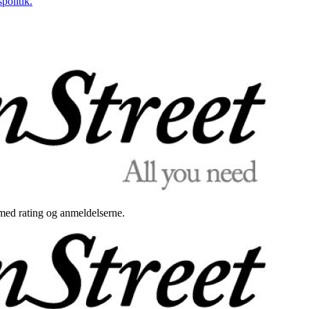
politik.
med rating og anmeldelserne.