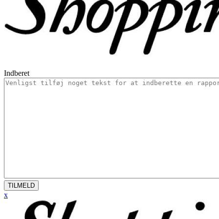
Indberet
TILMELD
x