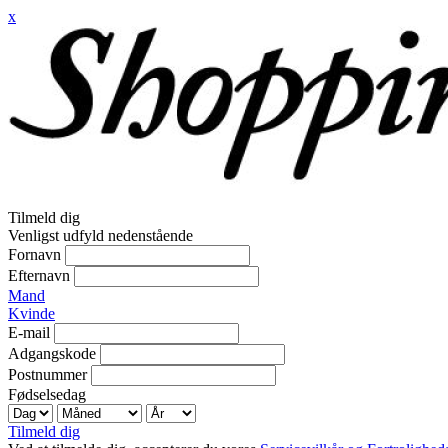
x
Tilmeld dig
Venligst udfyld nedenstående
Fornavn
Efternavn
Mand
Kvinde
E-mail
Adgangskode
Postnummer
Fødselsedag
Tilmeld dig