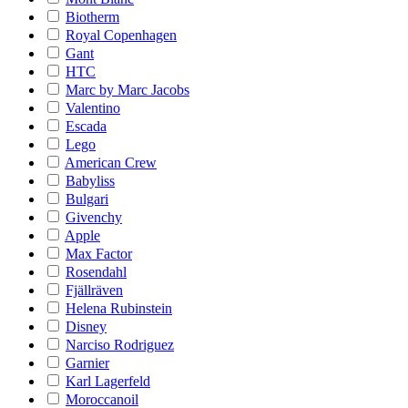
Biotherm
Royal Copenhagen
Gant
HTC
Marc by Marc Jacobs
Valentino
Escada
Lego
American Crew
Babyliss
Bulgari
Givenchy
Apple
Max Factor
Rosendahl
Fjällräven
Helena Rubinstein
Disney
Narciso Rodriguez
Garnier
Karl Lagerfeld
Moroccanoil