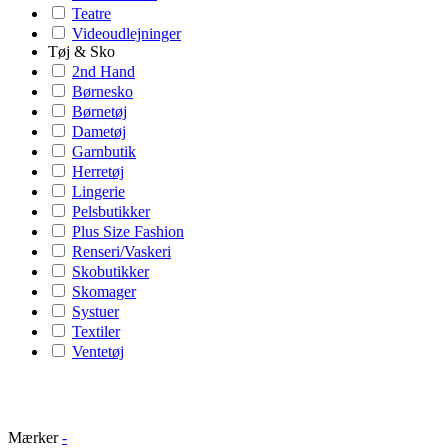
Teatre
Videoudlejninger
Tøj & Sko
2nd Hand
Børnesko
Børnetøj
Dametøj
Garnbutik
Herretøj
Lingerie
Pelsbutikker
Plus Size Fashion
Renseri/Vaskeri
Skobutikker
Skomager
Systuer
Textiler
Ventetøj
Mærker
-