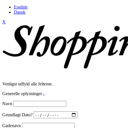
English
Dansk
X
Venligst udfyld alle felterne.
Generelle oplysninger
-
Navn
Grundlagt Dato?
Gadenavn