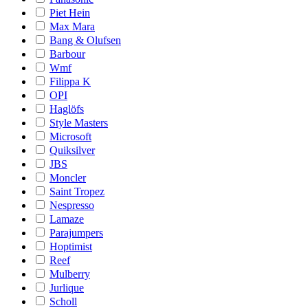
Piet Hein
Max Mara
Bang & Olufsen
Barbour
Wmf
Filippa K
OPI
Haglöfs
Style Masters
Microsoft
Quiksilver
JBS
Moncler
Saint Tropez
Nespresso
Lamaze
Parajumpers
Hoptimist
Reef
Mulberry
Jurlique
Scholl