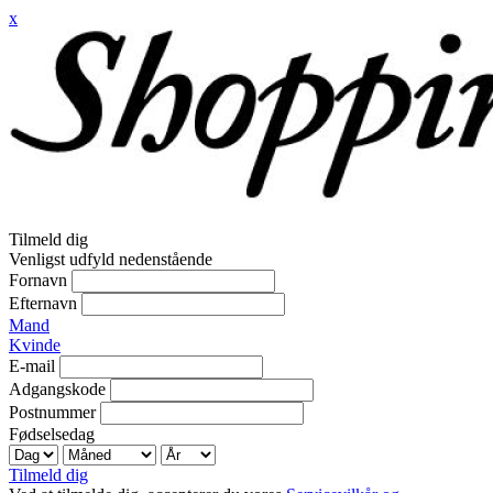
x
Tilmeld dig
Venligst udfyld nedenstående
Fornavn
Efternavn
Mand
Kvinde
E-mail
Adgangskode
Postnummer
Fødselsedag
Tilmeld dig