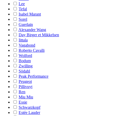
Lee
Tefal
Isabel Marant
Sorel
Guerlain
Alexander Wang
Day Birger et Mikkelsen
Iittala
Vagabond
Roberto Cavalli
Wolford
Bodum
Zwilling
Södahl
Peak Performance
Peugeot
Pillivuyt
Ren
Miu Miu
Essie
Schwarzkopf
Estée Lauder