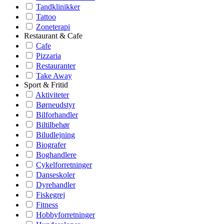
Tandklinikker
Tattoo
Zoneterapi
Restaurant & Cafe
Cafe
Pizzaria
Restauranter
Take Away
Sport & Fritid
Aktiviteter
Børneudstyr
Bilforhandler
Biltilbehør
Biludlejning
Biografer
Boghandlere
Cykelforretninger
Danseskoler
Dyrehandler
Fiskegrej
Fitness
Hobbyforretninger