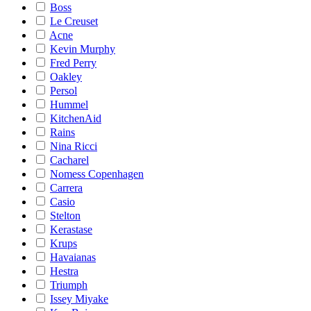
Boss
Le Creuset
Acne
Kevin Murphy
Fred Perry
Oakley
Persol
Hummel
KitchenAid
Rains
Nina Ricci
Cacharel
Nomess Copenhagen
Carrera
Casio
Stelton
Kerastase
Krups
Havaianas
Hestra
Triumph
Issey Miyake