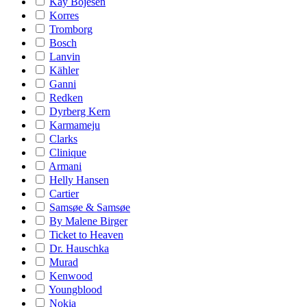
Kay Bojesen
Korres
Tromborg
Bosch
Lanvin
Kähler
Ganni
Redken
Dyrberg Kern
Karmameju
Clarks
Clinique
Armani
Helly Hansen
Cartier
Samsøe & Samsøe
By Malene Birger
Ticket to Heaven
Dr. Hauschka
Murad
Kenwood
Youngblood
Nokia