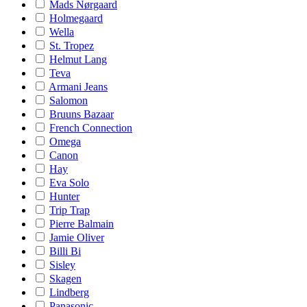
Mads Nørgaard
Holmegaard
Wella
St. Tropez
Helmut Lang
Teva
Armani Jeans
Salomon
Bruuns Bazaar
French Connection
Omega
Canon
Hay
Eva Solo
Hunter
Trip Trap
Pierre Balmain
Jamie Oliver
Billi Bi
Sisley
Skagen
Lindberg
Panasonic