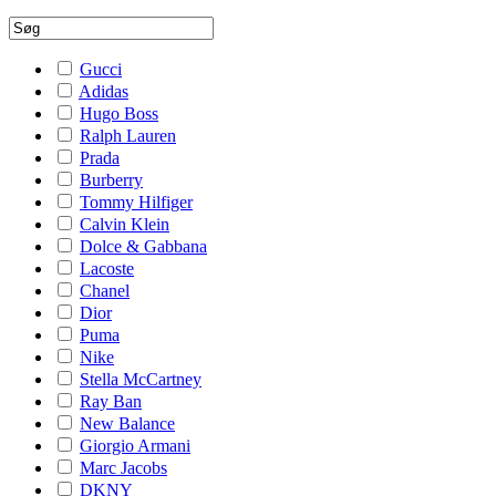
Gucci
Adidas
Hugo Boss
Ralph Lauren
Prada
Burberry
Tommy Hilfiger
Calvin Klein
Dolce & Gabbana
Lacoste
Chanel
Dior
Puma
Nike
Stella McCartney
Ray Ban
New Balance
Giorgio Armani
Marc Jacobs
DKNY