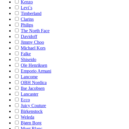
Kenzo
Levi´s
Timberland
Clarins
Philips
The North Face
Davidoff
Jimmy Choo
Michael Kors
Falke
Shiseido
Ole Henriksen
Emporio Armani
Lancome
OBH Nordica
Ilse Jacobsen
Lancaster
Ecco
Juicy Couture
Birkenstock
Weleda
Bjørn Borg
Mont Blanc