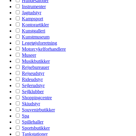
Hundesaloner
Instrumenter
Jagtudstyr
Kampsport
Kontorartikler
Kunstgalleri
Kunstmuseum
Legetøjsforretning
Motorcykelforhandlere
Museer
Musikbutikker
Rejsebureauer
Rejseudstyr
Rideudstyr
Sejlerudstyr
Sejlklubber
Shoppingcentre
Skiudstyr
Souvenirbutikker
Spa
Spillehaller
Sportsbutikker
Tankstationer