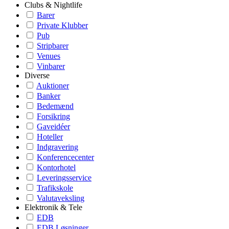
Clubs & Nightlife
Barer
Private Klubber
Pub
Stripbarer
Venues
Vinbarer
Diverse
Auktioner
Banker
Bedemænd
Forsikring
Gaveidéer
Hoteller
Indgravering
Konferencecenter
Kontorhotel
Leveringsservice
Trafikskole
Valutaveksling
Elektronik & Tele
EDB
EDB Løsninger