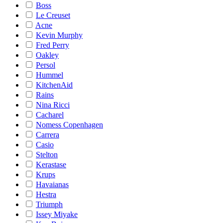
Boss
Le Creuset
Acne
Kevin Murphy
Fred Perry
Oakley
Persol
Hummel
KitchenAid
Rains
Nina Ricci
Cacharel
Nomess Copenhagen
Carrera
Casio
Stelton
Kerastase
Krups
Havaianas
Hestra
Triumph
Issey Miyake