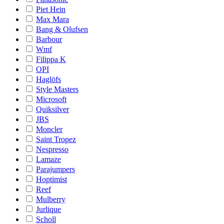
Piet Hein
Max Mara
Bang & Olufsen
Barbour
Wmf
Filippa K
OPI
Haglöfs
Style Masters
Microsoft
Quiksilver
JBS
Moncler
Saint Tropez
Nespresso
Lamaze
Parajumpers
Hoptimist
Reef
Mulberry
Jurlique
Scholl