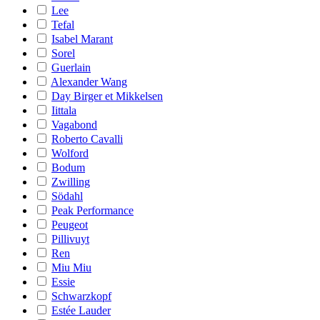
Lee
Tefal
Isabel Marant
Sorel
Guerlain
Alexander Wang
Day Birger et Mikkelsen
Iittala
Vagabond
Roberto Cavalli
Wolford
Bodum
Zwilling
Södahl
Peak Performance
Peugeot
Pillivuyt
Ren
Miu Miu
Essie
Schwarzkopf
Estée Lauder