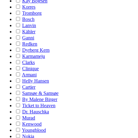
Kay Bojesen
Korres
Tromborg
Bosch
Lanvin
Kähler
Ganni
Redken
Dyrberg Kern
Karmameju
Clarks
Clinique
Armani
Helly Hansen
Cartier
Samsøe & Samsøe
By Malene Birger
Ticket to Heaven
Dr. Hauschka
Murad
Kenwood
Youngblood
Nokia