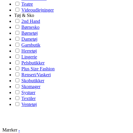
Teatre
Videoudlejninger
Tøj & Sko
2nd Hand
Børnesko
Børnetøj
Dametøj
Garnbutik
Herretøj
Lingerie
Pelsbutikker
Plus Size Fashion
Renseri/Vaskeri
Skobutikker
Skomager
Systuer
Textiler
Ventetøj
Mærker
-