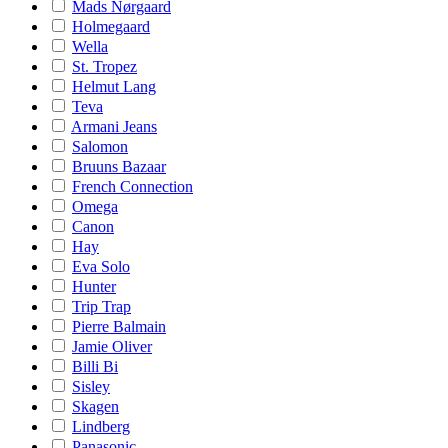
Mads Nørgaard
Holmegaard
Wella
St. Tropez
Helmut Lang
Teva
Armani Jeans
Salomon
Bruuns Bazaar
French Connection
Omega
Canon
Hay
Eva Solo
Hunter
Trip Trap
Pierre Balmain
Jamie Oliver
Billi Bi
Sisley
Skagen
Lindberg
Panasonic