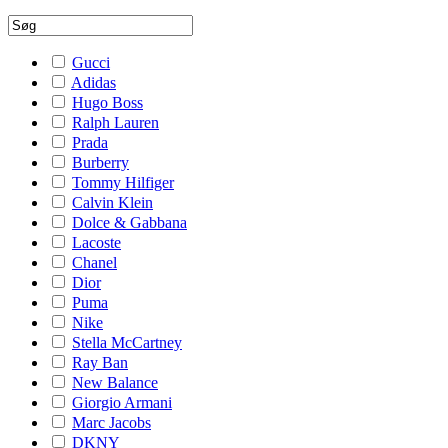
Gucci
Adidas
Hugo Boss
Ralph Lauren
Prada
Burberry
Tommy Hilfiger
Calvin Klein
Dolce & Gabbana
Lacoste
Chanel
Dior
Puma
Nike
Stella McCartney
Ray Ban
New Balance
Giorgio Armani
Marc Jacobs
DKNY