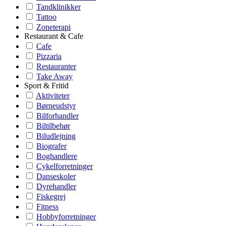
Tandklinikker
Tattoo
Zoneterapi
Restaurant & Cafe
Cafe
Pizzaria
Restauranter
Take Away
Sport & Fritid
Aktiviteter
Børneudstyr
Bilforhandler
Biltilbehør
Biludlejning
Biografer
Boghandlere
Cykelforretninger
Danseskoler
Dyrehandler
Fiskegrej
Fitness
Hobbyforretninger