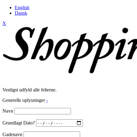
English
Dansk
X
Venligst udfyld alle felterne.
Generelle oplysninger
-
Navn
Grundlagt Dato?
Gadenavn