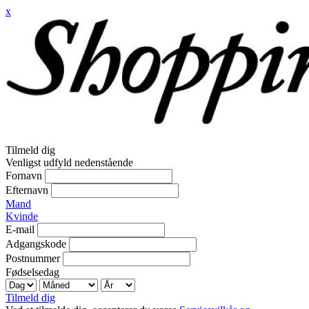
x
Tilmeld dig
Venligst udfyld nedenstående
Fornavn
Efternavn
Mand
Kvinde
E-mail
Adgangskode
Postnummer
Fødselsedag
Tilmeld dig