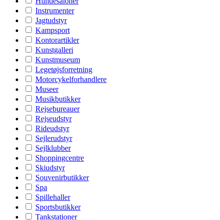
Hundesaloner
Instrumenter
Jagtudstyr
Kampsport
Kontorartikler
Kunstgalleri
Kunstmuseum
Legetøjsforretning
Motorcykelforhandlere
Museer
Musikbutikker
Rejsebureauer
Rejseudstyr
Rideudstyr
Sejlerudstyr
Sejlklubber
Shoppingcentre
Skiudstyr
Souvenirbutikker
Spa
Spillehaller
Sportsbutikker
Tankstationer