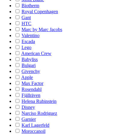
Biotherm
Royal Copenhagen
Gant
HTC
Marc by Marc Jacobs
Valentino
Escada
Lego
American Crew
Babyliss
Bulgari
Givenchy
Apple
Max Factor
Rosendahl
Fjällräven
Helena Rubinstein
Disney
Narciso Rodriguez
Garnier
Karl Lagerfeld
Moroccanoil