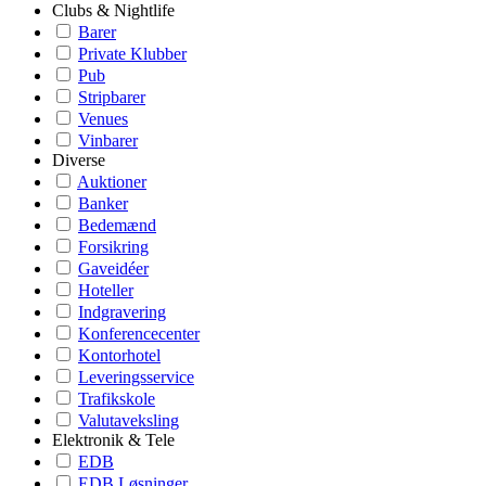
Clubs & Nightlife
Barer
Private Klubber
Pub
Stripbarer
Venues
Vinbarer
Diverse
Auktioner
Banker
Bedemænd
Forsikring
Gaveidéer
Hoteller
Indgravering
Konferencecenter
Kontorhotel
Leveringsservice
Trafikskole
Valutaveksling
Elektronik & Tele
EDB
EDB Løsninger