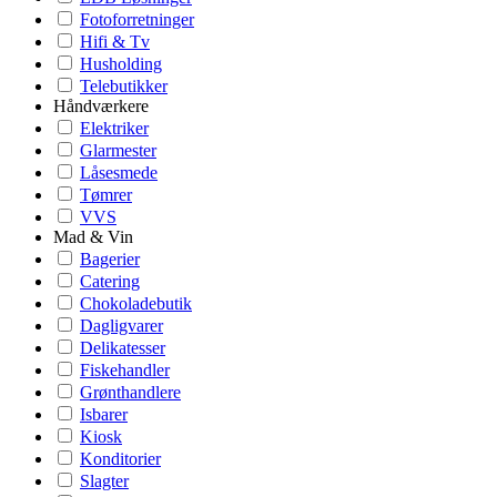
Fotoforretninger
Hifi & Tv
Husholding
Telebutikker
Håndværkere
Elektriker
Glarmester
Låsesmede
Tømrer
VVS
Mad & Vin
Bagerier
Catering
Chokoladebutik
Dagligvarer
Delikatesser
Fiskehandler
Grønthandlere
Isbarer
Kiosk
Konditorier
Slagter