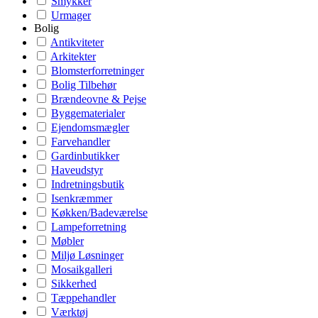
Smykker
Urmager
Bolig
Antikviteter
Arkitekter
Blomsterforretninger
Bolig Tilbehør
Brændeovne & Pejse
Byggematerialer
Ejendomsmægler
Farvehandler
Gardinbutikker
Haveudstyr
Indretningsbutik
Isenkræmmer
Køkken/Badeværelse
Lampeforretning
Møbler
Miljø Løsninger
Mosaikgalleri
Sikkerhed
Tæppehandler
Værktøj