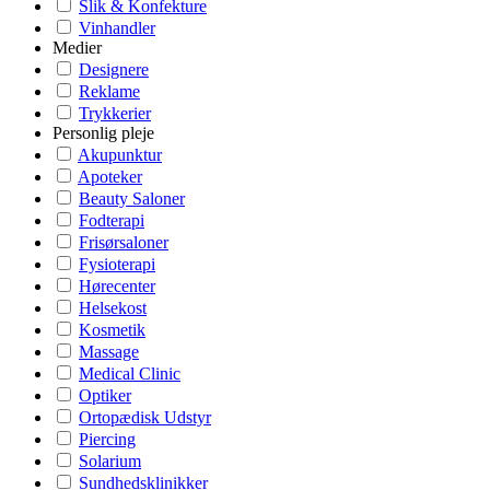
Slik & Konfekture
Vinhandler
Medier
Designere
Reklame
Trykkerier
Personlig pleje
Akupunktur
Apoteker
Beauty Saloner
Fodterapi
Frisørsaloner
Fysioterapi
Hørecenter
Helsekost
Kosmetik
Massage
Medical Clinic
Optiker
Ortopædisk Udstyr
Piercing
Solarium
Sundhedsklinikker