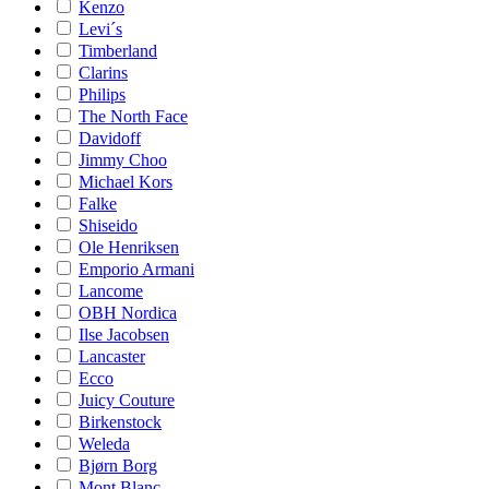
Kenzo
Levi´s
Timberland
Clarins
Philips
The North Face
Davidoff
Jimmy Choo
Michael Kors
Falke
Shiseido
Ole Henriksen
Emporio Armani
Lancome
OBH Nordica
Ilse Jacobsen
Lancaster
Ecco
Juicy Couture
Birkenstock
Weleda
Bjørn Borg
Mont Blanc