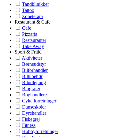
Tandklinikker
Tattoo
Zoneterapi
Restaurant & Cafe
Cafe
Pizzaria
Restauranter
Take Away
Sport & Fritid
Aktiviteter
Børneudstyr
Bilforhandler
Biltilbehør
Biludlejning
Biografer
Boghandlere
Cykelforretninger
Danseskoler
Dyrehandler
Fiskegrej
Fitness
Hobbyforretninger