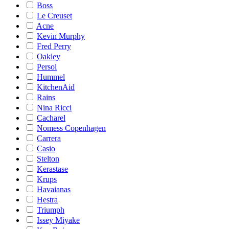
Boss
Le Creuset
Acne
Kevin Murphy
Fred Perry
Oakley
Persol
Hummel
KitchenAid
Rains
Nina Ricci
Cacharel
Nomess Copenhagen
Carrera
Casio
Stelton
Kerastase
Krups
Havaianas
Hestra
Triumph
Issey Miyake