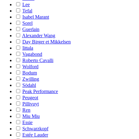
Lee
Tefal
Isabel Marant
Sorel
Guerlain
Alexander Wang
Day Birger et Mikkelsen
Iittala
Vagabond
Roberto Cavalli
Wolford
Bodum
Zwilling
Södahl
Peak Performance
Peugeot
Pillivuyt
Ren
Miu Miu
Essie
Schwarzkopf
Estée Lauder