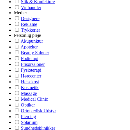
Slik & Konfekture
Vinhandler
Medier
Designere
Reklame
Trykkerier
Personlig pleje
Akupunktur
Apoteker
Beauty Saloner
Fodterapi
Frisørsaloner
Fysioterapi
Hørecenter
Helsekost
Kosmetik
Massage
Medical Clinic
Optiker
Ortopædisk Udstyr
Piercing
Solarium
Sundhedsklinikker