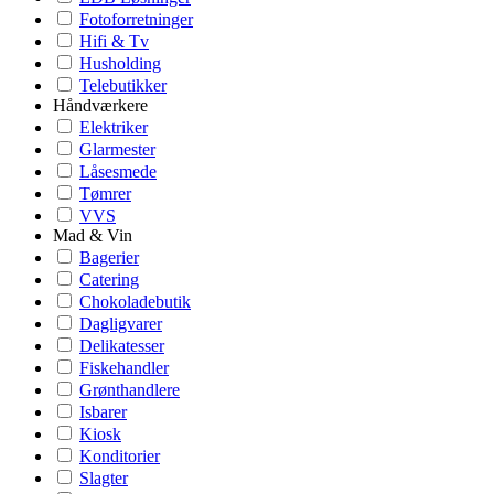
Fotoforretninger
Hifi & Tv
Husholding
Telebutikker
Håndværkere
Elektriker
Glarmester
Låsesmede
Tømrer
VVS
Mad & Vin
Bagerier
Catering
Chokoladebutik
Dagligvarer
Delikatesser
Fiskehandler
Grønthandlere
Isbarer
Kiosk
Konditorier
Slagter