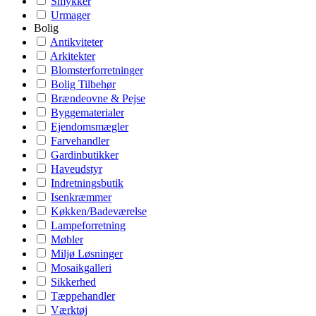
Smykker
Urmager
Bolig
Antikviteter
Arkitekter
Blomsterforretninger
Bolig Tilbehør
Brændeovne & Pejse
Byggematerialer
Ejendomsmægler
Farvehandler
Gardinbutikker
Haveudstyr
Indretningsbutik
Isenkræmmer
Køkken/Badeværelse
Lampeforretning
Møbler
Miljø Løsninger
Mosaikgalleri
Sikkerhed
Tæppehandler
Værktøj