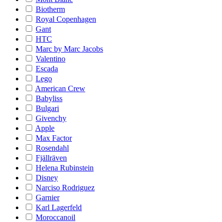
Biotherm
Royal Copenhagen
Gant
HTC
Marc by Marc Jacobs
Valentino
Escada
Lego
American Crew
Babyliss
Bulgari
Givenchy
Apple
Max Factor
Rosendahl
Fjällräven
Helena Rubinstein
Disney
Narciso Rodriguez
Garnier
Karl Lagerfeld
Moroccanoil