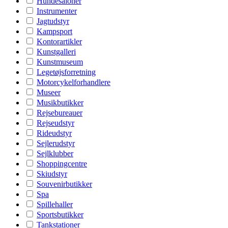
Hundesaloner
Instrumenter
Jagtudstyr
Kampsport
Kontorartikler
Kunstgalleri
Kunstmuseum
Legetøjsforretning
Motorcykelforhandlere
Museer
Musikbutikker
Rejsebureauer
Rejseudstyr
Rideudstyr
Sejlerudstyr
Sejlklubber
Shoppingcentre
Skiudstyr
Souvenirbutikker
Spa
Spillehaller
Sportsbutikker
Tankstationer