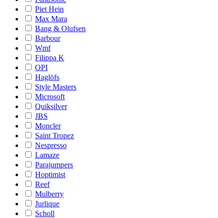
Piet Hein
Max Mara
Bang & Olufsen
Barbour
Wmf
Filippa K
OPI
Haglöfs
Style Masters
Microsoft
Quiksilver
JBS
Moncler
Saint Tropez
Nespresso
Lamaze
Parajumpers
Hoptimist
Reef
Mulberry
Jurlique
Scholl