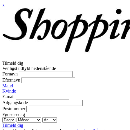
x
Tilmeld dig
Venligst udfyld nedenstående
Fornavn
Efternavn
Mand
Kvinde
E-mail
Adgangskode
Postnummer
Fødselsedag
Tilmeld dig