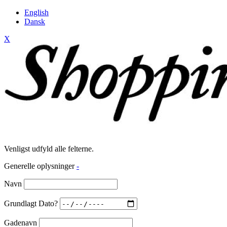
English
Dansk
X
Venligst udfyld alle felterne.
Generelle oplysninger
-
Navn
Grundlagt Dato?
Gadenavn