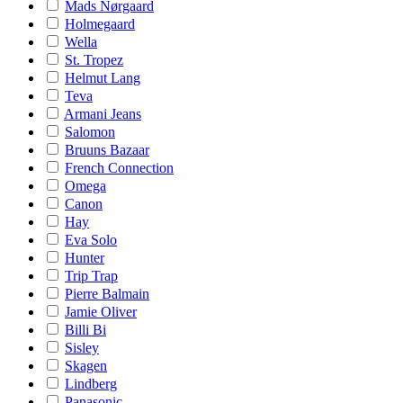
Mads Nørgaard
Holmegaard
Wella
St. Tropez
Helmut Lang
Teva
Armani Jeans
Salomon
Bruuns Bazaar
French Connection
Omega
Canon
Hay
Eva Solo
Hunter
Trip Trap
Pierre Balmain
Jamie Oliver
Billi Bi
Sisley
Skagen
Lindberg
Panasonic