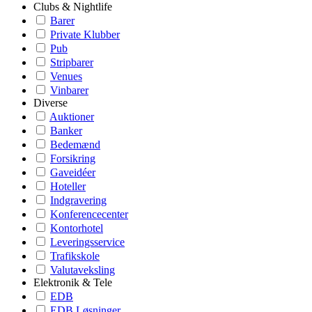
Clubs & Nightlife
Barer
Private Klubber
Pub
Stripbarer
Venues
Vinbarer
Diverse
Auktioner
Banker
Bedemænd
Forsikring
Gaveidéer
Hoteller
Indgravering
Konferencecenter
Kontorhotel
Leveringsservice
Trafikskole
Valutaveksling
Elektronik & Tele
EDB
EDB Løsninger