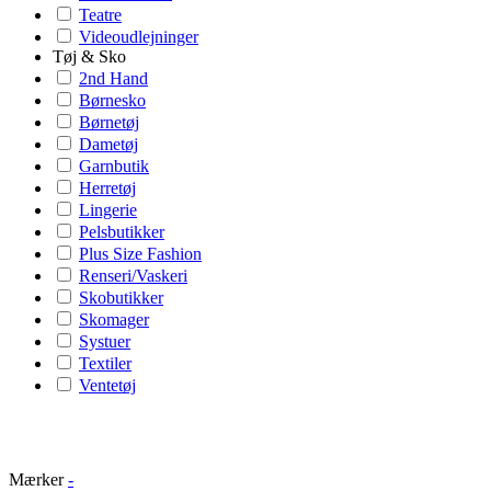
Teatre
Videoudlejninger
Tøj & Sko
2nd Hand
Børnesko
Børnetøj
Dametøj
Garnbutik
Herretøj
Lingerie
Pelsbutikker
Plus Size Fashion
Renseri/Vaskeri
Skobutikker
Skomager
Systuer
Textiler
Ventetøj
Mærker
-