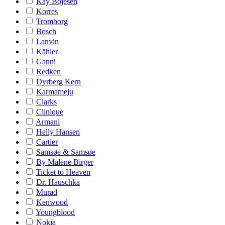
Kay Bojesen
Korres
Tromborg
Bosch
Lanvin
Kähler
Ganni
Redken
Dyrberg Kern
Karmameju
Clarks
Clinique
Armani
Helly Hansen
Cartier
Samsøe & Samsøe
By Malene Birger
Ticket to Heaven
Dr. Hauschka
Murad
Kenwood
Youngblood
Nokia