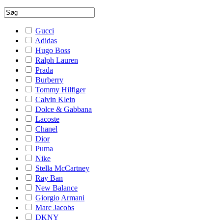
Gucci
Adidas
Hugo Boss
Ralph Lauren
Prada
Burberry
Tommy Hilfiger
Calvin Klein
Dolce & Gabbana
Lacoste
Chanel
Dior
Puma
Nike
Stella McCartney
Ray Ban
New Balance
Giorgio Armani
Marc Jacobs
DKNY