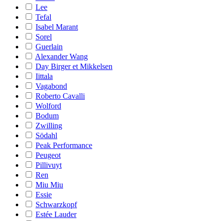
Lee
Tefal
Isabel Marant
Sorel
Guerlain
Alexander Wang
Day Birger et Mikkelsen
Iittala
Vagabond
Roberto Cavalli
Wolford
Bodum
Zwilling
Södahl
Peak Performance
Peugeot
Pillivuyt
Ren
Miu Miu
Essie
Schwarzkopf
Estée Lauder