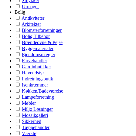
Smykker
Urmager
Bolig
Antikviteter
Arkitekter
Blomsterforretninger
Bolig Tilbehør
Brændeovne & Pejse
Byggematerialer
Ejendomsmægler
Farvehandler
Gardinbutikker
Haveudstyr
Indretningsbutik
Isenkræmmer
Køkken/Badeværelse
Lampeforretning
Møbler
Miljø Løsninger
Mosaikgalleri
Sikkerhed
Tæppehandler
Værktøj