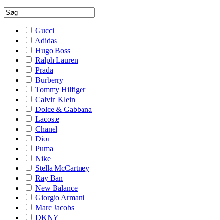
Gucci
Adidas
Hugo Boss
Ralph Lauren
Prada
Burberry
Tommy Hilfiger
Calvin Klein
Dolce & Gabbana
Lacoste
Chanel
Dior
Puma
Nike
Stella McCartney
Ray Ban
New Balance
Giorgio Armani
Marc Jacobs
DKNY