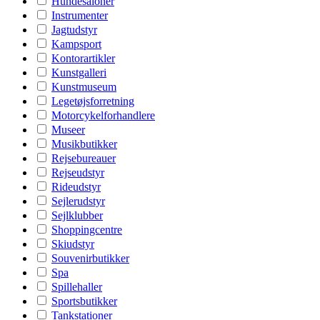
Hundesaloner
Instrumenter
Jagtudstyr
Kampsport
Kontorartikler
Kunstgalleri
Kunstmuseum
Legetøjsforretning
Motorcykelforhandlere
Museer
Musikbutikker
Rejsebureauer
Rejseudstyr
Rideudstyr
Sejlerudstyr
Sejlklubber
Shoppingcentre
Skiudstyr
Souvenirbutikker
Spa
Spillehaller
Sportsbutikker
Tankstationer