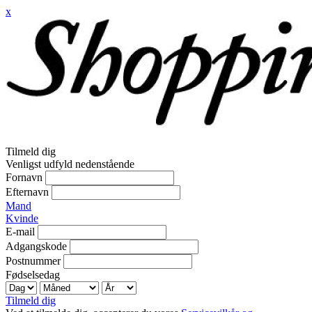
x
Tilmeld dig
Venligst udfyld nedenstående
Fornavn
Efternavn
Mand
Kvinde
E-mail
Adgangskode
Postnummer
Fødselsedag
Tilmeld dig