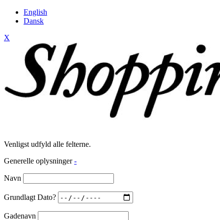
English
Dansk
X
Venligst udfyld alle felterne.
Generelle oplysninger
-
Navn
Grundlagt Dato?
Gadenavn