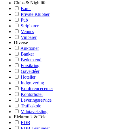
Clubs & Nightlife
Barer
Private Klubber
Pub
Stripbarer
Venues
Vinbarer
Diverse
Auktioner
Banker
Bedemænd
Forsikring
Gaveidéer
Hoteller
Indgravering
Konferencecenter
Kontorhotel
Leveringsservice
Trafikskole
Valutaveksling
Elektronik & Tele
EDB
EDB Løsninger