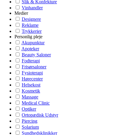
Slik & Konfekture
Vinhandler
Medier
Designere
Reklame
Trykkerier
Personlig pleje
Akupunktur
Apoteker
Beauty Saloner
Fodterapi
Frisørsaloner
Fysioterapi
Hørecenter
Helsekost
Kosmetik
Massage
Medical Clinic
Optiker
Ortopædisk Udstyr
Piercing
Solarium
Sundhedsklinikker