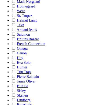
Mads Nørgaard
Holmegaard
Wella
St. Tropez
Helmut Lang
Teva
Armani Jeans
Salomon
Bruuns Bazaar
French Connection
Omega
Canon
Hay
Eva Solo
Hunter
Trip Trap
Pierre Balmain
Jamie Oliver
Billi Bi
Sisley
Skagen
Lindberg
Panasonic