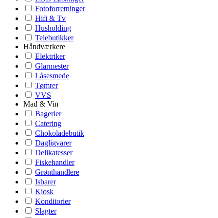
Fotoforretninger
Hifi & Tv
Husholding
Telebutikker
Håndværkere
Elektriker
Glarmester
Låsesmede
Tømrer
VVS
Mad & Vin
Bagerier
Catering
Chokoladebutik
Dagligvarer
Delikatesser
Fiskehandler
Grønthandlere
Isbarer
Kiosk
Konditorier
Slagter