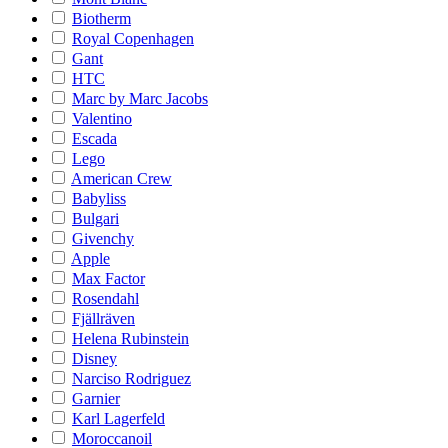
Biotherm
Royal Copenhagen
Gant
HTC
Marc by Marc Jacobs
Valentino
Escada
Lego
American Crew
Babyliss
Bulgari
Givenchy
Apple
Max Factor
Rosendahl
Fjällräven
Helena Rubinstein
Disney
Narciso Rodriguez
Garnier
Karl Lagerfeld
Moroccanoil