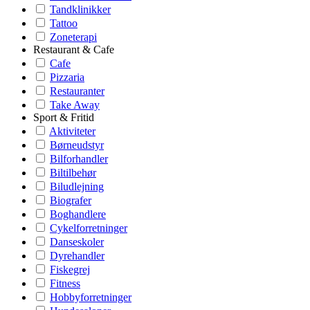
Tandklinikker
Tattoo
Zoneterapi
Restaurant & Cafe
Cafe
Pizzaria
Restauranter
Take Away
Sport & Fritid
Aktiviteter
Børneudstyr
Bilforhandler
Biltilbehør
Biludlejning
Biografer
Boghandlere
Cykelforretninger
Danseskoler
Dyrehandler
Fiskegrej
Fitness
Hobbyforretninger