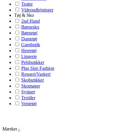
Teatre
Videoudlejninger
Tøj & Sko
2nd Hand
Børnesko
Børnetøj
Dametøj
Garnbutik
Herretøj
Lingerie
Pelsbutikker
Plus Size Fashion
Renseri/Vaskeri
Skobutikker
Skomager
Systuer
Textiler
Ventetøj
Mærker
-