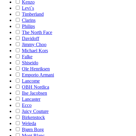
Kenzo
Levi´s
Timberland
Clarins
Philips
The North Face
Davidoff
Jimmy Choo
Michael Kors
Falke
Shiseido
Ole Henriksen
Emporio Armani
Lancome
OBH Nordica
Ilse Jacobsen
Lancaster
Ecco
Juicy Couture
Birkenstock
Weleda
Bjørn Borg
Mont Blanc