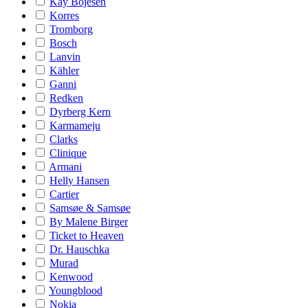
Kay Bojesen
Korres
Tromborg
Bosch
Lanvin
Kähler
Ganni
Redken
Dyrberg Kern
Karmameju
Clarks
Clinique
Armani
Helly Hansen
Cartier
Samsøe & Samsøe
By Malene Birger
Ticket to Heaven
Dr. Hauschka
Murad
Kenwood
Youngblood
Nokia