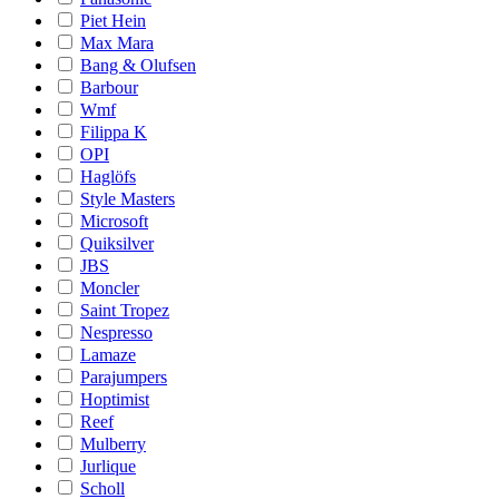
Piet Hein
Max Mara
Bang & Olufsen
Barbour
Wmf
Filippa K
OPI
Haglöfs
Style Masters
Microsoft
Quiksilver
JBS
Moncler
Saint Tropez
Nespresso
Lamaze
Parajumpers
Hoptimist
Reef
Mulberry
Jurlique
Scholl