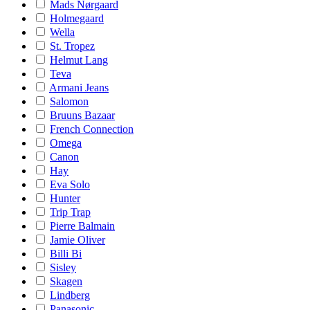
Mads Nørgaard
Holmegaard
Wella
St. Tropez
Helmut Lang
Teva
Armani Jeans
Salomon
Bruuns Bazaar
French Connection
Omega
Canon
Hay
Eva Solo
Hunter
Trip Trap
Pierre Balmain
Jamie Oliver
Billi Bi
Sisley
Skagen
Lindberg
Panasonic