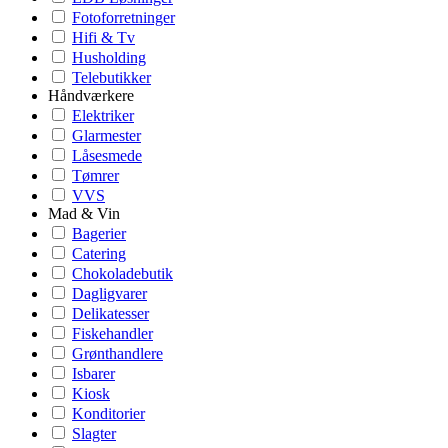
Fotoforretninger
Hifi & Tv
Husholding
Telebutikker
Håndværkere
Elektriker
Glarmester
Låsesmede
Tømrer
VVS
Mad & Vin
Bagerier
Catering
Chokoladebutik
Dagligvarer
Delikatesser
Fiskehandler
Grønthandlere
Isbarer
Kiosk
Konditorier
Slagter