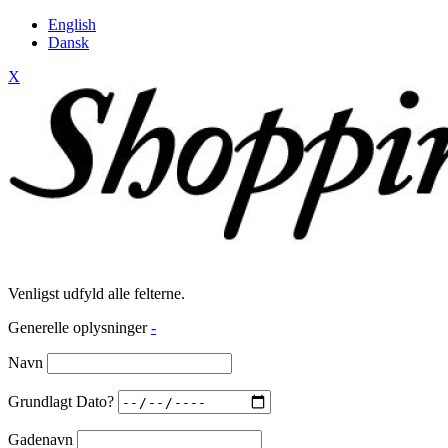
English
Dansk
X
Venligst udfyld alle felterne.
Generelle oplysninger
-
Navn
Grundlagt Dato?
Gadenavn