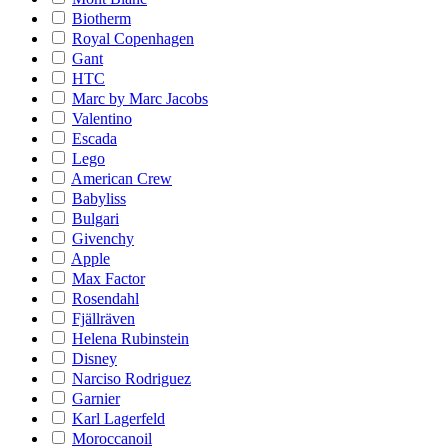
Biotherm
Royal Copenhagen
Gant
HTC
Marc by Marc Jacobs
Valentino
Escada
Lego
American Crew
Babyliss
Bulgari
Givenchy
Apple
Max Factor
Rosendahl
Fjällräven
Helena Rubinstein
Disney
Narciso Rodriguez
Garnier
Karl Lagerfeld
Moroccanoil