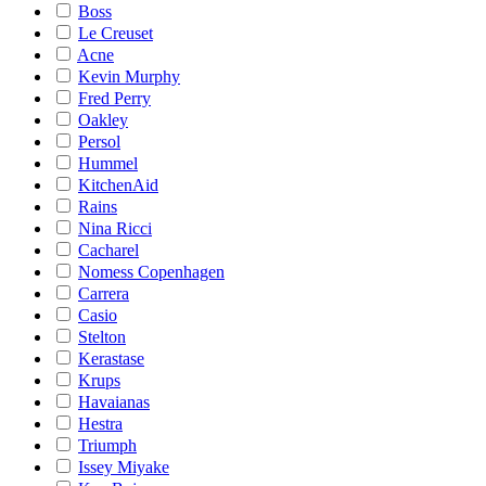
Boss
Le Creuset
Acne
Kevin Murphy
Fred Perry
Oakley
Persol
Hummel
KitchenAid
Rains
Nina Ricci
Cacharel
Nomess Copenhagen
Carrera
Casio
Stelton
Kerastase
Krups
Havaianas
Hestra
Triumph
Issey Miyake