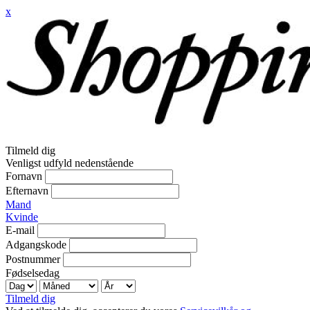
x
Tilmeld dig
Venligst udfyld nedenstående
Fornavn
Efternavn
Mand
Kvinde
E-mail
Adgangskode
Postnummer
Fødselsedag
Tilmeld dig