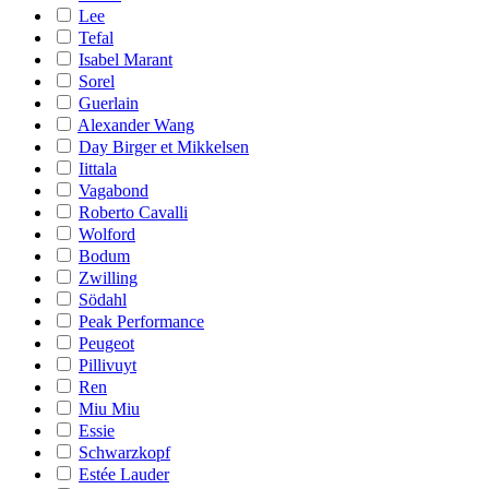
Lee
Tefal
Isabel Marant
Sorel
Guerlain
Alexander Wang
Day Birger et Mikkelsen
Iittala
Vagabond
Roberto Cavalli
Wolford
Bodum
Zwilling
Södahl
Peak Performance
Peugeot
Pillivuyt
Ren
Miu Miu
Essie
Schwarzkopf
Estée Lauder