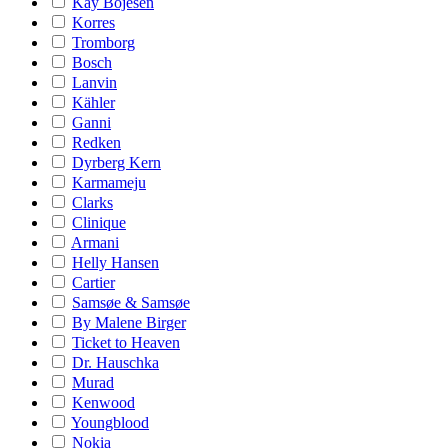
Kay Bojesen
Korres
Tromborg
Bosch
Lanvin
Kähler
Ganni
Redken
Dyrberg Kern
Karmameju
Clarks
Clinique
Armani
Helly Hansen
Cartier
Samsøe & Samsøe
By Malene Birger
Ticket to Heaven
Dr. Hauschka
Murad
Kenwood
Youngblood
Nokia