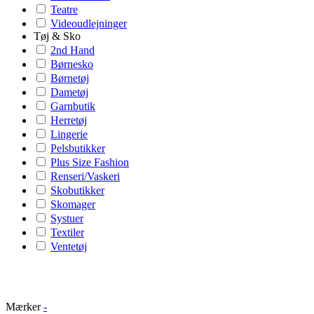
Teatre
Videoudlejninger
Tøj & Sko
2nd Hand
Børnesko
Børnetøj
Dametøj
Garnbutik
Herretøj
Lingerie
Pelsbutikker
Plus Size Fashion
Renseri/Vaskeri
Skobutikker
Skomager
Systuer
Textiler
Ventetøj
Mærker
-