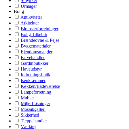
Smykker
Urmager
Bolig
Antikviteter
Arkitekter
Blomsterforretninger
Bolig Tilbehør
Brændeovne & Pejse
Byggematerialer
Ejendomsmægler
Farvehandler
Gardinbutikker
Haveudstyr
Indretningsbutik
Isenkræmmer
Køkken/Badeværelse
Lampeforretning
Møbler
Miljø Løsninger
Mosaikgalleri
Sikkerhed
Tæppehandler
Værktøj