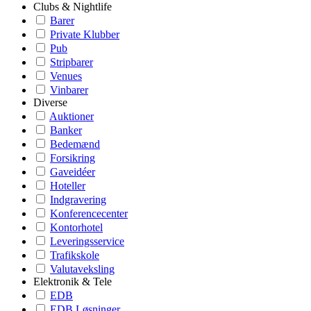
Clubs & Nightlife
Barer
Private Klubber
Pub
Stripbarer
Venues
Vinbarer
Diverse
Auktioner
Banker
Bedemænd
Forsikring
Gaveidéer
Hoteller
Indgravering
Konferencecenter
Kontorhotel
Leveringsservice
Trafikskole
Valutaveksling
Elektronik & Tele
EDB
EDB Løsninger