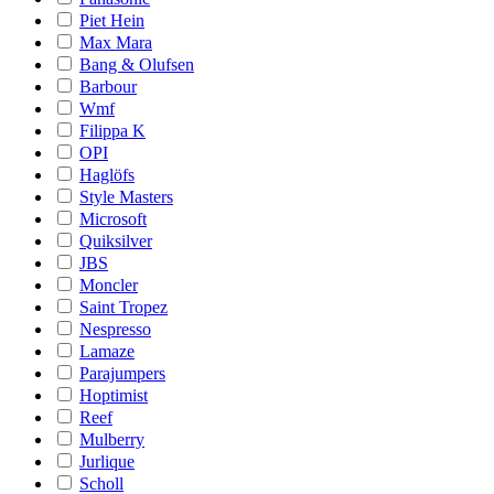
Piet Hein
Max Mara
Bang & Olufsen
Barbour
Wmf
Filippa K
OPI
Haglöfs
Style Masters
Microsoft
Quiksilver
JBS
Moncler
Saint Tropez
Nespresso
Lamaze
Parajumpers
Hoptimist
Reef
Mulberry
Jurlique
Scholl