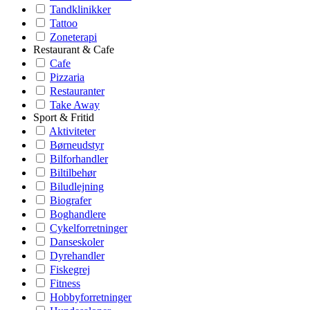
Tandklinikker
Tattoo
Zoneterapi
Restaurant & Cafe
Cafe
Pizzaria
Restauranter
Take Away
Sport & Fritid
Aktiviteter
Børneudstyr
Bilforhandler
Biltilbehør
Biludlejning
Biografer
Boghandlere
Cykelforretninger
Danseskoler
Dyrehandler
Fiskegrej
Fitness
Hobbyforretninger