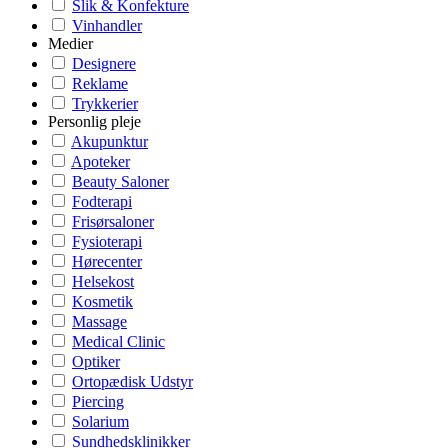
Slik & Konfekture
Vinhandler
Medier
Designere
Reklame
Trykkerier
Personlig pleje
Akupunktur
Apoteker
Beauty Saloner
Fodterapi
Frisørsaloner
Fysioterapi
Hørecenter
Helsekost
Kosmetik
Massage
Medical Clinic
Optiker
Ortopædisk Udstyr
Piercing
Solarium
Sundhedsklinikker