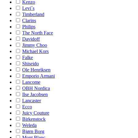
Kenzo
Levi´s
Timberland
Clarins
Philips
The North Face
Davidoff
Jimmy Choo
Michael Kors
Falke
Shiseido
Ole Henriksen
Emporio Armani
Lancome
OBH Nordica
Ilse Jacobsen
Lancaster
Ecco
Juicy Couture
Birkenstock
Weleda
Bjørn Borg
Mont Blanc