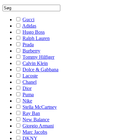
Gucci
Adidas
Hugo Boss
Ralph Lauren
Prada
Burberry
Tommy Hilfiger
Calvin Klein
Dolce & Gabbana
Lacoste
Chanel
Dior
Puma
Nike
Stella McCartney
Ray Ban
New Balance
Giorgio Armani
Marc Jacobs
DKNY