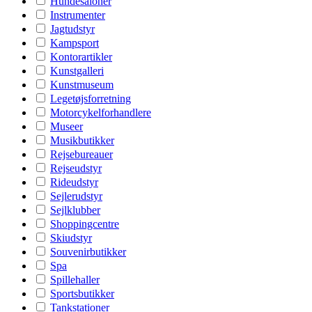
Hundesaloner
Instrumenter
Jagtudstyr
Kampsport
Kontorartikler
Kunstgalleri
Kunstmuseum
Legetøjsforretning
Motorcykelforhandlere
Museer
Musikbutikker
Rejsebureauer
Rejseudstyr
Rideudstyr
Sejlerudstyr
Sejlklubber
Shoppingcentre
Skiudstyr
Souvenirbutikker
Spa
Spillehaller
Sportsbutikker
Tankstationer