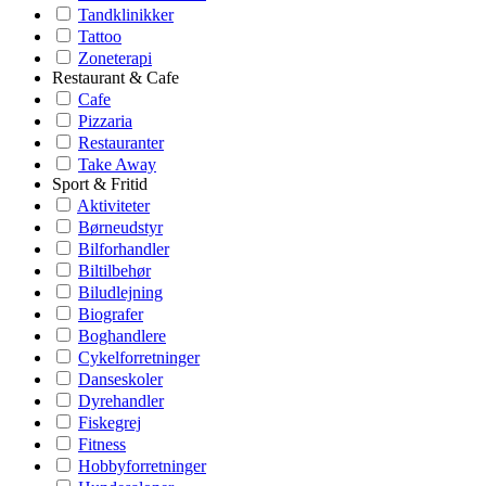
Tandklinikker
Tattoo
Zoneterapi
Restaurant & Cafe
Cafe
Pizzaria
Restauranter
Take Away
Sport & Fritid
Aktiviteter
Børneudstyr
Bilforhandler
Biltilbehør
Biludlejning
Biografer
Boghandlere
Cykelforretninger
Danseskoler
Dyrehandler
Fiskegrej
Fitness
Hobbyforretninger