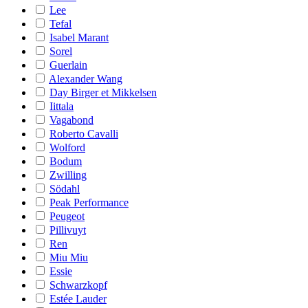
Lee
Tefal
Isabel Marant
Sorel
Guerlain
Alexander Wang
Day Birger et Mikkelsen
Iittala
Vagabond
Roberto Cavalli
Wolford
Bodum
Zwilling
Södahl
Peak Performance
Peugeot
Pillivuyt
Ren
Miu Miu
Essie
Schwarzkopf
Estée Lauder