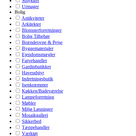
Smykker
Urmager
Bolig
Antikviteter
Arkitekter
Blomsterforretninger
Bolig Tilbehør
Brændeovne & Pejse
Byggematerialer
Ejendomsmægler
Farvehandler
Gardinbutikker
Haveudstyr
Indretningsbutik
Isenkræmmer
Køkken/Badeværelse
Lampeforretning
Møbler
Miljø Løsninger
Mosaikgalleri
Sikkerhed
Tæppehandler
Værktøj