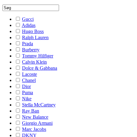
Gucci
Adidas
Hugo Boss
Ralph Lauren
Prada
Burberry
Tommy Hilfiger
Calvin Klein
Dolce & Gabbana
Lacoste
Chanel
Dior
Puma
Nike
Stella McCartney
Ray Ban
New Balance
Giorgio Armani
Marc Jacobs
DKNY