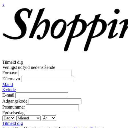
x
Tilmeld dig
Venligst udfyld nedenstående
Fornavn
Efternavn
Mand
Kvinde
E-mail
Adgangskode
Postnummer
Fødselsedag
Tilmeld dig