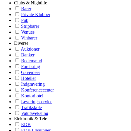
Clubs & Nightlife
Barer
Private Klubber
Pub
Stripbarer
Venues
Vinbarer
Diverse
Auktioner
Banker
Bedemænd
Forsikring
Gaveidéer
Hoteller
Indgravering
Konferencecenter
Kontorhotel
Leveringsservice
Trafikskole
Valutaveksling
Elektronik & Tele
EDB
EDB Løsninger