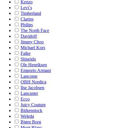
Kenzo
Levi´s
Timberland
Clarins
Philips
The North Face
Davidoff
Jimmy Choo
Michael Kors
Falke
Shiseido
Ole Henriksen
Emporio Armani
Lancome
OBH Nordica
Ilse Jacobsen
Lancaster
Ecco
Juicy Couture
Birkenstock
Weleda
Bjørn Borg
Mont Blanc