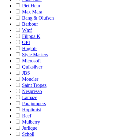
Piet Hein
Max Mara
Bang & Olufsen
Barbour
Wmf
Filippa K
OPI
Haglöfs
Style Masters
Microsoft
Quiksilver
JBS
Moncler
Saint Tropez
Nespresso
Lamaze
Parajumpers
Hoptimist
Reef
Mulberry
Jurlique
Scholl