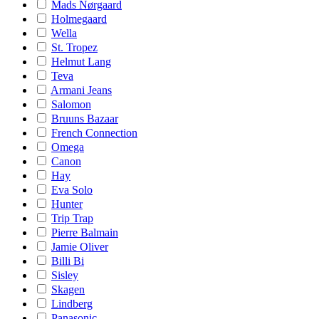
Mads Nørgaard
Holmegaard
Wella
St. Tropez
Helmut Lang
Teva
Armani Jeans
Salomon
Bruuns Bazaar
French Connection
Omega
Canon
Hay
Eva Solo
Hunter
Trip Trap
Pierre Balmain
Jamie Oliver
Billi Bi
Sisley
Skagen
Lindberg
Panasonic