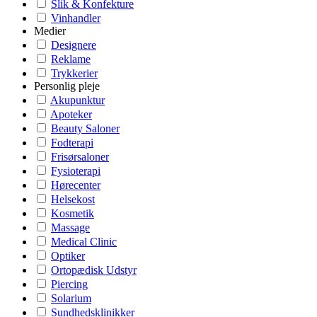
Slik & Konfekture
Vinhandler
Medier
Designere
Reklame
Trykkerier
Personlig pleje
Akupunktur
Apoteker
Beauty Saloner
Fodterapi
Frisørsaloner
Fysioterapi
Hørecenter
Helsekost
Kosmetik
Massage
Medical Clinic
Optiker
Ortopædisk Udstyr
Piercing
Solarium
Sundhedsklinikker