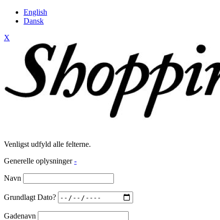
English
Dansk
X
Venligst udfyld alle felterne.
Generelle oplysninger
-
Navn
Grundlagt Dato?
Gadenavn