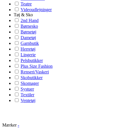
Teatre
Videoudlejninger
Tøj & Sko
2nd Hand
Børnesko
Børnetøj
Dametøj
Garnbutik
Herretøj
Lingerie
Pelsbutikker
Plus Size Fashion
Renseri/Vaskeri
Skobutikker
Skomager
Systuer
Textiler
Ventetøj
Mærker
-