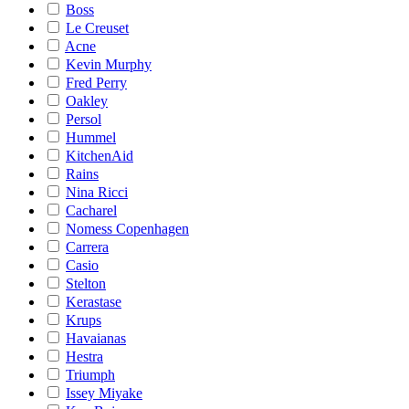
Boss
Le Creuset
Acne
Kevin Murphy
Fred Perry
Oakley
Persol
Hummel
KitchenAid
Rains
Nina Ricci
Cacharel
Nomess Copenhagen
Carrera
Casio
Stelton
Kerastase
Krups
Havaianas
Hestra
Triumph
Issey Miyake