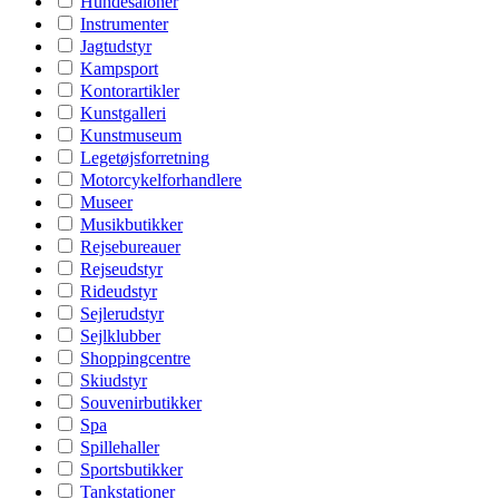
Hundesaloner
Instrumenter
Jagtudstyr
Kampsport
Kontorartikler
Kunstgalleri
Kunstmuseum
Legetøjsforretning
Motorcykelforhandlere
Museer
Musikbutikker
Rejsebureauer
Rejseudstyr
Rideudstyr
Sejlerudstyr
Sejlklubber
Shoppingcentre
Skiudstyr
Souvenirbutikker
Spa
Spillehaller
Sportsbutikker
Tankstationer