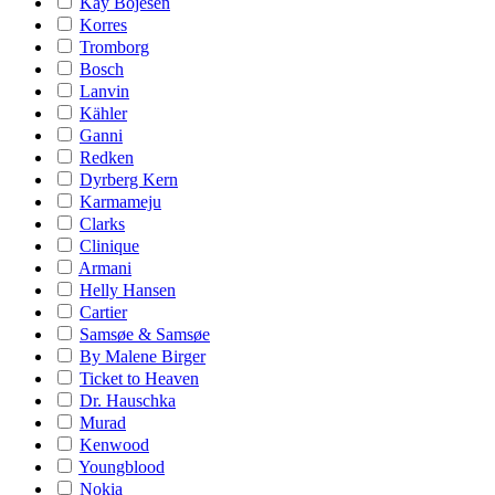
Kay Bojesen
Korres
Tromborg
Bosch
Lanvin
Kähler
Ganni
Redken
Dyrberg Kern
Karmameju
Clarks
Clinique
Armani
Helly Hansen
Cartier
Samsøe & Samsøe
By Malene Birger
Ticket to Heaven
Dr. Hauschka
Murad
Kenwood
Youngblood
Nokia