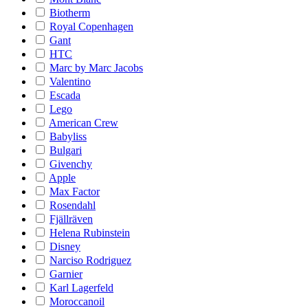
Biotherm
Royal Copenhagen
Gant
HTC
Marc by Marc Jacobs
Valentino
Escada
Lego
American Crew
Babyliss
Bulgari
Givenchy
Apple
Max Factor
Rosendahl
Fjällräven
Helena Rubinstein
Disney
Narciso Rodriguez
Garnier
Karl Lagerfeld
Moroccanoil