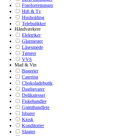
Fotoforretninger
Hifi & Tv
Husholding
Telebutikker
Håndværkere
Elektriker
Glarmester
Låsesmede
Tømrer
VVS
Mad & Vin
Bagerier
Catering
Chokoladebutik
Dagligvarer
Delikatesser
Fiskehandler
Grønthandlere
Isbarer
Kiosk
Konditorier
Slagter