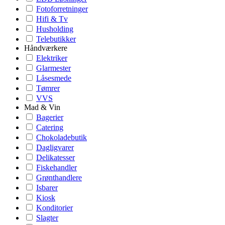
Fotoforretninger
Hifi & Tv
Husholding
Telebutikker
Håndværkere
Elektriker
Glarmester
Låsesmede
Tømrer
VVS
Mad & Vin
Bagerier
Catering
Chokoladebutik
Dagligvarer
Delikatesser
Fiskehandler
Grønthandlere
Isbarer
Kiosk
Konditorier
Slagter