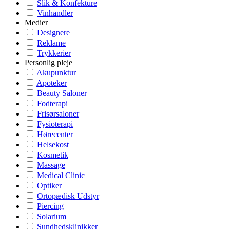
Slik & Konfekture
Vinhandler
Medier
Designere
Reklame
Trykkerier
Personlig pleje
Akupunktur
Apoteker
Beauty Saloner
Fodterapi
Frisørsaloner
Fysioterapi
Hørecenter
Helsekost
Kosmetik
Massage
Medical Clinic
Optiker
Ortopædisk Udstyr
Piercing
Solarium
Sundhedsklinikker