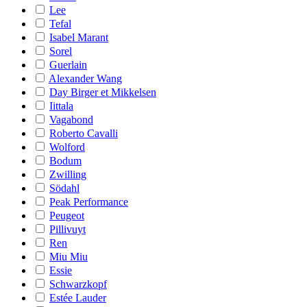
Lee
Tefal
Isabel Marant
Sorel
Guerlain
Alexander Wang
Day Birger et Mikkelsen
Iittala
Vagabond
Roberto Cavalli
Wolford
Bodum
Zwilling
Södahl
Peak Performance
Peugeot
Pillivuyt
Ren
Miu Miu
Essie
Schwarzkopf
Estée Lauder