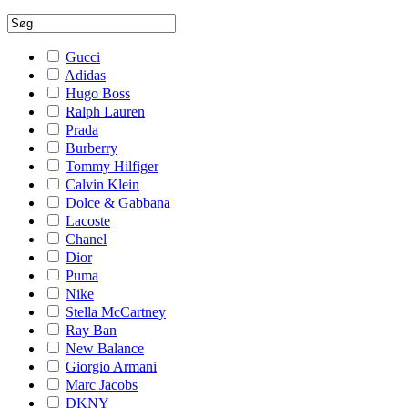
Gucci
Adidas
Hugo Boss
Ralph Lauren
Prada
Burberry
Tommy Hilfiger
Calvin Klein
Dolce & Gabbana
Lacoste
Chanel
Dior
Puma
Nike
Stella McCartney
Ray Ban
New Balance
Giorgio Armani
Marc Jacobs
DKNY