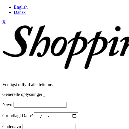
English
Dansk
X
Venligst udfyld alle felterne.
Generelle oplysninger
-
Navn
Grundlagt Dato?
Gadenavn