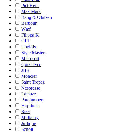
Piet Hein
Max Mara
Bang & Olufsen
Barbour
Wmf
Filippa K
OPI
Haglöfs
Style Masters
Microsoft
Quiksilver
JBS
Moncler
Saint Tropez
Nespresso
Lamaze
Parajumpers
Hoptimist
Reef
Mulberry
Jurlique
Scholl