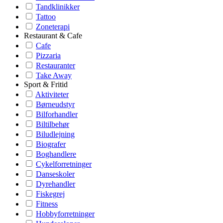
Tandklinikker
Tattoo
Zoneterapi
Restaurant & Cafe
Cafe
Pizzaria
Restauranter
Take Away
Sport & Fritid
Aktiviteter
Børneudstyr
Bilforhandler
Biltilbehør
Biludlejning
Biografer
Boghandlere
Cykelforretninger
Danseskoler
Dyrehandler
Fiskegrej
Fitness
Hobbyforretninger