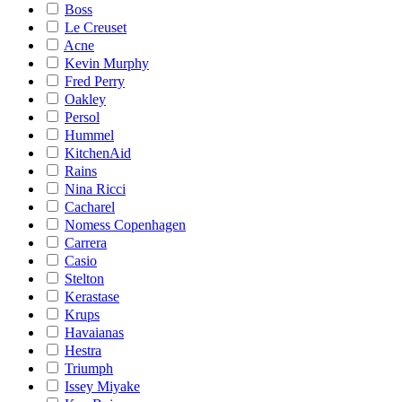
Boss
Le Creuset
Acne
Kevin Murphy
Fred Perry
Oakley
Persol
Hummel
KitchenAid
Rains
Nina Ricci
Cacharel
Nomess Copenhagen
Carrera
Casio
Stelton
Kerastase
Krups
Havaianas
Hestra
Triumph
Issey Miyake