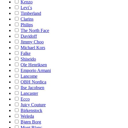
Kenzo
Levi´s
Timberland
Clarins
Philips
The North Face
Davidoff
Jimmy Choo
Michael Kors
Falke
Shiseido
Ole Henriksen
Emporio Armani
Lancome
OBH Nordica
Ilse Jacobsen
Lancaster
Ecco
Juicy Couture
Birkenstock
Weleda
Bjørn Borg
Mont Blanc