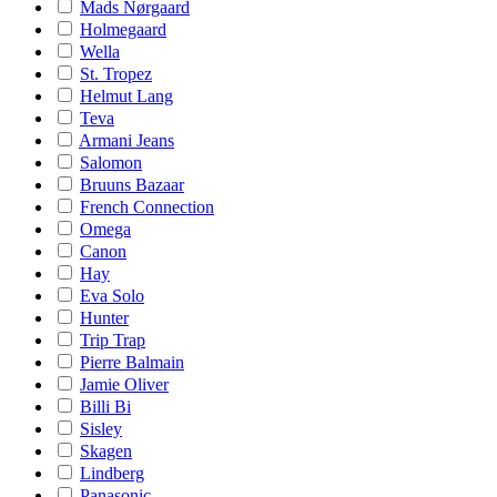
Mads Nørgaard
Holmegaard
Wella
St. Tropez
Helmut Lang
Teva
Armani Jeans
Salomon
Bruuns Bazaar
French Connection
Omega
Canon
Hay
Eva Solo
Hunter
Trip Trap
Pierre Balmain
Jamie Oliver
Billi Bi
Sisley
Skagen
Lindberg
Panasonic