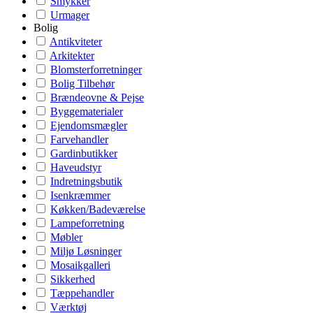
Smykker
Urmager
Bolig
Antikviteter
Arkitekter
Blomsterforretninger
Bolig Tilbehør
Brændeovne & Pejse
Byggematerialer
Ejendomsmægler
Farvehandler
Gardinbutikker
Haveudstyr
Indretningsbutik
Isenkræmmer
Køkken/Badeværelse
Lampeforretning
Møbler
Miljø Løsninger
Mosaikgalleri
Sikkerhed
Tæppehandler
Værktøj