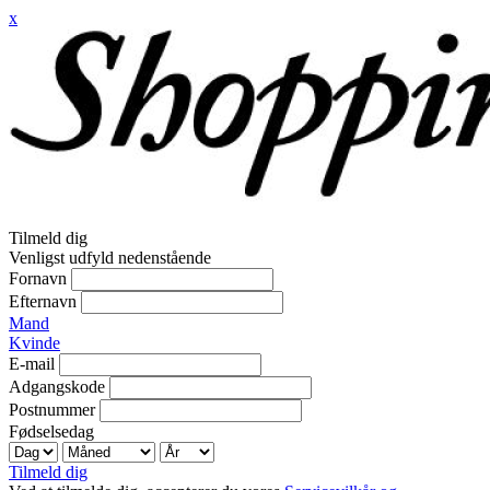
x
Tilmeld dig
Venligst udfyld nedenstående
Fornavn
Efternavn
Mand
Kvinde
E-mail
Adgangskode
Postnummer
Fødselsedag
Tilmeld dig