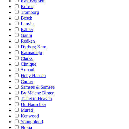
Kay Bojesen
Korres
Tromborg
Bosch
Lanvin
Kähler
Ganni
Redken
Dyrberg Kern
Karmameju
Clarks
Clinique
Armani
Helly Hansen
Cartier
Samsøe & Samsøe
By Malene Birger
Ticket to Heaven
Dr. Hauschka
Murad
Kenwood
Youngblood
Nokia