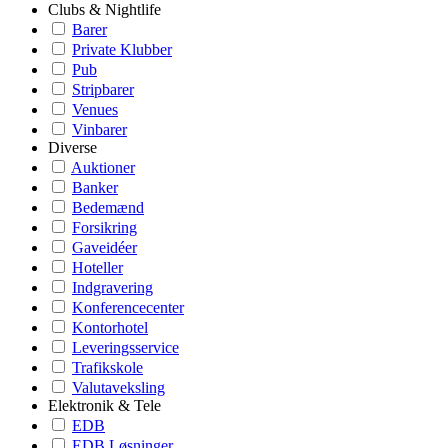
Clubs & Nightlife
Barer
Private Klubber
Pub
Stripbarer
Venues
Vinbarer
Diverse
Auktioner
Banker
Bedemænd
Forsikring
Gaveidéer
Hoteller
Indgravering
Konferencecenter
Kontorhotel
Leveringsservice
Trafikskole
Valutaveksling
Elektronik & Tele
EDB
EDB Løsninger