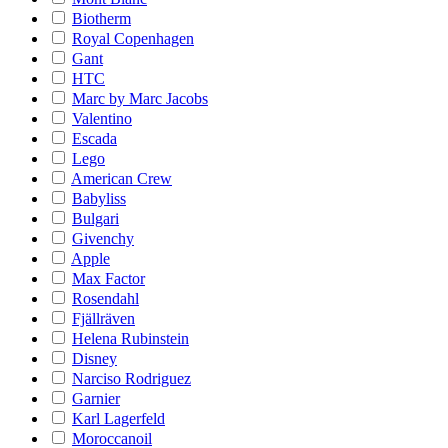
Biotherm
Royal Copenhagen
Gant
HTC
Marc by Marc Jacobs
Valentino
Escada
Lego
American Crew
Babyliss
Bulgari
Givenchy
Apple
Max Factor
Rosendahl
Fjällräven
Helena Rubinstein
Disney
Narciso Rodriguez
Garnier
Karl Lagerfeld
Moroccanoil