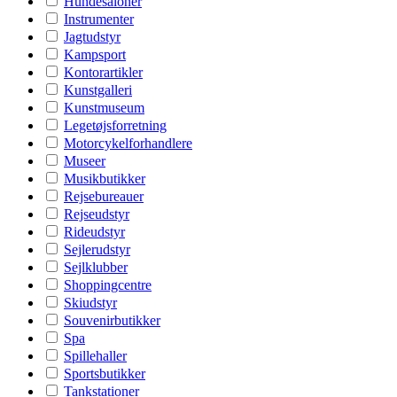
Hundesaloner
Instrumenter
Jagtudstyr
Kampsport
Kontorartikler
Kunstgalleri
Kunstmuseum
Legetøjsforretning
Motorcykelforhandlere
Museer
Musikbutikker
Rejsebureauer
Rejseudstyr
Rideudstyr
Sejlerudstyr
Sejlklubber
Shoppingcentre
Skiudstyr
Souvenirbutikker
Spa
Spillehaller
Sportsbutikker
Tankstationer