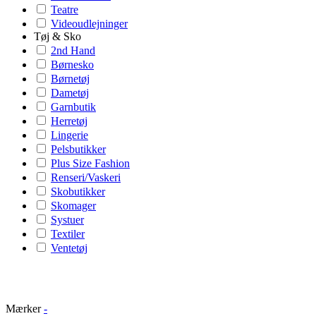
Teatre
Videoudlejninger
Tøj & Sko
2nd Hand
Børnesko
Børnetøj
Dametøj
Garnbutik
Herretøj
Lingerie
Pelsbutikker
Plus Size Fashion
Renseri/Vaskeri
Skobutikker
Skomager
Systuer
Textiler
Ventetøj
Mærker
-