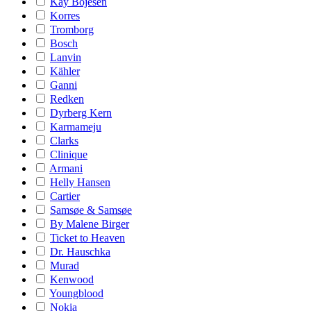
Kay Bojesen
Korres
Tromborg
Bosch
Lanvin
Kähler
Ganni
Redken
Dyrberg Kern
Karmameju
Clarks
Clinique
Armani
Helly Hansen
Cartier
Samsøe & Samsøe
By Malene Birger
Ticket to Heaven
Dr. Hauschka
Murad
Kenwood
Youngblood
Nokia