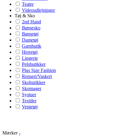
Teatre
Videoudlejninger
Tøj & Sko
2nd Hand
Børnesko
Børnetøj
Dametøj
Garnbutik
Herretøj
Lingerie
Pelsbutikker
Plus Size Fashion
Renseri/Vaskeri
Skobutikker
Skomager
Systuer
Textiler
Ventetøj
Mærker
-