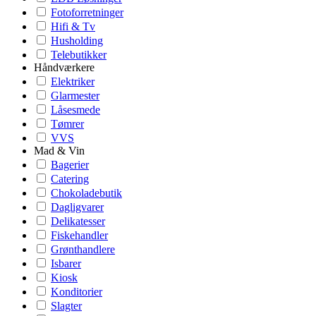
Fotoforretninger
Hifi & Tv
Husholding
Telebutikker
Håndværkere
Elektriker
Glarmester
Låsesmede
Tømrer
VVS
Mad & Vin
Bagerier
Catering
Chokoladebutik
Dagligvarer
Delikatesser
Fiskehandler
Grønthandlere
Isbarer
Kiosk
Konditorier
Slagter