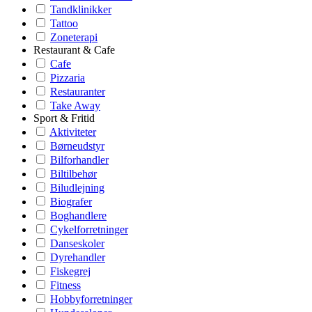
Tandklinikker
Tattoo
Zoneterapi
Restaurant & Cafe
Cafe
Pizzaria
Restauranter
Take Away
Sport & Fritid
Aktiviteter
Børneudstyr
Bilforhandler
Biltilbehør
Biludlejning
Biografer
Boghandlere
Cykelforretninger
Danseskoler
Dyrehandler
Fiskegrej
Fitness
Hobbyforretninger