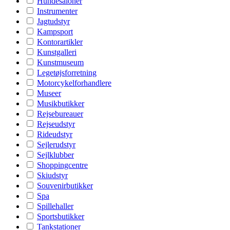
Hundesaloner
Instrumenter
Jagtudstyr
Kampsport
Kontorartikler
Kunstgalleri
Kunstmuseum
Legetøjsforretning
Motorcykelforhandlere
Museer
Musikbutikker
Rejsebureauer
Rejseudstyr
Rideudstyr
Sejlerudstyr
Sejlklubber
Shoppingcentre
Skiudstyr
Souvenirbutikker
Spa
Spillehaller
Sportsbutikker
Tankstationer