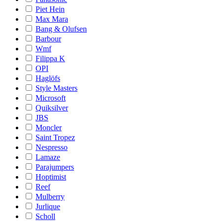
Piet Hein
Max Mara
Bang & Olufsen
Barbour
Wmf
Filippa K
OPI
Haglöfs
Style Masters
Microsoft
Quiksilver
JBS
Moncler
Saint Tropez
Nespresso
Lamaze
Parajumpers
Hoptimist
Reef
Mulberry
Jurlique
Scholl