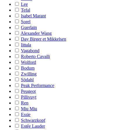
Lee
Tefal
Isabel Marant
Sorel
Guerlain
Alexander Wang
Day Birger et Mikkelsen
Iittala
Vagabond
Roberto Cavalli
Wolford
Bodum
Zwilling
Södahl
Peak Performance
Peugeot
Pillivuyt
Ren
Miu Miu
Essie
Schwarzkopf
Estée Lauder