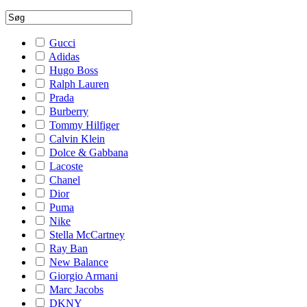
Gucci
Adidas
Hugo Boss
Ralph Lauren
Prada
Burberry
Tommy Hilfiger
Calvin Klein
Dolce & Gabbana
Lacoste
Chanel
Dior
Puma
Nike
Stella McCartney
Ray Ban
New Balance
Giorgio Armani
Marc Jacobs
DKNY