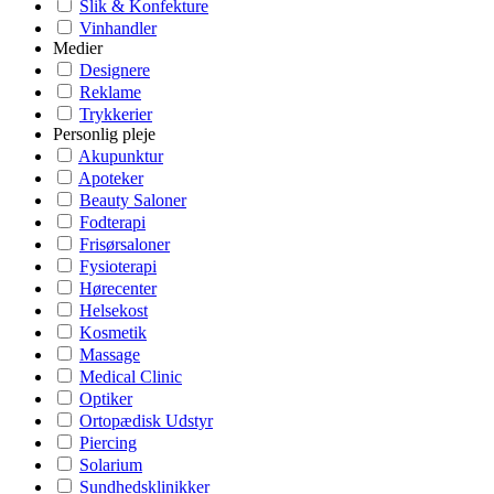
Slik & Konfekture
Vinhandler
Medier
Designere
Reklame
Trykkerier
Personlig pleje
Akupunktur
Apoteker
Beauty Saloner
Fodterapi
Frisørsaloner
Fysioterapi
Hørecenter
Helsekost
Kosmetik
Massage
Medical Clinic
Optiker
Ortopædisk Udstyr
Piercing
Solarium
Sundhedsklinikker