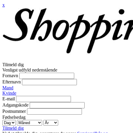
x
Tilmeld dig
Venligst udfyld nedenstående
Fornavn
Efternavn
Mand
Kvinde
E-mail
Adgangskode
Postnummer
Fødselsedag
Tilmeld dig