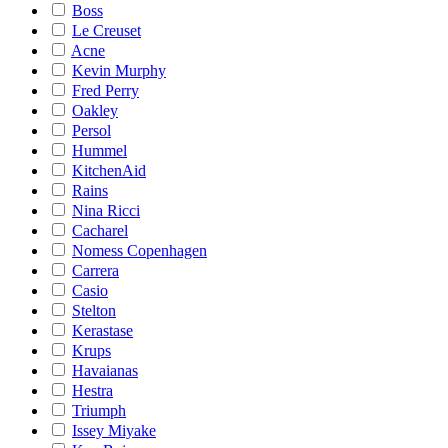
Boss
Le Creuset
Acne
Kevin Murphy
Fred Perry
Oakley
Persol
Hummel
KitchenAid
Rains
Nina Ricci
Cacharel
Nomess Copenhagen
Carrera
Casio
Stelton
Kerastase
Krups
Havaianas
Hestra
Triumph
Issey Miyake