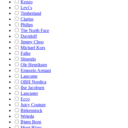
Kenzo
Levi´s
Timberland
Clarins
Philips
The North Face
Davidoff
Jimmy Choo
Michael Kors
Falke
Shiseido
Ole Henriksen
Emporio Armani
Lancome
OBH Nordica
Ilse Jacobsen
Lancaster
Ecco
Juicy Couture
Birkenstock
Weleda
Bjørn Borg
Mont Blanc