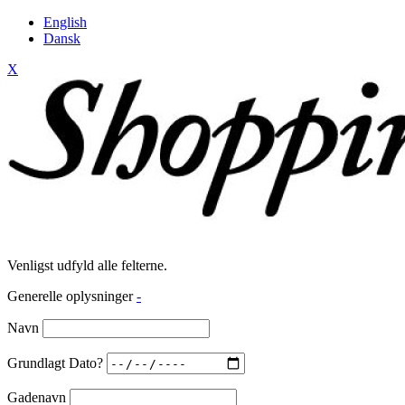
English
Dansk
X
Venligst udfyld alle felterne.
Generelle oplysninger
-
Navn
Grundlagt Dato?
Gadenavn