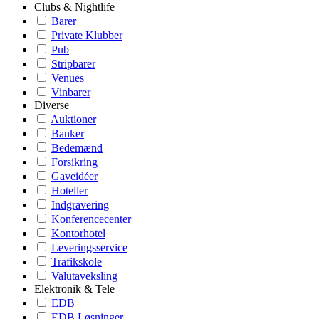
Clubs & Nightlife
Barer
Private Klubber
Pub
Stripbarer
Venues
Vinbarer
Diverse
Auktioner
Banker
Bedemænd
Forsikring
Gaveidéer
Hoteller
Indgravering
Konferencecenter
Kontorhotel
Leveringsservice
Trafikskole
Valutaveksling
Elektronik & Tele
EDB
EDB Løsninger