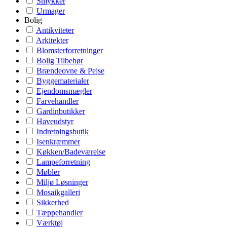
Smykker
Urmager
Bolig
Antikviteter
Arkitekter
Blomsterforretninger
Bolig Tilbehør
Brændeovne & Pejse
Byggematerialer
Ejendomsmægler
Farvehandler
Gardinbutikker
Haveudstyr
Indretningsbutik
Isenkræmmer
Køkken/Badeværelse
Lampeforretning
Møbler
Miljø Løsninger
Mosaikgalleri
Sikkerhed
Tæppehandler
Værktøj