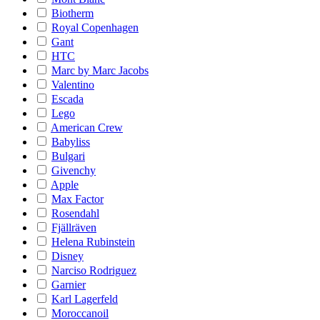
Biotherm
Royal Copenhagen
Gant
HTC
Marc by Marc Jacobs
Valentino
Escada
Lego
American Crew
Babyliss
Bulgari
Givenchy
Apple
Max Factor
Rosendahl
Fjällräven
Helena Rubinstein
Disney
Narciso Rodriguez
Garnier
Karl Lagerfeld
Moroccanoil