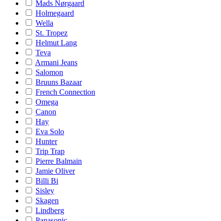
Mads Nørgaard
Holmegaard
Wella
St. Tropez
Helmut Lang
Teva
Armani Jeans
Salomon
Bruuns Bazaar
French Connection
Omega
Canon
Hay
Eva Solo
Hunter
Trip Trap
Pierre Balmain
Jamie Oliver
Billi Bi
Sisley
Skagen
Lindberg
Panasonic