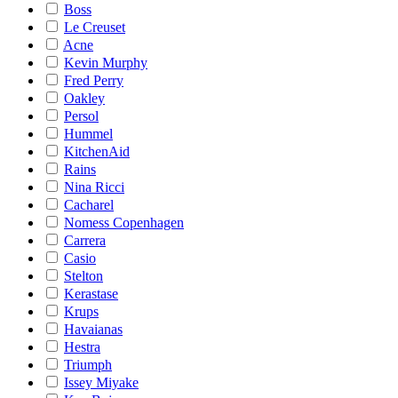
Boss
Le Creuset
Acne
Kevin Murphy
Fred Perry
Oakley
Persol
Hummel
KitchenAid
Rains
Nina Ricci
Cacharel
Nomess Copenhagen
Carrera
Casio
Stelton
Kerastase
Krups
Havaianas
Hestra
Triumph
Issey Miyake