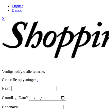
English
Dansk
X
Venligst udfyld alle felterne.
Generelle oplysninger
-
Navn
Grundlagt Dato?
Gadenavn