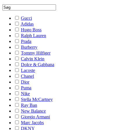
Gucci
Adidas
Hugo Boss
Ralph Lauren
Prada
Burberry
Tommy Hilfiger
Calvin Klein
Dolce & Gabbana
Lacoste
Chanel
Dior
Puma
Nike
Stella McCartney
Ray Ban
New Balance
Giorgio Armani
Marc Jacobs
DKNY