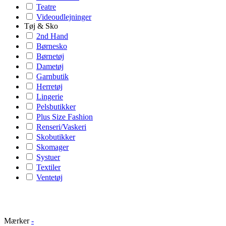
Teatre
Videoudlejninger
Tøj & Sko
2nd Hand
Børnesko
Børnetøj
Dametøj
Garnbutik
Herretøj
Lingerie
Pelsbutikker
Plus Size Fashion
Renseri/Vaskeri
Skobutikker
Skomager
Systuer
Textiler
Ventetøj
Mærker
-