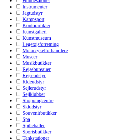
Hundesaloner
Instrumenter
Jagtudstyr
Kampsport
Kontorartikler
Kunstgalleri
Kunstmuseum
Legetøjsforretning
Motorcykelforhandlere
Museer
Musikbutikker
Rejsebureauer
Rejseudstyr
Rideudstyr
Sejlerudstyr
Sejlklubber
Shoppingcentre
Skiudstyr
Souvenirbutikker
Spa
Spillehaller
Sportsbutikker
Tankstationer