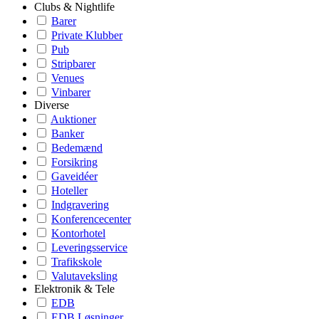
Clubs & Nightlife
Barer
Private Klubber
Pub
Stripbarer
Venues
Vinbarer
Diverse
Auktioner
Banker
Bedemænd
Forsikring
Gaveidéer
Hoteller
Indgravering
Konferencecenter
Kontorhotel
Leveringsservice
Trafikskole
Valutaveksling
Elektronik & Tele
EDB
EDB Løsninger