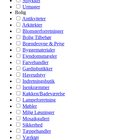
Smykker
Urmager
Bolig
Antikviteter
Arkitekter
Blomsterforretninger
Bolig Tilbehør
Brændeovne & Pejse
Byggematerialer
Ejendomsmægler
Farvehandler
Gardinbutikker
Haveudstyr
Indretningsbutik
Isenkræmmer
Køkken/Badeværelse
Lampeforretning
Møbler
Miljø Løsninger
Mosaikgalleri
Sikkerhed
Tæppehandler
Værktøj