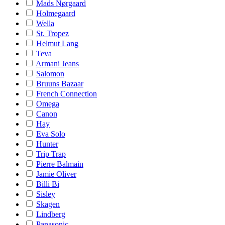
Mads Nørgaard
Holmegaard
Wella
St. Tropez
Helmut Lang
Teva
Armani Jeans
Salomon
Bruuns Bazaar
French Connection
Omega
Canon
Hay
Eva Solo
Hunter
Trip Trap
Pierre Balmain
Jamie Oliver
Billi Bi
Sisley
Skagen
Lindberg
Panasonic