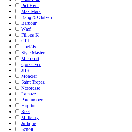
Piet Hein
Max Mara
Bang & Olufsen
Barbour
Wmf
Filippa K
OPI
Haglöfs
Style Masters
Microsoft
Quiksilver
JBS
Moncler
Saint Tropez
Nespresso
Lamaze
Parajumpers
Hoptimist
Reef
Mulberry
Jurlique
Scholl