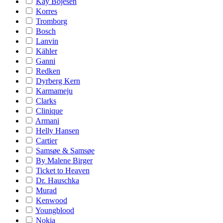
Kay Bojesen
Korres
Tromborg
Bosch
Lanvin
Kähler
Ganni
Redken
Dyrberg Kern
Karmameju
Clarks
Clinique
Armani
Helly Hansen
Cartier
Samsøe & Samsøe
By Malene Birger
Ticket to Heaven
Dr. Hauschka
Murad
Kenwood
Youngblood
Nokia