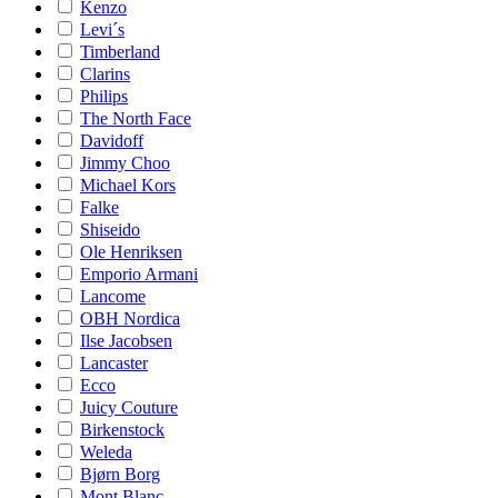
Kenzo
Levi´s
Timberland
Clarins
Philips
The North Face
Davidoff
Jimmy Choo
Michael Kors
Falke
Shiseido
Ole Henriksen
Emporio Armani
Lancome
OBH Nordica
Ilse Jacobsen
Lancaster
Ecco
Juicy Couture
Birkenstock
Weleda
Bjørn Borg
Mont Blanc