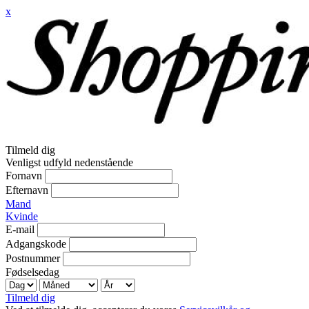
x
Tilmeld dig
Venligst udfyld nedenstående
Fornavn
Efternavn
Mand
Kvinde
E-mail
Adgangskode
Postnummer
Fødselsedag
Tilmeld dig