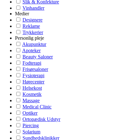
Slik & Konfekture
Vinhandler
Medier
Designere
Reklame
Trykkerier
Personlig pleje
Akupunktur
Apoteker
Beauty Saloner
Fodterapi
Frisørsaloner
Fysioterapi
Hørecenter
Helsekost
Kosmetik
Massage
Medical Clinic
Optiker
Ortopædisk Udstyr
Piercing
Solarium
Sundhedsklinikker