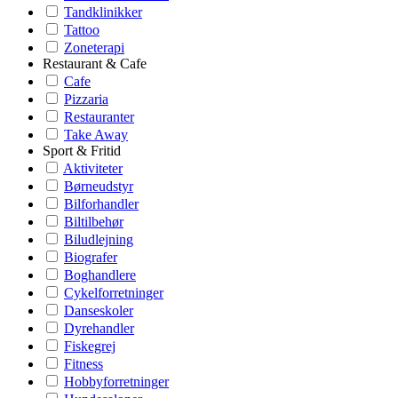
Tandklinikker
Tattoo
Zoneterapi
Restaurant & Cafe
Cafe
Pizzaria
Restauranter
Take Away
Sport & Fritid
Aktiviteter
Børneudstyr
Bilforhandler
Biltilbehør
Biludlejning
Biografer
Boghandlere
Cykelforretninger
Danseskoler
Dyrehandler
Fiskegrej
Fitness
Hobbyforretninger