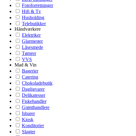
Fotoforretninger
Hifi & Tv
Husholding
Telebutikker
Håndværkere
Elektriker
Glarmester
Låsesmede
Tømrer
VVS
Mad & Vin
Bagerier
Catering
Chokoladebutik
Dagligvarer
Delikatesser
Fiskehandler
Grønthandlere
Isbarer
Kiosk
Konditorier
Slagter