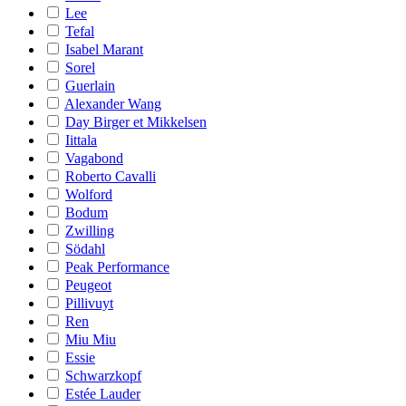
Lee
Tefal
Isabel Marant
Sorel
Guerlain
Alexander Wang
Day Birger et Mikkelsen
Iittala
Vagabond
Roberto Cavalli
Wolford
Bodum
Zwilling
Södahl
Peak Performance
Peugeot
Pillivuyt
Ren
Miu Miu
Essie
Schwarzkopf
Estée Lauder