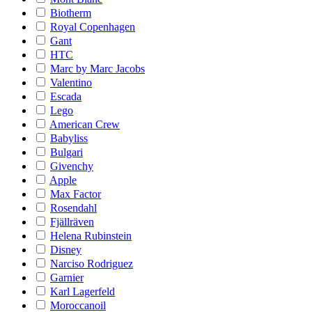
Biotherm
Royal Copenhagen
Gant
HTC
Marc by Marc Jacobs
Valentino
Escada
Lego
American Crew
Babyliss
Bulgari
Givenchy
Apple
Max Factor
Rosendahl
Fjällräven
Helena Rubinstein
Disney
Narciso Rodriguez
Garnier
Karl Lagerfeld
Moroccanoil