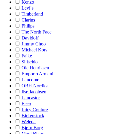
Kenzo
Levi´s
Timberland
Clarins
Philips
The North Face
Davidoff
Jimmy Choo
Michael Kors
Falke
Shiseido
Ole Henriksen
Emporio Armani
Lancome
OBH Nordica
Ilse Jacobsen
Lancaster
Ecco
Juicy Couture
Birkenstock
Weleda
Bjørn Borg
Mont Blanc