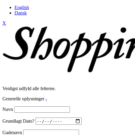
English
Dansk
X
Venligst udfyld alle felterne.
Generelle oplysninger
-
Navn
Grundlagt Dato?
Gadenavn