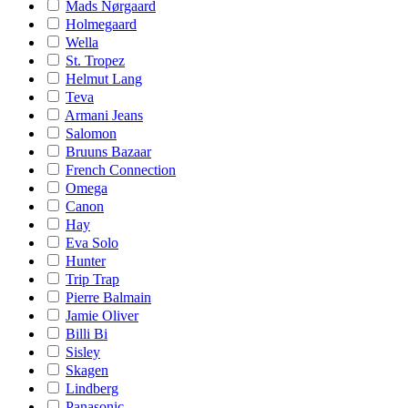
Mads Nørgaard
Holmegaard
Wella
St. Tropez
Helmut Lang
Teva
Armani Jeans
Salomon
Bruuns Bazaar
French Connection
Omega
Canon
Hay
Eva Solo
Hunter
Trip Trap
Pierre Balmain
Jamie Oliver
Billi Bi
Sisley
Skagen
Lindberg
Panasonic