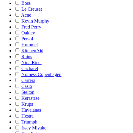
Boss
Le Creuset
Acne
Kevin Murphy
Fred Perry
Oakley
Persol
Hummel
KitchenAid
Rains
Nina Ricci
Cacharel
Nomess Copenhagen
Carrera
Casio
Stelton
Kerastase
Krups
Havaianas
Hestra
Triumph
Issey Miyake