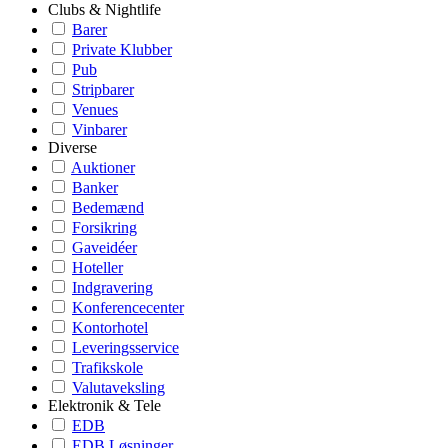
Clubs & Nightlife
Barer
Private Klubber
Pub
Stripbarer
Venues
Vinbarer
Diverse
Auktioner
Banker
Bedemænd
Forsikring
Gaveidéer
Hoteller
Indgravering
Konferencecenter
Kontorhotel
Leveringsservice
Trafikskole
Valutaveksling
Elektronik & Tele
EDB
EDB Løsninger