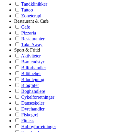
Tandklinikker
Tattoo
Zoneterapi
Restaurant & Cafe
Cafe
Pizzaria
Restauranter
Take Away
Sport & Fritid
Aktiviteter
Børneudstyr
Bilforhandler
Biltilbehør
Biludlejning
Biografer
Boghandlere
Cykelforretninger
Danseskoler
Dyrehandler
Fiskegrej
Fitness
Hobbyforretninger