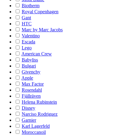
Biotherm
Royal Copenhagen
Gant
HTC
Marc by Marc Jacobs
Valentino
Escada
Lego
American Crew
Babyliss
Bulgari
Givenchy
Apple
Max Factor
Rosendahl
Fjällräven
Helena Rubinstein
Disney
Narciso Rodriguez
Garnier
Karl Lagerfeld
Moroccanoil