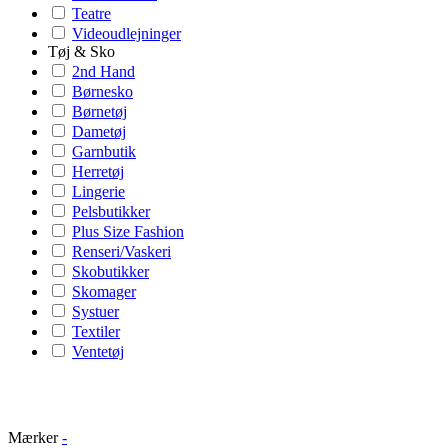
Teatre
Videoudlejninger
Tøj & Sko
2nd Hand
Børnesko
Børnetøj
Dametøj
Garnbutik
Herretøj
Lingerie
Pelsbutikker
Plus Size Fashion
Renseri/Vaskeri
Skobutikker
Skomager
Systuer
Textiler
Ventetøj
Mærker
-