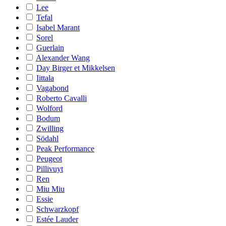
Lee
Tefal
Isabel Marant
Sorel
Guerlain
Alexander Wang
Day Birger et Mikkelsen
Iittala
Vagabond
Roberto Cavalli
Wolford
Bodum
Zwilling
Södahl
Peak Performance
Peugeot
Pillivuyt
Ren
Miu Miu
Essie
Schwarzkopf
Estée Lauder