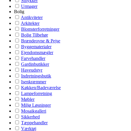
Smykker
Urmager
Bolig
Antikviteter
Arkitekter
Blomsterforretninger
Bolig Tilbehør
Brændeovne & Pejse
Byggematerialer
Ejendomsmægler
Farvehandler
Gardinbutikker
Haveudstyr
Indretningsbutik
Isenkræmmer
Køkken/Badeværelse
Lampeforretning
Møbler
Miljø Løsninger
Mosaikgalleri
Sikkerhed
Tæppehandler
Værktøj