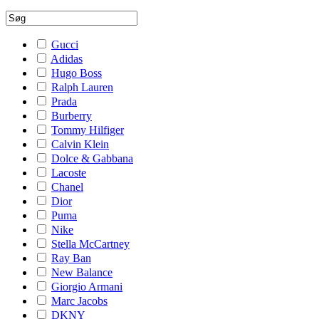
Gucci
Adidas
Hugo Boss
Ralph Lauren
Prada
Burberry
Tommy Hilfiger
Calvin Klein
Dolce & Gabbana
Lacoste
Chanel
Dior
Puma
Nike
Stella McCartney
Ray Ban
New Balance
Giorgio Armani
Marc Jacobs
DKNY