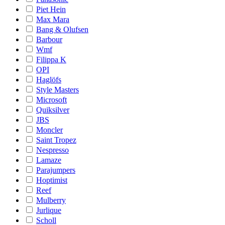
Piet Hein
Max Mara
Bang & Olufsen
Barbour
Wmf
Filippa K
OPI
Haglöfs
Style Masters
Microsoft
Quiksilver
JBS
Moncler
Saint Tropez
Nespresso
Lamaze
Parajumpers
Hoptimist
Reef
Mulberry
Jurlique
Scholl