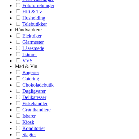
Fotoforretninger
Hifi & Tv
Husholding
Telebutikker
Håndværkere
Elektriker
Glarmester
Låsesmede
Tømrer
VVS
Mad & Vin
Bagerier
Catering
Chokoladebutik
Dagligvarer
Delikatesser
Fiskehandler
Grønthandlere
Isbarer
Kiosk
Konditorier
Slagter