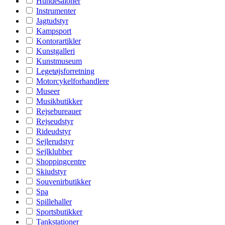
Hundesaloner
Instrumenter
Jagtudstyr
Kampsport
Kontorartikler
Kunstgalleri
Kunstmuseum
Legetøjsforretning
Motorcykelforhandlere
Museer
Musikbutikker
Rejsebureauer
Rejseudstyr
Rideudstyr
Sejlerudstyr
Sejlklubber
Shoppingcentre
Skiudstyr
Souvenirbutikker
Spa
Spillehaller
Sportsbutikker
Tankstationer