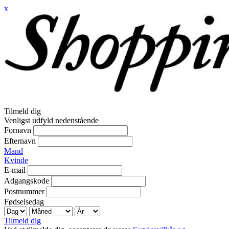
x
Tilmeld dig
Venligst udfyld nedenstående
Fornavn
Efternavn
Mand
Kvinde
E-mail
Adgangskode
Postnummer
Fødselsedag
Tilmeld dig