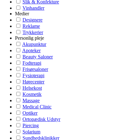
Slik & Konfekture
Vinhandler
Medier
Designere
Reklame
Trykkerier
Personlig pleje
Akupunktur
Apoteker
Beauty Saloner
Fodterapi
Frisørsaloner
Fysioterapi
Hørecenter
Helsekost
Kosmetik
Massage
Medical Clinic
Optiker
Ortopædisk Udstyr
Piercing
Solarium
Sundhedsklinikker