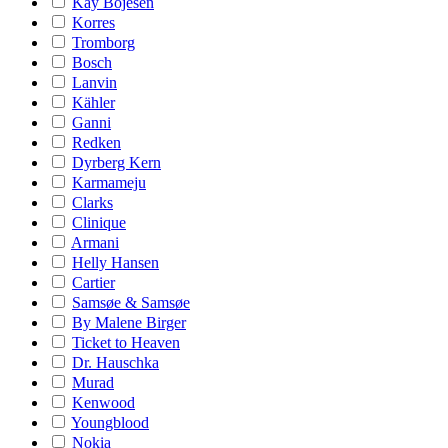
Kay Bojesen
Korres
Tromborg
Bosch
Lanvin
Kähler
Ganni
Redken
Dyrberg Kern
Karmameju
Clarks
Clinique
Armani
Helly Hansen
Cartier
Samsøe & Samsøe
By Malene Birger
Ticket to Heaven
Dr. Hauschka
Murad
Kenwood
Youngblood
Nokia