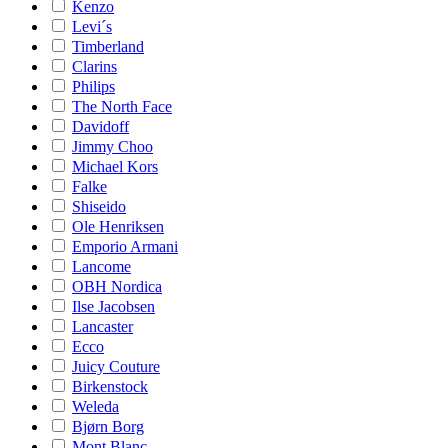
Kenzo
Levi´s
Timberland
Clarins
Philips
The North Face
Davidoff
Jimmy Choo
Michael Kors
Falke
Shiseido
Ole Henriksen
Emporio Armani
Lancome
OBH Nordica
Ilse Jacobsen
Lancaster
Ecco
Juicy Couture
Birkenstock
Weleda
Bjørn Borg
Mont Blanc