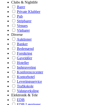
Clubs & Nightlife
Barer
Private Klubber
Pub
Stripbarer
Venues
Vinbarer
Diverse
Auktioner
Banker
Bedemænd
Forsikring
Gaveidéer
Hoteller
Indgravering
Konferencecenter
Kontorhotel
Leveringsservice
Trafikskole
Valutaveksling
Elektronik & Tele
EDB
EDB Løsninger