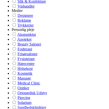
Slik & Konfekture
Vinhandler
Medier
Designere
Reklame
Trykkerier
Personlig pleje
Akupunktur
Apoteker
Beauty Saloner
Fodterapi
Frisørsaloner
Fysioterapi
Hørecenter
Helsekost
Kosmetik
Massage
Medical Clinic
Optiker
Ortopædisk Udstyr
Piercing
Solarium
Sundhedsklinikker