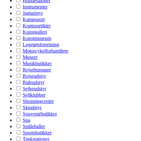
Hundesaloner
Instrumenter
Jagtudstyr
Kampsport
Kontorartikler
Kunstgalleri
Kunstmuseum
Legetøjsforretning
Motorcykelforhandlere
Museer
Musikbutikker
Rejsebureauer
Rejseudstyr
Rideudstyr
Sejlerudstyr
Sejlklubber
Shoppingcentre
Skiudstyr
Souvenirbutikker
Spa
Spillehaller
Sportsbutikker
Tankstationer