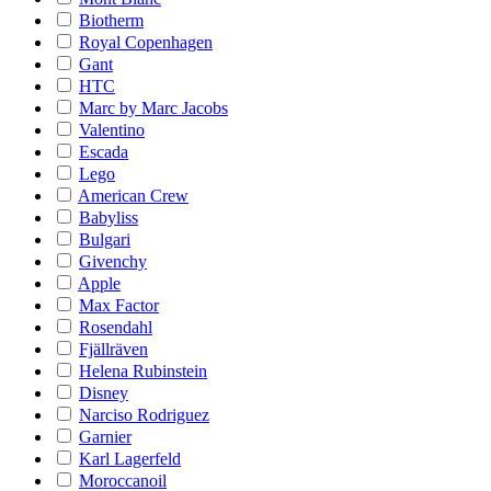
Biotherm
Royal Copenhagen
Gant
HTC
Marc by Marc Jacobs
Valentino
Escada
Lego
American Crew
Babyliss
Bulgari
Givenchy
Apple
Max Factor
Rosendahl
Fjällräven
Helena Rubinstein
Disney
Narciso Rodriguez
Garnier
Karl Lagerfeld
Moroccanoil