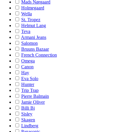
Mads Nørgaard
Holmegaard
Wella
St. Tropez
Helmut Lang
Teva
Armani Jeans
Salomon
Bruuns Bazaar
French Connection
Omega
Canon
Hay
Eva Solo
Hunter
Trip Trap
Pierre Balmain
Jamie Oliver
Billi Bi
Sisley
Skagen
Lindberg
Panasonic