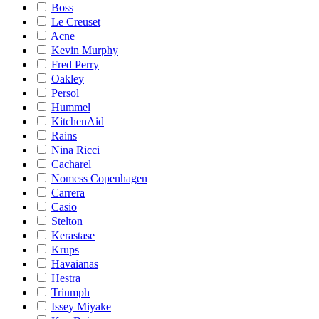
Boss
Le Creuset
Acne
Kevin Murphy
Fred Perry
Oakley
Persol
Hummel
KitchenAid
Rains
Nina Ricci
Cacharel
Nomess Copenhagen
Carrera
Casio
Stelton
Kerastase
Krups
Havaianas
Hestra
Triumph
Issey Miyake