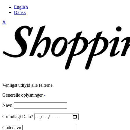
English
Dansk
X
Venligst udfyld alle felterne.
Generelle oplysninger
-
Navn
Grundlagt Dato?
Gadenavn