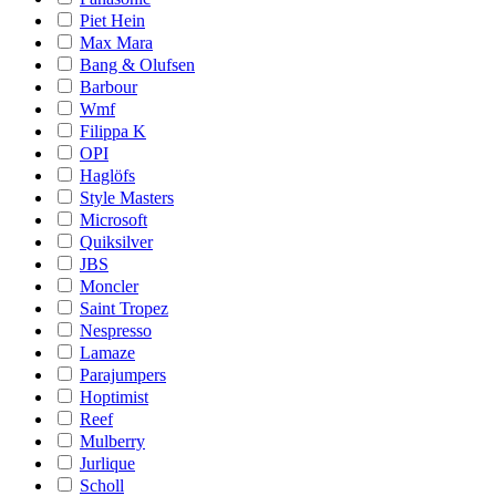
Piet Hein
Max Mara
Bang & Olufsen
Barbour
Wmf
Filippa K
OPI
Haglöfs
Style Masters
Microsoft
Quiksilver
JBS
Moncler
Saint Tropez
Nespresso
Lamaze
Parajumpers
Hoptimist
Reef
Mulberry
Jurlique
Scholl