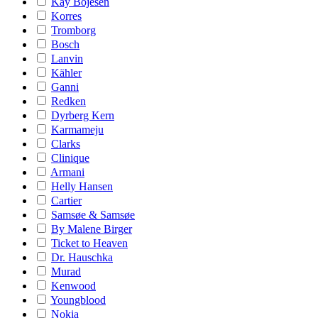
Kay Bojesen
Korres
Tromborg
Bosch
Lanvin
Kähler
Ganni
Redken
Dyrberg Kern
Karmameju
Clarks
Clinique
Armani
Helly Hansen
Cartier
Samsøe & Samsøe
By Malene Birger
Ticket to Heaven
Dr. Hauschka
Murad
Kenwood
Youngblood
Nokia