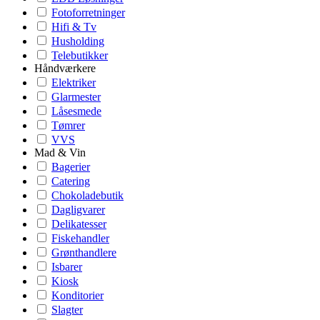
Fotoforretninger
Hifi & Tv
Husholding
Telebutikker
Håndværkere
Elektriker
Glarmester
Låsesmede
Tømrer
VVS
Mad & Vin
Bagerier
Catering
Chokoladebutik
Dagligvarer
Delikatesser
Fiskehandler
Grønthandlere
Isbarer
Kiosk
Konditorier
Slagter