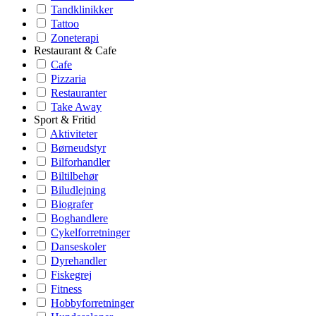
Tandklinikker
Tattoo
Zoneterapi
Restaurant & Cafe
Cafe
Pizzaria
Restauranter
Take Away
Sport & Fritid
Aktiviteter
Børneudstyr
Bilforhandler
Biltilbehør
Biludlejning
Biografer
Boghandlere
Cykelforretninger
Danseskoler
Dyrehandler
Fiskegrej
Fitness
Hobbyforretninger