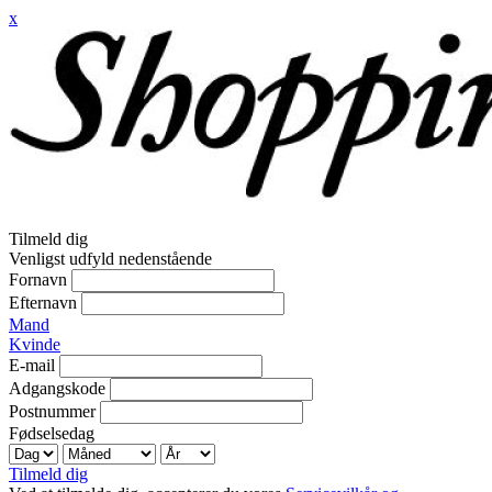
x
Tilmeld dig
Venligst udfyld nedenstående
Fornavn
Efternavn
Mand
Kvinde
E-mail
Adgangskode
Postnummer
Fødselsedag
Tilmeld dig