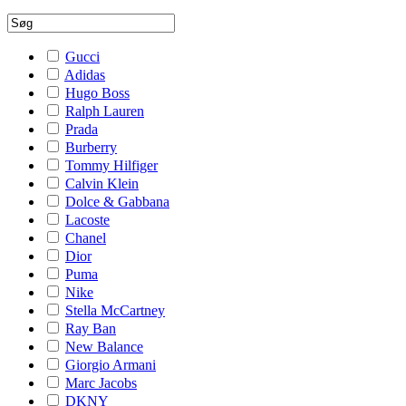
Gucci
Adidas
Hugo Boss
Ralph Lauren
Prada
Burberry
Tommy Hilfiger
Calvin Klein
Dolce & Gabbana
Lacoste
Chanel
Dior
Puma
Nike
Stella McCartney
Ray Ban
New Balance
Giorgio Armani
Marc Jacobs
DKNY