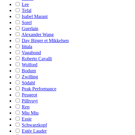
Lee
Tefal
Isabel Marant
Sorel
Guerlain
Alexander Wang
Day Birger et Mikkelsen
Iittala
Vagabond
Roberto Cavalli
Wolford
Bodum
Zwilling
Södahl
Peak Performance
Peugeot
Pillivuyt
Ren
Miu Miu
Essie
Schwarzkopf
Estée Lauder