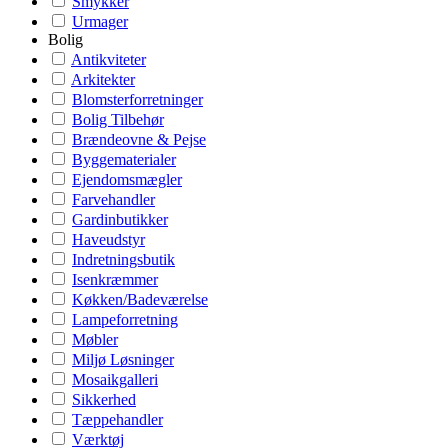
Smykker
Urmager
Bolig
Antikviteter
Arkitekter
Blomsterforretninger
Bolig Tilbehør
Brændeovne & Pejse
Byggematerialer
Ejendomsmægler
Farvehandler
Gardinbutikker
Haveudstyr
Indretningsbutik
Isenkræmmer
Køkken/Badeværelse
Lampeforretning
Møbler
Miljø Løsninger
Mosaikgalleri
Sikkerhed
Tæppehandler
Værktøj