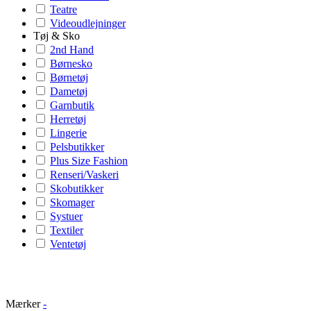
Teatre
Videoudlejninger
Tøj & Sko
2nd Hand
Børnesko
Børnetøj
Dametøj
Garnbutik
Herretøj
Lingerie
Pelsbutikker
Plus Size Fashion
Renseri/Vaskeri
Skobutikker
Skomager
Systuer
Textiler
Ventetøj
Mærker
-